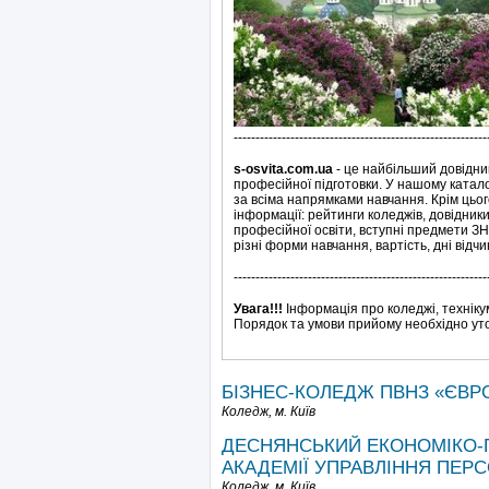
----------------------------------------------------------
s-osvita.com.ua
- це найбільший довідни
професійної підготовки. У нашому катало
за всіма напрямками навчання. Крім цьог
інформації: рейтинги коледжів, довідник
професійної освіти, вступні предмети ЗН
різні форми навчання, вартість, дні відч
----------------------------------------------------------
Увага!!!
Інформація про коледжі, техніку
Порядок та умови прийому необхідно уто
БІЗНЕС-КОЛЕДЖ ПВНЗ «ЄВР
Коледж,
м. Київ
ДЕСНЯНСЬКИЙ ЕКОНОМІКО-
АКАДЕМІЇ УПРАВЛІННЯ ПЕР
Коледж,
м. Київ