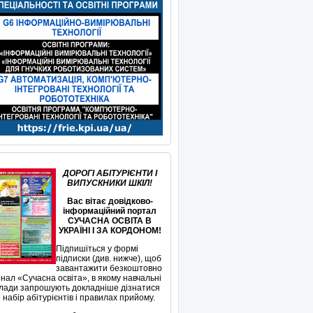
ДОРОГІ АБІТУРІЄНТИ І
ВИПУСКНИКИ ШКІЛ!
Вас вітає довідково-
інформаційний портал
СУЧАСНА ОСВІТА В
УКРАЇНІ І ЗА КОРДОНОМ!
Підпишіться у формі
підписки (див. нижче), щоб
завантажити безкоштовно
нал «Сучасна освіта», в якому навчальні
лади запрошують докладніше дізнатися
 набір абітурієнтів і правилах прийому.