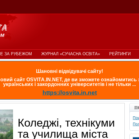
Е ЗА РУБЕЖОМ
ЖУРНАЛ «СУЧАСНА ОСВІТА»
РЕЙТИНГИ
Шановні відвідувачі сайту!
овий сайт OSVITA.IN.NET, де ви зможете ознайомитись
українських і закордонних університетів і не тільки ...
https://osvita.in.net
П
Пои
Коледжі, технікуми
По
та училища міста