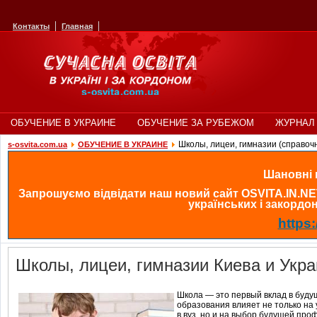
Контакты
Главная
ОБУЧЕНИЕ В УКРАИНЕ
ОБУЧЕНИЕ ЗА РУБЕЖОМ
ЖУРНАЛ 
Школы, лицеи, гимназии (справоч
s-osvita.com.ua
ОБУЧЕНИЕ В УКРАИНЕ
Шановні в
Запрошуємо відвідати наш новий сайт OSVITA.IN.NE
українських і закордонн
https:
Школы, лицеи, гимназии Киева и Укр
Школа — это первый вклад в буду
образования влияет не только на 
в вуз, но и на выбор будущей про