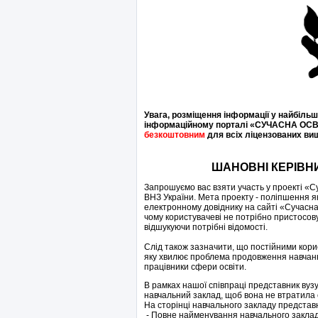
Увага, розміщення інформації у найбіль
інформаційному порталі «СУЧАСНА ОСВІ
безкоштовним
для всіх ліцензованих ви
ШАНОВНІ КЕРІВН
Запрошуємо вас взяти участь у проекті «Су
ВНЗ України. Мета проекту - поліпшення як
електронному довіднику на сайті «Сучасна 
чому користувачеві не потрібно пристосову
відшукуючи потрібні відомості.
Слід також зазначити, що постійними корист
яку хвилює проблема продовження навчання 
працівники сфери освіти.
В рамках нашої співпраці представник вуз
навчальний заклад, щоб вона не втратила с
На сторінці навчального закладу представ
- Повне найменування навчального закла