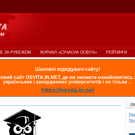
Е ЗА РУБЕЖОМ
ЖУРНАЛ «СУЧАСНА ОСВІТА»
РЕЙТИНГИ
Шановні відвідувачі сайту!
овий сайт OSVITA.IN.NET, де ви зможете ознайомитись
українських і закордонних університетів і не тільки ...
https://osvita.in.net
П
Пои
По