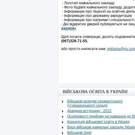
- Логотип навчального закладу
- Фото будівлі навчального закладу, додат
- Інформацію про ліцензії на освітню діяль
- Інформацію про державну акредитацію
- Інформацію про напрями і спеціальності
- Дні відкритих дверей публікуються не лиш
дверей»
Щоб почати співпрацю, досить подзвонити
(067)328-71-55
;
або просто написати нам:
reklama@riu.co
ВІЙСЬКОВА ОСВІТА В УКРАЇНІ
Військові коледжі сержантського
(старшинського) складу
Довідник вступнику - 2022
Особливості прийому на навчання до 
Концепція військової освіти в Україні
Вищі військові навчальні заклади Украї
Військові ліцеї