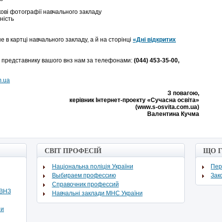
кові фотографії навчального закладу
ність
е в картці навчального закладу, а й на сторінці
«Дні відкритих
 представнику вашого внз нам за телефонами:
(044) 453-35-00,
m.ua
З повагою,
керівник Інтернет-проекту «Сучасна освіта»
(www.s-osvita.com.ua)
Валентина Кучма
СВІТ ПРОФЕСІЙ
ЩО 
Національна поліція України
Пер
Выбираем профессию
Зак
Cправочник профессий
ВВНЗ
Навчальні заклади МНС України
ни