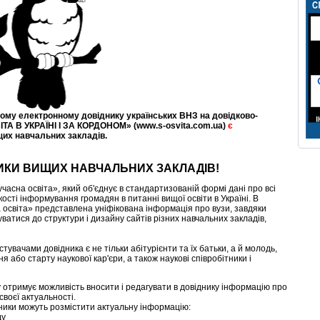
шому електронному довіднику українських ВНЗ на довідково-
ТА В УКРАЇНІ І ЗА КОРДОНОМ» (www.s-osvita.com.ua)
є
щих навчальних закладів.
ИКИ ВИЩИХ НАВЧАЛЬНИХ ЗАКЛАДІВ!
часна освіта», який об'єднує в стандартизованій формі дані про всі
ості інформування громадян в питанні вищої освіти в Україні. В
освіта» представлена ​​уніфікована інформація про вузи, завдяки
ватися до структури і дизайну сайтів різних навчальних закладів,
увачами довідника є не тільки абітурієнти та їх батьки, а й молодь,
або старту наукової кар'єри, а також наукові співробітники і
у отримує можливість вносити і редагувати в довіднику інформацію про
воєї актуальності.
ники можуть розмістити актуальну інформацію:
ду