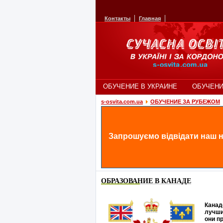
Контакты
Главная
ОБУЧЕНИЕ В УКРАИНЕ
ОБУЧЕНИ
s-osvita.com.ua
ОБУЧЕНИЕ ЗА РУБЕЖОМ
Запрошуємо відвідати наш н
ОБРАЗОВАНИЕ В КАНАДЕ
Канад
лучши
они п