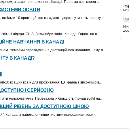
рдоном, а саме про навчання в Канаді. Перш за все, серед с...
Жур
СИСТЕМИ ОСВІТИ
мей
оскільки 10 провінцій, що складають державу, мають широку а...
Нія
дос
 світові лідери: США, Великобританія і Канада. Однак, на в...
ІЙНЕ НАВЧАННЯ В КАНАДІ
внем і темпами впровадження дистанційного навчання. Тому, я...
НТУ В КАНАДІ?
І
оп-10 кращих країн для проживання. Ця країна з високим рів...
ДОСТУПНО І СЕРЙОЗНО
’яти мільйонів учнів. Переважна їх більшість (понад 95%) на...
ВИЩИЙ РІВЕНЬ ЗА ДОСТУПНОЮ ЦІНОЮ
“най”. Канада, з найекологічніше чистими природними терит...