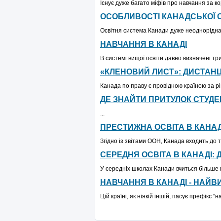
Існує дуже багато міфів про навчання за ко
ОСОБЛИВОСТІ КАНАДСЬКОЇ 
Освітня система Канади дуже неоднорідна, 
НАВЧАННЯ В КАНАДІ
В системі вищої освіти давно визначені три
«КЛЕНОВИЙ ЛИСТ»: ДИСТАНЦ
Канада по праву є провідною країною за рі
ДЕ ЗНАЙТИ ПРИТУЛОК СТУДЕ
...
ПРЕСТИЖНА ОСВІТА В КАНАД
Згідно із звітами ООН, Канада входить до т
СЕРЕДНЯ ОСВІТА В КАНАДІ: 
У середніх школах Канади вчиться більше п
НАВЧАННЯ В КАНАДІ - НАЙ
Цій країні, як ніякій іншій, пасує префікс 