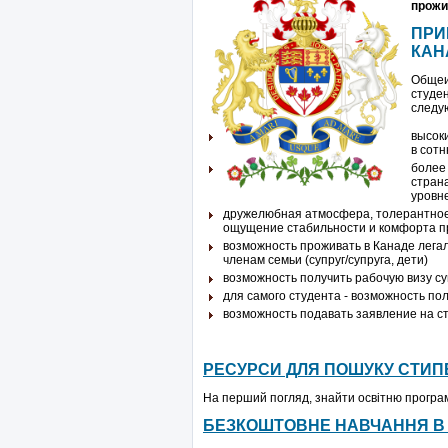
прожи
ПРИ
КАН
Общеи
студе
следу
высок
в сот
более
стран
уровн
дружелюбная атмосфера, толерантное
ощущение стабильности и комфорта 
возможность проживать в Канаде легаль
членам семьи (супруг/супруга, дети)
возможность получить рабочую визу су
для самого студента - возможность по
возможность подавать заявление на с
РЕСУРСИ ДЛЯ ПОШУКУ СТИПЕ
На перший погляд, знайти освітню програму
БЕЗКОШТОВНЕ НАВЧАННЯ В К