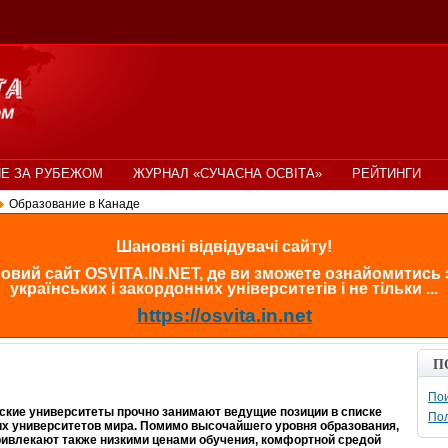
Е ЗА РУБЕЖОМ
ЖУРНАЛ «СУЧАСНА ОСВІТА»
РЕЙТИНГИ
Образование в Канаде
Шановні відвідувачі сайту!
овий сайт OSVITA.IN.NET, де ви зможете ознайомитись
українських і закордонних університетів і не тільки ...
https://osvita.in.net
П
Пои
ские университеты прочно занимают ведущие позиции в списке
По
х университетов мира. Помимо высочайшего уровня образования,
ривлекают также низкими ценами обучения, комфортной средой