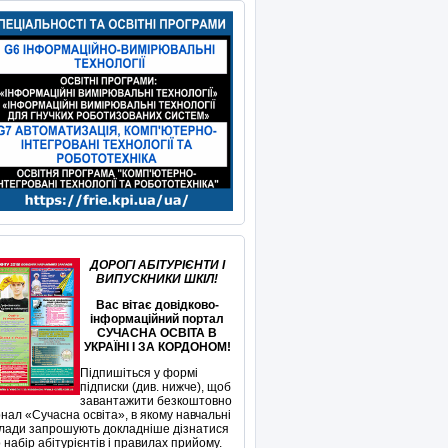
ДОРОГІ АБІТУРІЄНТИ І
ВИПУСКНИКИ ШКІЛ!
Вас вітає довідково-
інформаційний портал
СУЧАСНА ОСВІТА В
УКРАЇНІ І ЗА КОРДОНОМ!
Підпишіться у формі
підписки (див. нижче), щоб
завантажити безкоштовно
нал «Сучасна освіта», в якому навчальні
лади запрошують докладніше дізнатися
 набір абітурієнтів і правилах прийому.