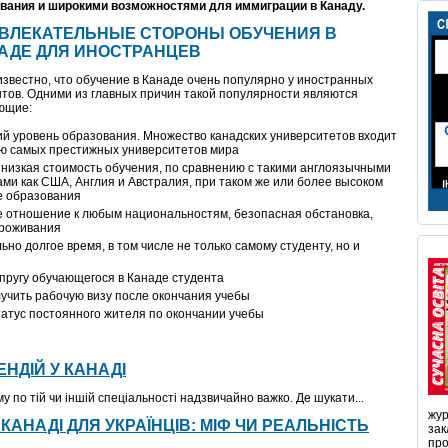
вания и широкими возможностями для иммиграции в Канаду.
ВЛЕКАТЕЛЬНЫЕ СТОРОНЫ ОБУЧЕНИЯ В
АДЕ ДЛЯ ИНОСТРАНЦЕВ
звестно, что обучение в Канаде очень популярно у иностранных
нтов. Одними из главных причин такой популярности являются
ющие:
ий уровень образования. Множество канадских университетов входит
ню самых престижных университетов мира
 низкая стоимость обучения, по сравнению с такими англоязычными
ами как США, Англия и Австралия, при таком же или более высоком
е образования
 отношение к любым национальностям, безопасная обстановка,
проживания
но долгое время, в том числе не только самому студенту, но и
пругу обучающегося в Канаде студента
лучить рабочую визу после окончания учебы
татус постоянного жителя по окончании учебы
НДІЙ У КАНАДІ
 по тій чи іншій спеціальності надзвичайно важко. Де шукати...
жур
АНАДІ ДЛЯ УКРАЇНЦІВ: МІФ ЧИ РЕАЛЬНІСТЬ
зак
про