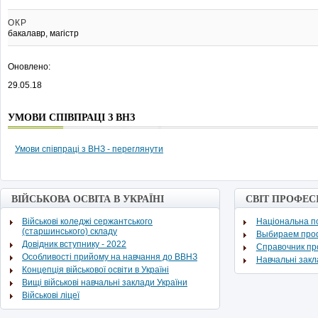
ОКР
бакалавр, магістр
Оновлено:
29.05.18
УМОВИ СПІВПРАЦІ З ВНЗ
Умови співпраці з ВНЗ - переглянути
ВІЙСЬКОВА ОСВІТА В УКРАЇНІ
СВІТ ПРОФЕС
Військові коледжі сержантського
Національна по
(старшинського) складу
Выбираем про
Довідник вступнику - 2022
Cправочник п
Особливості прийому на навчання до ВВНЗ
Навчальні зак
Концепція військової освіти в Україні
Вищі військові навчальні заклади України
Військові ліцеї