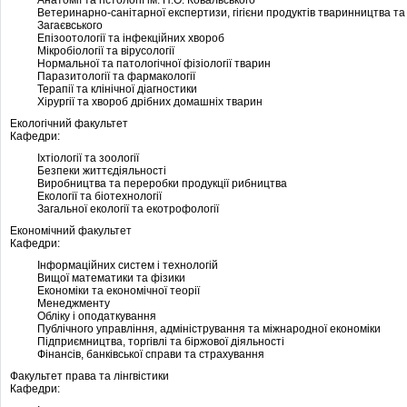
Анатомії та гістології ім. П.О. Ковальського
Ветеринарно-санітарної експертизи, гігієни продуктів тваринництва та 
Загаєвського
Епізоотології та інфекційних хвороб
Мікробіології та вірусології
Нормальної та патологічної фізіології тварин
Паразитології та фармакології
Терапії та клінічної діагностики
Хірургії та хвороб дрібних домашніх тварин
Екологічний факультет
Кафедри:
Іхтіології та зоології
Безпеки життєдіяльності
Виробництва та переробки продукції рибництва
Екології та біотехнології
Загальної екології та екотрофології
Економічний факультет
Кафедри:
Інформаційних систем і технологій
Вищої математики та фізики
Економіки та економічної теорії
Менеджменту
Обліку і оподаткування
Публічного управління, адміністрування та міжнародної економіки
Підприємництва, торгівлі та біржової діяльності
Фінансів, банківської справи та страхування
Факультет права та лінгвістики
Кафедри: