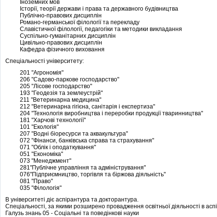
Іноземних мов
Історії, теорії держави і права та державного будівництва
Публічно-правових дисциплін
Романо-германської філології та перекладу
Славістичної філології, педагогіки та методики викладання
Суспільно-гуманітарних дисциплін
Цивільно-правових дисциплін
Кафедра фізичного виховання
Спеціальності університету:
201 "Агрономія"
206 "Садово-паркове господарство"
205 "Лісове господарство"
193 "Геодезія та землеустрій"
211 "Ветеринарна медицина"
212 "Ветеринарна гігієна, санітарія і експертиза"
204 "Технологія виробництва і переробки продукції тваринництва"
181 "Харчові технології"
101 "Екологія"
207 "Водні біоресурси та аквакультура"
072 "Фінанси, банківська справа та страхування"
071 "Облік і оподаткування"
051 "Економіка"
073 "Менеджмент"
281"Публічне управління та адміністрування"
076"Підприємництво, торгівля та біржова діяльність"
081 "Право"
035 "Філологія"
В університеті діє аспірантура та докторантура.
Спеціальності, за якими розширено провадження освітньої діяльності в аспі
Галузь знань 05 - Соціальні та поведінкові науки