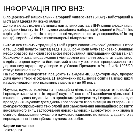
ІНФОРМАЦІЯ ПРО ВНЗ:
Білоцерківський національний аграрний університет (БНАУ) - найстаріший а
місті Біла Церква Київської області.
До його складу входять 5 вищих навчальних закладів III-IV рівнів акредитації,
дослідних інститутів, 13 науково-дослідних лабораторій, єдиний в Україні І
керівників і спеціалістів ветеринарної медицини, Інститут європейської інте
центр), виробничі сільськогосподарські підприємства.
Витоки освітянських традицій у Білій Церкві сягають глибокої давнини. Особ
є те, що свій початок заклад веде з 1630 року, коли було засновано Вінницьки
неодноразово змінював своє місце перебування, викладацький склад та нап
Ураховуючи загальнодержавне і міжнародне визнання результатів діяльності 
кадрів, аграрної науки та його вагомий внесок у розвиток агропромислового
державному аграрному університету Указом Президента України № 1296/200
статус національного.
На сьогодні в університеті працюють 12 академіків, 50 докторів наук, профес
діячі науки і техніки України, 11 заслужених працівників освіти та вищої шк
науково-педагогічних працівників мають вік до 60 років.
Наукова, науково-технічна та інноваційна діяльність в університеті є невід'
і провадиться з метою інтеграції наукової, освітньої і виробничої діяльності
кожного науково-педагогічного працівника університету і спрямована на зд
проведення наукових досліджень і розробок та їх орієнтацію на створення 
конкурентоспроможних технологій для забезпечення інноваційного розвитку 
інноваційного типу, застосування нових наукових, науково-технічних знань п
освітою, формування сучасного наукового кадрового потенціалу, здатного з
впровадження інноваційних наукових розробок.
Форми навчання:
- екстернат