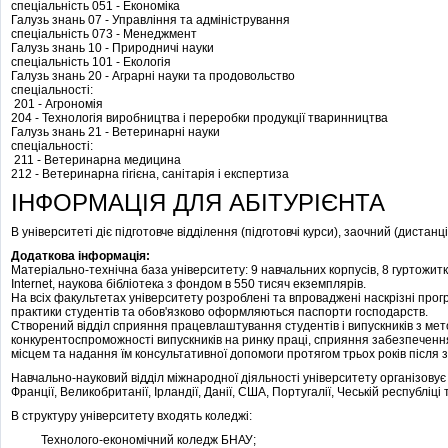
спеціальність 051 - Економіка
Галузь знань 07 - Управління та адміністрування
спеціальність 073 - Менеджмент
Галузь знань 10 - Природничі науки
спеціальність 101 - Екологія
Галузь знань 20 - Аграрні науки та продовольство
спеціальності:
201 - Агрономія
204 - Технологія виробництва і переробки продукції тваринництва
Галузь знань 21 - Ветеринарні науки
спеціальності:
211 - Ветеринарна медицина
212 - Ветеринарна гігієна, санітарія і експертиза
ІНФОРМАЦІЯ ДЛЯ АБІТУРІЄНТА
В університеті діє підготовче відділення (підготовчі курси), заочний (дистанц
Додаткова інформація:
Матеріально-технічна база університету: 9 навчальних корпусів, 8 гуртожитк
Internet, наукова бібліотека з фондом в 550 тисяч екземплярів.
На всіх факультетах університету розроблені та впроваджені наскрізні пр
практики студентів та обов'язково оформляються паспорти господарств.
Створений відділ сприяння працевлаштування студентів і випускників з ме
конкурентоспроможності випускників на ринку праці, сприяння забезпечен
місцем та надання їм консультативної допомоги протягом трьох років після з
Навчально-науковий відділ міжнародної діяльності університету організовує
Франції, Великобританії, Ірландії, Данії, США, Португалії, Чеській республіці 
В структуру університету входять коледжі:
Технолого-економічний коледж БНАУ;