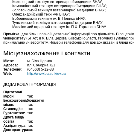
Козелецький технікум ветеринарної медицини БНАУ;
Компаніївський технікум ветеринарної медицини БНАУ;
Золотоніський технікум ветеринарної медицини БНАУ;
Олександрійський технікум БНАУ;
Бобринецький технікум ім. В. Поpика БНАУ;
Тульчинcький технікум ветеринарної мeдицини БНАУ;
Маслівcький аграрний технікум ім. П.Х. Гаpкавого БНАУ.
Примітка:
для більш повної і детальної інформації про діяльність Білоцеркі
університету (БНАУ) в м. Біла Церква Київської області, термінах і умовах пр
приймальню університету. Номери телефонів для довідок вказані в блоці кон
Місцезнаходження і контакти
Місто:
м. Біла Церква
Адреса:
пл. Соборна, 8/1
Телефони:
(04563) 5-12-88
Web:
http://www.btsau.kiev.ua
ДОДАТКОВА ІНФОРМАЦІЯ
Підготовчі
курси:
так
Безкоштовні\бюджетні
місця:
так
Стипендія:
так
Гуртожиток:
так
Друга вища
освіта:
так
Аспірантура:
так
Докторантура:
так