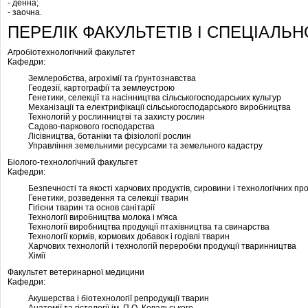
- денна;
- заочна.
ПЕРЕЛІК ФАКУЛЬТЕТІВ І СПЕЦІАЛЬН
Агробіотехнологічний факультет
Кафедри:
Землеробства, агрохімії та ґрунтознавства
Геодезії, картографії та землеустрою
Генетики, селекції та насінництва сільськогосподарських культур
Механізації та електрифікації сільськогосподарського виробництва
Технологій у рослинництві та захисту рослин
Садово-паркового господарства
Лісівництва, ботаніки та фізіології рослин
Управління земельними ресурсами та земельного кадастру
Біолого-технологічний факультет
Кафедри:
Безпечності та якості харчових продуктів, сировини і технологічних пр
Генетики, розведення та селекції тварин
Гігієни тварин та основ санітарії
Технології виробництва молока і м'яса
Технології виробництва продукції птахівництва та свинарства
Технології кормів, кормових добавок і годівлі тварин
Харчових технологій і технологій переробки продукції тваринництва
Хімії
Факультет ветеринарної медицини
Кафедри:
Акушерства і біотехнології репродукції тварин