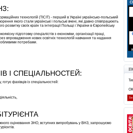
НЗ:
ормаційних технологій (ТІСІТ) - перший в Україні українсько-польський
рення якого стали українські і польські вчені, які давно співпрацюють
о розвитку своїх країн та інтеграції Польщі і України в Європейську
якісну підготовку спеціалістів з економіки, організації праці,
рез впровадження нових освітніх технологій навчання та надання
 особливими потребами.
П
ІВ І СПЕЦІАЛЬНОСТЕЙ:
Ти
у, готує фахівців із спеціальностей:
О
іяльність,
Se
ІТУРІЄНТА
ежного оцінювання ЗНО, вступних випробувань у ВНЗ, запрошуємо
урієнтів.