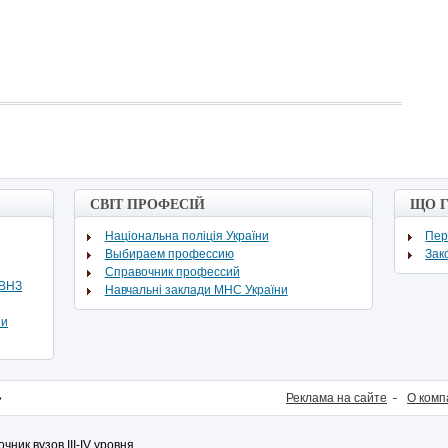
СВІТ ПРОФЕСІЙ
ЩО 
Національна поліція України
Пер
Выбираем профессию
Зак
Cправочник профессий
ВВНЗ
Навчальні заклади МНС України
ни
»
Реклама на сайте
О комп
очник вузов
III
-
IV
уровня