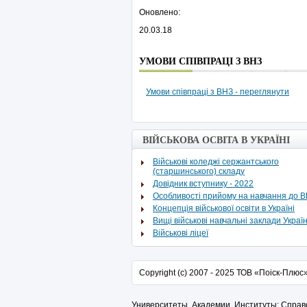
Оновлено:
20.03.18
УМОВИ СПІВПРАЦІ З ВНЗ
Умови співпраці з ВНЗ - переглянути
ВІЙСЬКОВА ОСВІТА В УКРАЇНІ
Військові коледжі сержантського
(старшинського) складу
Довідник вступнику - 2022
Особливості прийому на навчання до 
Концепція військової освіти в Україні
Вищі військові навчальні заклади Украї
Військові ліцеї
Copyright (c) 2007 - 2025 ТОВ «Поіск-Плюс
Университеты. Академии. Институты: Справ