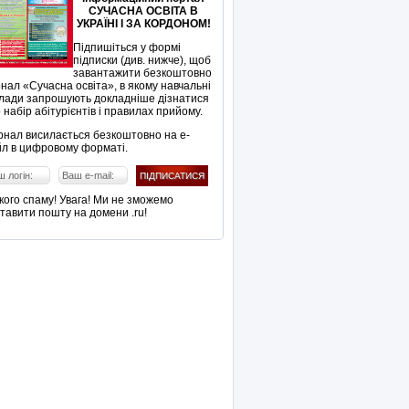
СУЧАСНА ОСВІТА В
УКРАЇНІ І ЗА КОРДОНОМ!
Підпишіться у формі
підписки (див. нижче), щоб
завантажити безкоштовно
нал «Сучасна освіта», в якому навчальні
лади запрошують докладніше дізнатися
 набір абітурієнтів і правилах прийому.
нал висилається безкоштовно на е-
л в цифровому форматі.
кого спаму! Увага! Ми не зможемо
тавити пошту на домени .ru!