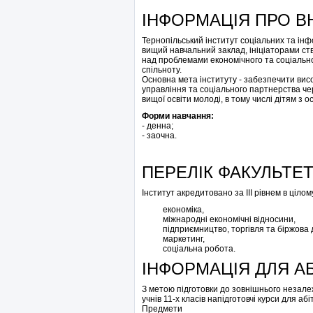
ІНФОРМАЦІЯ ПРО В
Тернопільський інститут соціальних та інф
вищий навчальний заклад, ініціаторами ство
над проблемами економічного та соціальног
спільноту.
Основна мета інституту - забезпечити високо
управління та соціального партнерства че
вищої освіти молоді, в тому числі дітям з
Форми навчання:
- денна;
- заочна.
ПЕРЕЛІК ФАКУЛЬТЕТ
Інститут акредитовано за ІІІ рівнем в цілом
економіка,
міжнародні економічні відносини,
підприємництво, торгівля та біржова д
маркетинг,
соціальна робота.
ІНФОРМАЦІЯ ДЛЯ АБ
З метою підготовки до зовнішнього незал
учнів 11-х класів напідготовчі курси для абіт
Предмети