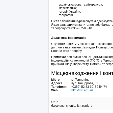
українська мова та література;
математика;
історія України;
географія.
Після закінчення курсів слухачі одержують 
Якщо залишилися запитання або бажаєте з
телефонуйте 0352-52-83-10
Додаткова інформація:
Студенти інституту, які навчаються за пр
диплом в навчальних закладах Польщі, з як
Болонського процесу.
Примітка:
для більш повної і детальної інф
інформаційних технологій (ТІСІТ) в Терноп
приймальню університету. Номери телефонів
Місцезнаходження і кон
Місто:
м. Тернопіль
Адреса:
вул. Танцорова, 51
Телефони:
(0352) 52 83 10, 52 54 74
Web:
http://tisit.edu.ua
ОКР
бакалавр, спеціаліст, магістр