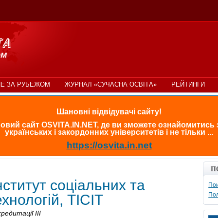
Е ЗА РУБЕЖОМ
ЖУРНАЛ «СУЧАСНА ОСВІТА»
РЕЙТИНГИ
Шановні відвідувачі сайту!
овий сайт OSVITA.IN.NET, де ви зможете ознайомитись
українських і закордонних університетів і не тільки ...
https://osvita.in.net
П
нститут соціальних та
Пои
По
хнологій, ТІСІТ
редитації III