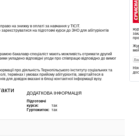
право на знижку в оплаті за навчання у ТІСІТ.
жур
ареєструватися на підготовчі курси до ЗНО для абітурієнтів
зак
про
Жур
мей
ограмою бакалавр-спеціаліст мають можливість отримати другий
ими укладено відповідні угоди про співпрацю відповідно до вимог
Нія
ормації про діяльність Тернопільського інституту соціальних та
дос
олі, термінах і умовах прийому абітурієнтів, звертайтеся в
 для довідок вказані в блоці контактної інформації вузу.
такти
ДОДАТКОВА ІНФОРМАЦІЯ
Підготовчі
курси:
так
Гуртожиток:
так