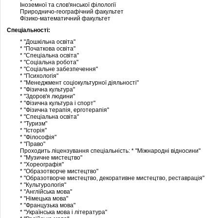
Іноземної та слов'янської філології
Природничо-географічний факультет
Фізико-математичний факультет
Спеціальності:
* "Дошкільна освіта"
* "Початкова освіта"
* "Спеціальна освіта"
* "Соціальна робота"
* "Соціальне забезпечення"
* "Психологія"
* "Менеджмент соціокультурної діяльності"
* "Фізична культура"
* "Здоров'я людини"
* "Фізична культура і спорт"
* "Фізична терапія, ерготерапія"
* "Спеціальна освіта"
* "Туризм"
* "Історія"
* "Філософія"
* "Право"
Проходить ліцензування спеціальність: * "Міжнародні відносини"
* "Музичне мистецтво"
* "Хореографія"
* "Образотворче мистецтво"
* "Образотворче мистецтво, декоративне мистецтво, реставрація"
* "Культурологія"
* "Англійська мова"
* "Німецька мова"
* "Французька мова"
* "Українська мова і література"