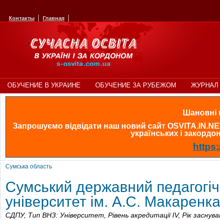
Контакты
Главная
ОБУЧЕНИЕ В УКРАИНЕ
ОБУЧЕНИЕ ЗА РУБЕЖОМ
ЖУРНАЛ 
Шановні в
Запрошуємо відвідати наш новий сайт OSVITA.IN.NE
українських і закордонн
https:
Сумська область
Сумський державний педагогі
університет ім. А.С. Макаренк
СДПУ,
Тип ВНЗ: Університет,
Рівень акредитації IV,
Рік заснув