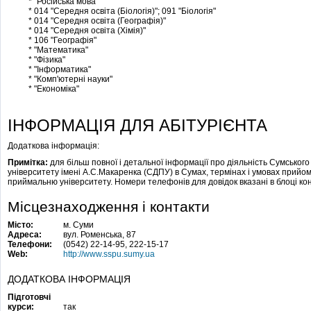
* "Російська мова"
* 014 "Середня освіта (Біологія)"; 091 "Біологія"
* 014 "Середня освіта (Географія)"
* 014 "Середня освіта (Хімія)"
* 106 "Географія"
* "Математика"
* "Фізика"
* "Інформатика"
* "Комп'ютерні науки"
* "Економіка"
ІНФОРМАЦІЯ ДЛЯ АБІТУРІЄНТА
Додаткова інформація:
Примітка:
для більш повної і детальної інформації про діяльність Сумського
університету імені А.С.Макаренка (СДПУ) в Сумах, термінах і умовах прийому
приймальню університету. Номери телефонів для довідок вказані в блоці кон
Місцезнаходження і контакти
Місто:
м. Суми
Адреса:
вул. Роменська, 87
Телефони:
(0542) 22-14-95, 222-15-17
Web:
http://www.sspu.sumy.ua
ДОДАТКОВА ІНФОРМАЦІЯ
Підготовчі
курси:
так