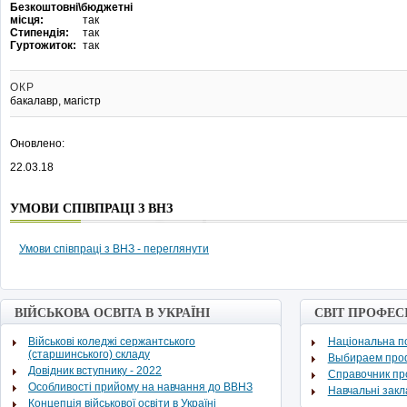
Безкоштовні\бюджетні
місця:
так
Стипендія:
так
Гуртожиток:
так
ОКР
бакалавр, магістр
Оновлено:
22.03.18
УМОВИ СПІВПРАЦІ З ВНЗ
Умови співпраці з ВНЗ - переглянути
ВІЙСЬКОВА ОСВІТА В УКРАЇНІ
СВІТ ПРОФЕС
Військові коледжі сержантського
Національна по
(старшинського) складу
Выбираем про
Довідник вступнику - 2022
Cправочник п
Особливості прийому на навчання до ВВНЗ
Навчальні зак
Концепція військової освіти в Україні