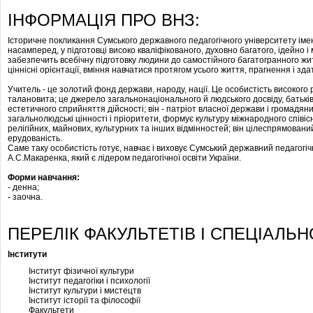
ІНФОРМАЦІЯ ПРО ВНЗ:
Історичне покликання Сумського державного педагогічного університету іме
насамперед, у підготовці високо кваліфікованого, духовно багатого, ідейно 
забезпечить всебічну підготовку людини до самостійного багатогранного житт
ціннісні орієнтації, вміння навчатися протягом усього життя, прагнення і зда
Учитель - це золотий фонд держави, народу, нації. Це особистість високого 
талановита; це джерело загальнонаціонального й людського досвіду, батьків
естетичного сприйняття дійсності; він - патріот власної держави і громадяни
загальнолюдські цінності і пріоритети, формує культуру міжнародного співі
релігійних, майнових, культурних та інших відмінностей; він цілеспрямовани
ерудованість.
Саме таку особистість готує, навчає і виховує Сумський державний педагогіч
А.С.Макаренка, який є лідером педагогічної освіти України.
Форми навчання:
- денна;
- заочна.
ПЕРЕЛІК ФАКУЛЬТЕТІВ І СПЕЦІАЛЬН
Інститути
Інститут фізичної культури
Інститут педагогіки і психології
Інститут культури і мистецтв
Інститут історії та філософії
Факультети