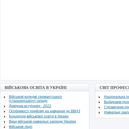
ВІЙСЬКОВА ОСВІТА В УКРАЇНІ
СВІТ ПРОФЕС
Військові коледжі сержантського
Національна по
(старшинського) складу
Выбираем про
Довідник вступнику - 2022
Cправочник п
Особливості прийому на навчання до ВВНЗ
Навчальні зак
Концепція військової освіти в Україні
Вищі військові навчальні заклади України
Військові ліцеї