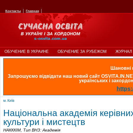
Контакты
Главная
ОБУЧЕНИЕ В УКРАИНЕ
ОБУЧЕНИЕ ЗА РУБЕЖОМ
ЖУРНАЛ 
Шановні в
Запрошуємо відвідати наш новий сайт OSVITA.IN.NE
українських і закордонн
https:
м. Київ
Національна академія керівних
культури і мистецтв
НАКККІМ,
Тип ВНЗ: Академія