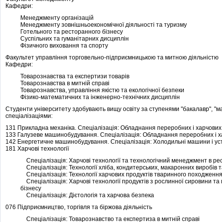
Кафедри:
Менеджменту організацій
Менеджменту зовнішньоекономічної діяльності та туризму
Готельного та ресторанного бізнесу
Суспільних та гуманітарних дисциплін
Фізичного виховання та спорту
Факультет управління торговельно-підприємницькою та митною діяльністю
Кафедри:
Товарознавства та експертизи товарів
Товарознавства в митній справі
Товарознавства, управління якістю та екологічної безпеки
Фізико-математичних та інженерно-технічних дисциплін
Студенти університету здобувають вищу освіту за ступенями "бакалавр", "ма
спеціалізаціями:
131 Прикладна механіка. Спеціалізація: Обладнання переробних і харчових
133 Галузеве машинобудування. Спеціалізація: Обладнання переробних і ха
142 Енергетичне машинобудування. Спеціалізація: Холодильні машини і ус
181 Харчові технології
Спеціалізація: Харчові технології та технологічний менеджмент в ре
Спеціалізація: Технології хліба, кондитерських, макаронних виробів 
Спеціалізація: Технології харчових продуктів тваринного походженн
Спеціалізація: Харчові технології продуктів з рослинної сировини та
бізнесу
Спеціалізація: Дієтологія та харчова безпека
076 Підприємництво, торгівля та біржова діяльність
Спеціалізація: Товарознавство та експертиза в митній справі