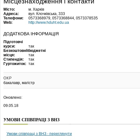
Місцезнаходження і контакти
Місто:
м. Харків
Адреса:
вул. Клочківська, 333
Телефони:
0573368979, 0573368844, 0573378535
Web:
http://www.hduht.edu.ua
ДОДАТКОВА ІНФОРМАЦІЯ
Підготовчі
курси:
так
Безкоштовні\бюджетні
місця:
так
Стипендія:
так
Гуртожиток:
так
ОКР
бакалавр, магістр
Оновлено:
09.05.18
УМОВИ СПІВПРАЦІ З ВНЗ
Умови співпраці з ВНЗ - переглянути