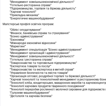
"Менеджмент зовнішньоекономічної діяльності"
"Готельно-ресторанна справа"
"Підприємництво, торгівля та біржова діяльність"
"Харчові технології"
"Прикладна механіка"
"Енергетичне машинобудування"
Магістерські профілі освітніх програм:
"Облік і оподаткування"
"Фінанси, банківська справа та страхування"
"Бізнес-адміністрування"
"Економіка"
"Міжнародні економічні відносини"
"Маркетинг"
"Менеджмент спеціалізація "Бізнес-адміністрування"
"Менеджмент організацій і адміністрування"
"Менеджмент зовнішньоекономічної діяльності"
"Готельна і ресторанна справа"
"Товарознавство та торговельне підприємництво"
"Експертиза товарів та послуг"
"Товарознавство та експертиза в митній справі"
"Управління безпечністю та якістю товарів"
"Організація оптової, роздрібної торгівлі та біржової діяльності"
"Харчові технології та технологічний менеджмент в ресторанному бізне
"Технології хліба, кондитерських, макаронних виробів та харчоконцентр
"Технології харчових продуктів тваринного походження"
"Технології переробки рослинної і молочної сировини для підприємств 
"Галузеве машинобудування"
"Дієтологія та харчова безпека"