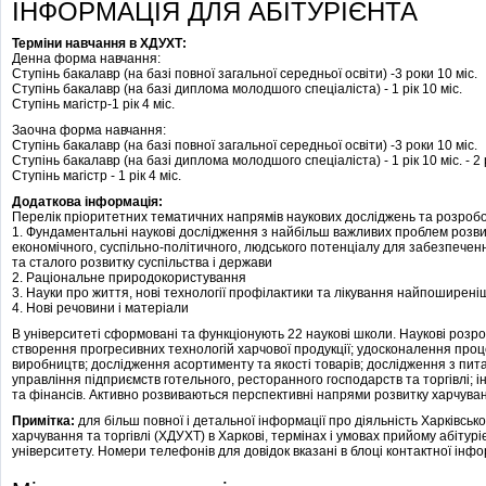
ІНФОРМАЦІЯ ДЛЯ АБІТУРІЄНТА
Терміни навчання в ХДУХТ:
Денна форма навчання:
Ступінь бакалавр (на базі повної загальної середньої освіти) -3 роки 10 міс.
Ступінь бакалавр (на базі диплома молодшого спеціаліста) - 1 рік 10 міс.
Ступінь магістр-1 рік 4 міс.
Заочна форма навчання:
Ступінь бакалавр (на базі повної загальної середньої освіти) -3 роки 10 міс.
Ступінь бакалавр (на базі диплома молодшого спеціаліста) - 1 рік 10 міс. - 2 
Ступінь магістр - 1 рік 4 міс.
Додаткова інформація:
Перелік пріоритетних тематичних напрямів наукових досліджень та розробо
1. Фундаментальні наукові дослідження з найбільш важливих проблем розвит
економічного, суспільно-політичного, людського потенціалу для забезпече
та сталого розвитку суспільства і держави
2. Раціональне природокористування
3. Науки про життя, нові технології профілактики та лікування найпоширен
4. Нові речовини і матеріали
В університеті сформовані та функціонують 22 наукові школи. Наукові роз
створення прогресивних технологій харчової продукції; удосконалення проц
виробництв; дослідження асортименту та якості товарів; дослідження з питан
управління підприємств готельного, ресторанного господарств та торгівлі; і
та фінансів. Активно розвиваються перспективні напрями розвитку харчуван
Примітка:
для більш повної і детальної інформації про діяльність Харківськ
харчування та торгівлі (ХДУХТ) в Харкові, термінах і умовах прийому абітур
університету. Номери телефонів для довідок вказані в блоці контактної інфор