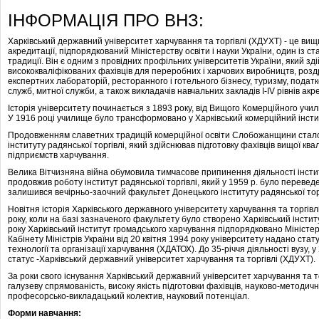
ІНФОРМАЦІЯ ПРО ВНЗ:
Харківський державний університет харчування та торгівлі (ХДУХТ) - це вищ
акредитації, підпорядкований Міністерству освіти і науки України, один із ст
традиції. Він є одним з провідних профільних університетів України, який зд
висококваліфікованих фахівців для переробних і харчових виробництв, роздрі
експертних лабораторій, ресторанного і готельного бізнесу, туризму, подат
служб, митної служби, а також викладачів навчальних закладів І-ІV рівнів акре
Історія університету починається з 1893 року, від Вищого Комерційного учил
У 1916 році училище було трансформовано у Харківський комерційний інсти
Продовженням славетних традицій комерційної освіти Слобожанщини стало в
інституту радянської торгівлі, який здійснював підготовку фахівців вищої квал
підприємств харчування.
Велика Вітчизняна війна обумовила тимчасове припинення діяльності інститу
продовжив роботу інститут радянської торгівлі, який у 1959 р. було перевед
залишився вечірньо-заочний факультет Донецького інституту радянської торг
Новітня історія Харківського державного університету харчування та торгівлі
року, коли на базі зазначеного факультету було створено Харківський інсти
року Харківський інститут громадського харчування підпорядковано Міністер
Кабінету Міністрів України від 20 квітня 1994 року університету надано стат
технології та організації харчування (ХДАТОХ). До 35-річчя діяльності вузу, 
статус -Харківський державний університет харчування та торгівлі (ХДУХТ).
За роки свого існування Харківський державний університет харчування та то
галузеву спрямованість, високу якість підготовки фахівців, науково-методич
професорсько-викладацький колектив, науковий потенціал.
Форми навчання: