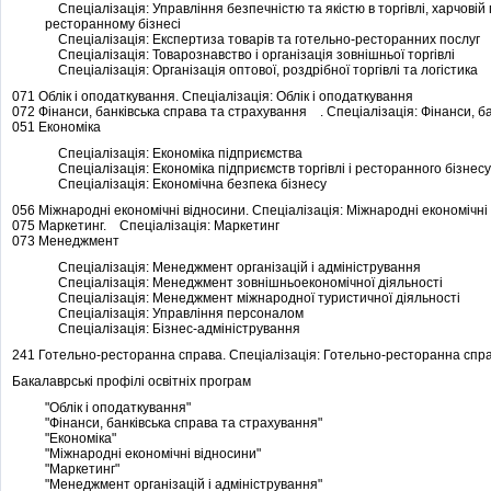
Спеціалізація: Управління безпечністю та якістю в торгівлі, харчовій
ресторанному бізнесі
Спеціалізація: Експертиза товарів та готельно-ресторанних послуг
Спеціалізація: Товарознавство і організація зовнішньої торгівлі
Спеціалізація: Організація оптової, роздрібної торгівлі та логістика
071 Облік і оподаткування. Спеціалізація: Облік і оподаткування
072 Фінанси, банківська справа та страхування . Спеціалізація: Фінанси, б
051 Економіка
Спеціалізація: Економіка підприємства
Спеціалізація: Економіка підприємств торгівлі і ресторанного бізнесу
Спеціалізація: Економічна безпека бізнесу
056 Міжнародні економічні відносини. Спеціалізація: Міжнародні економічні
075 Маркетинг. Спеціалізація: Маркетинг
073 Менеджмент
Спеціалізація: Менеджмент організацій і адміністрування
Спеціалізація: Менеджмент зовнішньоекономічної діяльності
Спеціалізація: Менеджмент міжнародної туристичної діяльності
Спеціалізація: Управління персоналом
Спеціалізація: Бізнес-адміністрування
241 Готельно-ресторанна справа. Спеціалізація: Готельно-ресторанна спр
Бакалаврські профілі освітніх програм
"Облік і оподаткування"
"Фінанси, банківська справа та страхування"
"Економіка"
"Міжнародні економічні відносини"
"Маркетинг"
"Менеджмент організацій і адміністрування"