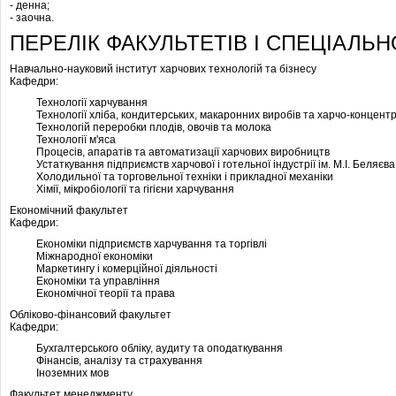
- денна;
- заочна.
ПЕРЕЛІК ФАКУЛЬТЕТІВ І СПЕЦІАЛЬН
Навчально-науковий інститут харчових технологій та бізнесу
Кафедри:
Технології харчування
Технології хліба, кондитерських, макаронних виробів та харчо-концентр
Технологій переробки плодів, овочів та молока
Технології м'яса
Процесів, апаратів та автоматизації харчових виробництв
Устаткування підприємств харчової і готельної індустрії ім. М.І. Беляєва
Холодильної та торговельної техніки і прикладної механіки
Хімії, мікробіології та гігієни харчування
Економічний факультет
Кафедри:
Економіки підприємств харчування та торгівлі
Міжнародної економіки
Маркетингу і комерційної діяльності
Економіки та управління
Економічної теорії та права
Обліково-фінансовий факультет
Кафедри:
Бухгалтерського обліку, аудиту та оподаткування
Фінансів, аналізу та страхування
Іноземних мов
Факультет менеджменту