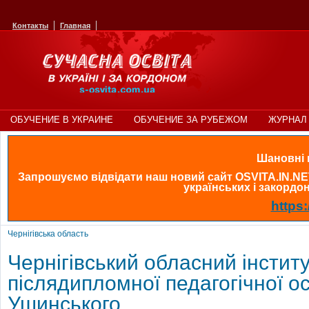
Контакты
Главная
ОБУЧЕНИЕ В УКРАИНЕ
ОБУЧЕНИЕ ЗА РУБЕЖОМ
ЖУРНАЛ 
Шановні в
Запрошуємо відвідати наш новий сайт OSVITA.IN.NE
українських і закордонн
https:
Чернігівська область
Чернігівський обласний інстит
післядипломної педагогічної осв
Ушинського