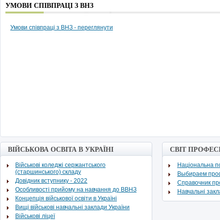
УМОВИ СПІВПРАЦІ З ВНЗ
Умови співпраці з ВНЗ - переглянути
ВІЙСЬКОВА ОСВІТА В УКРАЇНІ
СВІТ ПРОФЕС
Військові коледжі сержантського
Національна по
(старшинського) складу
Выбираем про
Довідник вступнику - 2022
Cправочник п
Особливості прийому на навчання до ВВНЗ
Навчальні зак
Концепція військової освіти в Україні
Вищі військові навчальні заклади України
Військові ліцеї