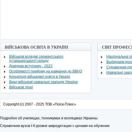
ВІЙСЬКОВА ОСВІТА В УКРАЇНІ
СВІТ ПРОФЕС
Військові коледжі сержантського
Національна по
(старшинського) складу
Выбираем про
Довідник вступнику - 2022
Cправочник п
Особливості прийому на навчання до ВВНЗ
Навчальні зак
Концепція військової освіти в Україні
Вищі військові навчальні заклади України
Військові ліцеї
Copyright (c) 2007 - 2025 ТОВ «Поіск-Плюс»
Подробно об училищах, техникумах и колледжах Украины
Справочник вузов
I
-
II
уровня аккредитации с ценами на обучение