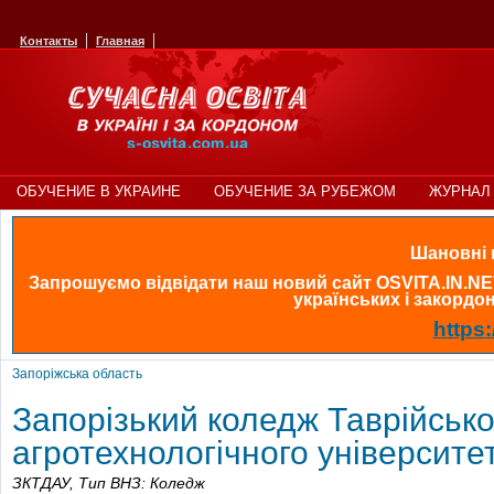
Контакты
Главная
ОБУЧЕНИЕ В УКРАИНЕ
ОБУЧЕНИЕ ЗА РУБЕЖОМ
ЖУРНАЛ 
Шановні в
Запрошуємо відвідати наш новий сайт OSVITA.IN.NE
українських і закордонн
https:
Запоріжська область
Запорізький коледж Таврійськ
агротехнологічного університе
ЗКТДАУ,
Тип ВНЗ: Коледж