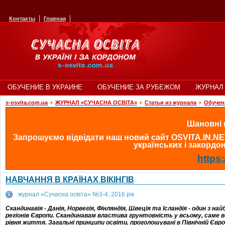
Контакты
Главная
ОБУЧЕНИЕ В УКРАИНЕ
ОБУЧЕНИЕ ЗА РУБЕЖОМ
ЖУРНАЛ 
s-osvita.com.ua
ЖУРНАЛ «СУЧАСНА ОСВІТА»
Статьи из журнала
Обучен
Шановні в
Запрошуємо відвідати наш новий сайт OSVITA.IN.NE
українських і закордонн
https:
НАВЧАННЯ В КРАЇНАХ ВІКІНГІВ
журнал «Сучасна освіта» №3-4, 2016 рік
Скандинавія - Данія, Норвегія, Фінляндія, Швеція та Ісландія - один з н
регіонів Європи. Скандинавам властива грунтовність у всьому, саме в
рівня життя. Загальні принципи освіти, проголошувані в Північній Євро