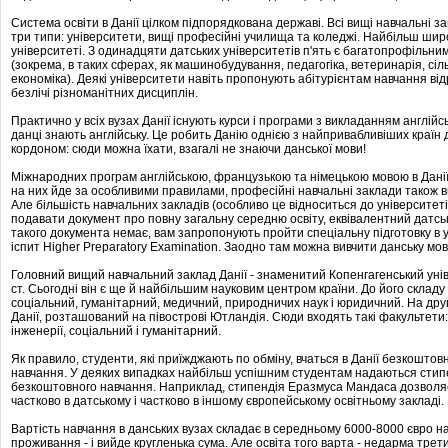
Система освіти в Данії цілком підпорядкована державі. Всі вищі навчальні за
три типи: університети, вищі професійні училища та коледжі. Найбільш шир
університеті. З одинадцяти датських університетів п'ять є багатопрофільним
(зокрема, в таких сферах, як машинобудування, педагогіка, ветеринарія, сі
економіка). Деякі університети навіть пропонують абітурієнтам навчання ві
безлічі різноманітних дисциплін.
Практично у всіх вузах Данії існують курси і програми з викладанням англійс
данці знають англійську. Це робить Данію однією з найпривабливіших країн 
кордоном: сюди можна їхати, взагалі не знаючи данської мови!
Міжнародних програм англійською, французькою та німецькою мовою в Данії 
на них йде за особливими правилами, професійні навчальні заклади також ви
Але більшість навчальних закладів (особливо це відноситься до університеті
подавати документ про повну загальну середню освіту, еквівалентний датсь
такого документа немає, вам запропонують пройти спеціальну підготовку в у
іспит Higher Preparatory Examination. Заодно там можна вивчити данську мов
Головний вищий навчальний заклад Данії - знаменитий Копенгагенський унів
ст. Сьогодні він є ще й найбільшим науковим центром країни. До його складу
соціальний, гуманітарний, медичний, природничих наук і юридичний. На друг
Данії, розташований на півострові Ютландія. Сюди входять такі факультети
інженерії, соціальний і гуманітарний.
Як правило, студенти, які приїжджають по обміну, вчаться в Данії безкошто
навчання. У деяких випадках найбільш успішним студентам надаються стипе
безкоштовного навчання. Наприклад, стипендія Еразмуса Мандаса дозволяє
частково в датському і частково в іншому європейському освітньому закладі.
Вартість навчання в данських вузах складає в середньому 6000-8000 євро на 
проживання - і вийде кругленька сума. Але освіта того варта - недарма тре