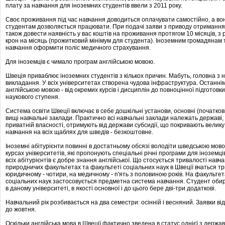
плату за навчання для іноземних студентів ввели з 2011 року.
Своє проживання під час навчання доводиться оплачувати самостійно, а вон
студентам дозволяється працювати. При подачі заяви з приводу отримання
також довести наявність у вас коштів на проживання протягом 10 місяців, з 
крон на місяць (прожитковий мінімум для студента). Іноземним громадянам 
навчання оформити поліс медичного страхування.
Для іноземців є чимало програм англійською мовою.
Швеція приваблює іноземних студентів з кількох причин. Мабуть, головна з н
викладання. У всіх університетах створена чудова інфраструктура. Останні
англійською мовою - від окремих курсів і дисциплін до повноцінної підготов
наукового ступеня.
Система освіти Швеції включає в себе дошкільні установи, основні (початкові
вищі навчальні заклади. Практично всі навчальні заклади належать державі, 
приватній власності, отримують від держави субсидії, що покривають велику
навчання на всіх щаблях для шведів - безкоштовне.
Іноземні абітурієнти повинні в достатньому обсязі володіти шведською мовою
курсах університетів, які пропонують спеціальні річні програми для іноземц
всіх абітурієнтів є добре знання англійської. Що стосується тривалості навча
природничих факультетах та факультеті соціальних наук в Швеції вчаться т
юридичному - чотири, на медичному - п'ять з половиною років. На факультет
соціальних наук застосовується предметна система навчання. Студент обир
в даному університеті, в якості основної і до цього бере дві-три додаткові.
Навчальний рік розбивається на два семестри: осінній і весняний. Заявки від
до жовтня.
Оскільки англійська мова в Швеції фактично зведена в статус однієї з держав