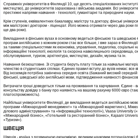
Справжніх університетів в Фінляндії 10, ще десять спеціалізованих інститутів 
мистецтво), до університетів зарахована і військова академія. Всі університ
престижні напрями навчання - технології, гуманітарні та природничі науки.
Крім ступенів, еквівалентних бакалавру, магістру та доктору, фінські уніве
між магістром і доктором - ліценціат. Його можна отримати через два роки п
ще два роки).
Викладання в фінських вузах в основному ведеться фінською та шведською
програм англійською з кожним роком стає все більше, і вже зараз в Фінлянд
за такими спеціальностями як економіка, управління, педагогіка, соціальні на
інформаційні технології, екологія та охорона навколишнього середовища, ох
обслуговування, туризм, архітектура, мистецтво, дизайн, музика та ін.
Навчання безкоштовне. Зі студента беруть плату тільки за навчальні матері
членство в студентських спілках. Єдиних правил вступу до вузів немає: все в
Від іноземців потрібна закінчена середня освіта (бажаний високий середній
фінської, шведської або англійської мови, підтвердження наявності фінансов
Витрачати гроші доведеться тільки на проживання та харчування. Єдине - 
консульству довідку з банку про наявність на вашому рахунку 6000 євро (так
платоспроможність).
Найбільші університети Фінляндії, де викладання ведеться англійською мовою
програми «Міжнародний менеджмент» та «Міжнародний маркетинг»), Мікке
ділового адміністрування» та «Інформаційні технології»), Vaasa University (
«Міжнародний бізнес», «Готельний та ресторанний бізнес», Kajaani Univers
«Туризм»).
ШВЕЦІЯ
Швеція - країна з розвиненою економікою, великим науковим потенціалом і 