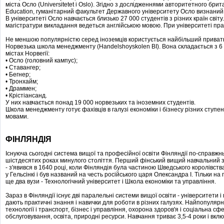
міста Осло (Universitetet i Oslo). Згідно з дослідженнями авторитетного бри
Education, гуманітарний факультет Державного університету Осло визнаний
В університеті Осло навчається близько 27 000 студентів з різних країн світу
магістратури викладання ведеться англійською мовою. При університеті пра
Не меншою популярністю серед іноземців користується найбільший приватн
Норвезька школа менеджменту (Handelshoyskolen BI). Вона складається з 6 к
містах Норвегії:
• Осло (головний кампус);
• Ставангер;
• Бегнер;
• Тронхайм;
• Драммен;
• Крістіансанд.
У них навчається понад 19 000 норвезьких та іноземних студентів.
Школа менеджменту готує фахівців в галузі економіки і бізнесу різних ступені
мовами.
ФІНЛЯНДІЯ
Існуюча сьогодні система вищої та професійної освіти Фінляндії по-справж
шістдесятих роках минулого століття. Перший фінський вищий навчальний за
- з'явився в 1640 році, коли Фінляндія була частиною Шведського королівства
у Гельсінкі і був названий на честь російського царя Олександра I. Тільки на
ще два вузи - Технологічний університет і Школа економіки та управління.
Зараз в Фінляндії існує дві паралельні системи вищої освіти - університети і 
дають практичні знання і навички для роботи в різних галузях. Найпопулярні
технології і транспорт, бізнес і управління, охорона здоров'я і соціальна сф
обслуговування, освіта, природні ресурси. Навчання триває 3,5-4 роки і вклю