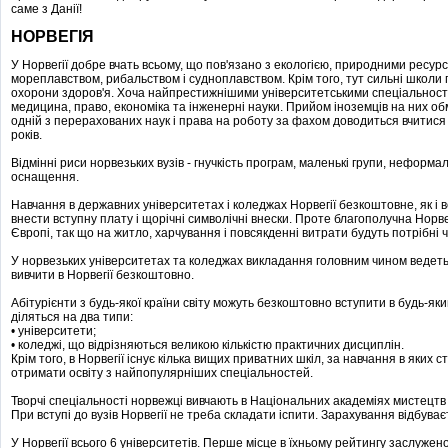
саме з Данії!
НОРВЕГІЯ
У Норвегії добре вчать всьому, що пов'язано з екологією, природними ресурс
мореплавством, рибальством і судноплавством. Крім того, тут сильні школи п
охорони здоров'я. Хоча найпрестижнішими університетськими спеціальностя
медицина, право, економіка та інженерні науки. Прийом іноземців на них о
одній з перерахованих наук і права на роботу за фахом доводиться вчитися д
років.
Відмінні риси норвезьких вузів - гнучкість програм, маленькі групи, неформ
оснащення.
Навчання в державних університетах і коледжах Норвегії безкоштовне, як і в
внести вступну плату і щорічні символічні внески. Проте благополучна Норве
Європі, так що на житло, харчування і повсякденні витрати будуть потрібні 
У норвезьких університетах та коледжах викладання головним чином ведет
вивчити в Норвегії безкоштовно.
Абітурієнти з будь-якої країни світу можуть безкоштовно вступити в будь-як
діляться на два типи:
• університети;
• коледжі, що відрізняються великою кількістю практичних дисциплін.
Крім того, в Норвегії існує кілька вищих приватних шкіл, за навчання в яких 
отримати освіту з найпопулярніших спеціальностей.
Творчі спеціальності норвежці вивчають в Національних академіях мистецтв 
При вступі до вузів Норвегії не треба складати іспити. Зарахування відбуваєт
У Норвегії всього 6 університетів. Перше місце в їхньому рейтингу заслуже