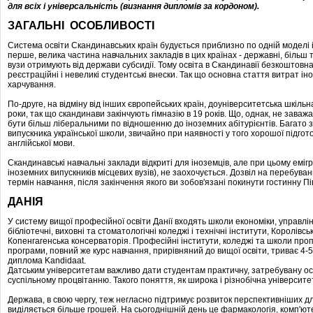
для всіх і універсальність (визнання дипломів за кордоном).
ЗАГАЛЬНІ ОСОБЛИВОСТІ
Система освіти Скандинавських країн будується приблизно по одній моделі і
перше, велика частина навчальних закладів в цих країнах - державні, більш 
вузи отримують від держави субсидії. Тому освіта в Скандинавії безкоштовн
реєстраційні і невеликі студентські внески. Так що основна стаття витрат і
харчування.
По-друге, на відміну від інших європейських країн, доуніверситетська шкільн
роки, так що скандинави закінчують гімназію в 19 років. Що, однак, не зава
бути більш ліберальними по відношенню до іноземних абітурієнтів. Багато з
випускника української школи, звичайно при наявності у того хорошої підгото
англійської мови.
Скандинавські навчальні заклади відкриті для іноземців, але при цьому емігр
іноземних випускників місцевих вузів), не заохочується. Дозвіл на перебуван
термін навчання, після закінчення якого ви зобов'язані покинути гостинну Пі
ДАНІЯ
У систему вищої професійної освіти Данії входять школи економіки, управлі
бібліотечні, виховні та стоматологічні коледжі і технічні інститути, Королів
Копенгагенська консерваторія. Професійні інститути, коледжі та школи проп
програми, повний же курс навчання, прирівняний до вищої освіти, триває 4-5 
диплома Kandidaat.
Датським університетам важливо дати студентам практичну, затребувану осв
суспільному процвітанню. Такого поняття, як широка і різнобічна університетс
Держава, в свою чергу, теж негласно підтримує розвиток перспективніших дл
виділяється більше грошей. На сьогоднішній день це фармакологія, комп'ютер