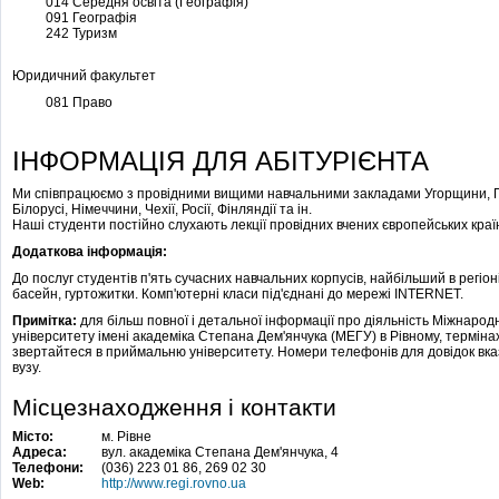
014 Середня освіта (Географія)
091 Географія
242 Туризм
Юридичний факультет
081 Право
ІНФОРМАЦІЯ ДЛЯ АБІТУРІЄНТА
Ми співпрацюємо з провідними вищими навчальними закладами Угорщини, По
Білорусі, Німеччини, Чехії, Росії, Фінляндії та ін.
Наші студенти постійно слухають лекції провідних вчених європейських кра
Додаткова інформація:
До послуг студентів п'ять сучасних навчальних корпусів, найбільший в регі
басейн, гуртожитки. Комп'ютерні класи під'єднані до мережі INTERNET.
Примітка:
для більш повної і детальної інформації про діяльність Міжнарод
університету імені академіка Степана Дем'янчука (МЕГУ) в Рівному, термінах
звертайтеся в приймальню університету. Номери телефонів для довідок вказ
вузу.
Місцезнаходження і контакти
Місто:
м. Рівне
Адреса:
вул. академіка Степана Дем'янчука, 4
Телефони:
(036) 223 01 86, 269 02 30
Web:
http://www.regi.rovno.ua