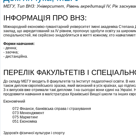
МЕГУ,
Тип ВНЗ: Університет,
Рівень акредитації IV,
Рік заснува
ІНФОРМАЦІЯ ПРО ВНЗ:
Міжнародний економіко-гуманітарний університет імені академіка Степана 
заклад, що акредитований за IV рівнем, пропонує здобути освіту за широк
спеціальностей, які серйозно знадобляться в житті кожному, хто навчатимет
Форми навчання:
- денна;
- заочна;
- дистанційна.
ПЕРЕЛІК ФАКУЛЬТЕТІВ І СПЕЦІАЛЬН
До складу МЕГУ входить 8 факультетів та Інститут педагогічної освіти. В них
також диплом європейського зразка, який визнаний в усіх країнах, що підпи
3-х випусків вже отримали такі дипломи. І на сьогодні вони єдині на Україні
продовжити навчання в магістратурах Краківської Вищої школи та інших євро
Економічний
072 Фінанси, банківська справа і страхування
073 Мененджмент
075 Маркетинг
051 Економіка
Здоров'я фізичної культури і спорту