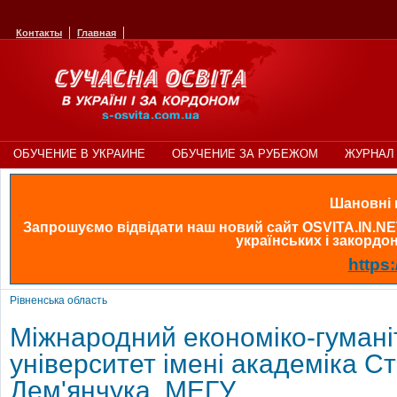
Контакты
Главная
ОБУЧЕНИЕ В УКРАИНЕ
ОБУЧЕНИЕ ЗА РУБЕЖОМ
ЖУРНАЛ 
Шановні в
Запрошуємо відвідати наш новий сайт OSVITA.IN.NE
українських і закордонн
https:
Рівненська область
Міжнародний економіко-гуман
університет імені академіка С
Дем'янчука, МЕГУ