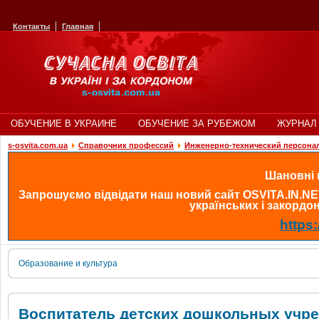
Контакты
Главная
ОБУЧЕНИЕ В УКРАИНЕ
ОБУЧЕНИЕ ЗА РУБЕЖОМ
ЖУРНАЛ 
s-osvita.com.ua
Cправочник профессий
Инженерно-технический персона
Шановні в
Запрошуємо відвідати наш новий сайт OSVITA.IN.NE
українських і закордонн
https:
Образование и культура
Воспитатель детских дошкольных учр