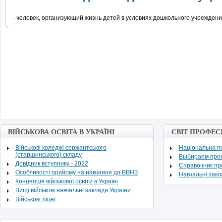
- человек, организующий жизнь детей в условиях дошкольного учреждени
ВІЙСЬКОВА ОСВІТА В УКРАЇНІ
СВІТ ПРОФЕС
Військові коледжі сержантського
Національна по
(старшинського) складу
Выбираем про
Довідник вступнику - 2022
Cправочник п
Особливості прийому на навчання до ВВНЗ
Навчальні зак
Концепція військової освіти в Україні
Вищі військові навчальні заклади України
Військові ліцеї