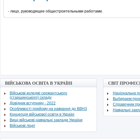
- лицо, руководящее общестроительными работами.
ВІЙСЬКОВА ОСВІТА В УКРАЇНІ
СВІТ ПРОФЕС
Військові коледжі сержантського
Національна по
(старшинського) складу
Выбираем про
Довідник вступнику - 2022
Cправочник п
Особливості прийому на навчання до ВВНЗ
Навчальні зак
Концепція військової освіти в Україні
Вищі військові навчальні заклади України
Військові ліцеї