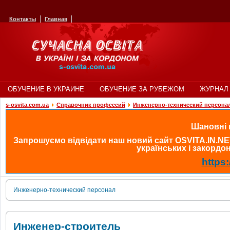
Контакты
Главная
ОБУЧЕНИЕ В УКРАИНЕ
ОБУЧЕНИЕ ЗА РУБЕЖОМ
ЖУРНАЛ 
s-osvita.com.ua
Cправочник профессий
Инженерно-технический персона
Шановні в
Запрошуємо відвідати наш новий сайт OSVITA.IN.NE
українських і закордонн
https:
Инженерно-технический персонал
Инженер-строитель