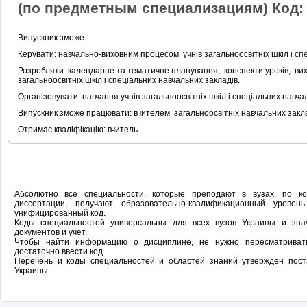
(по предметным специализациям) Код:
Випускник зможе:
Керувати: навчально-виховним процесом учнів загальноосвітніх шкіл і сп
Розробляти: календарне та тематичне планування, конспекти уроків, вих
загальноосвітніх шкіл і спеціальних навчальних закладів.
Організовувати: навчання учнів загальноосвітніх шкіл і спеціальних навча
Випускник зможе працювати: вчителем загальноосвітніх навчальних закла
Отримає кваліфікацію: вчитель.
Абсолютно все специальности, которые преподают в вузах, по 
диссертации, получают образовательно-квалификационный урове
унифицированный код.
Коды специальностей универсальны для всех вузов Украины и зн
документов и учет.
Чтобы найти информацию о дисциплине, не нужно пересматривать
достаточно ввести код.
Перечень и коды специальностей и областей знаний утвержден пос
Украины.