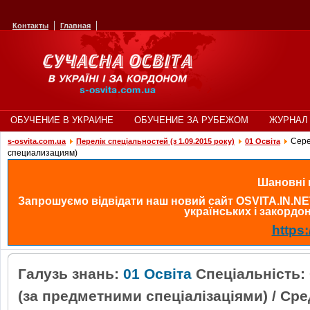
Контакты
Главная
ОБУЧЕНИЕ В УКРАИНЕ
ОБУЧЕНИЕ ЗА РУБЕЖОМ
ЖУРНАЛ 
Сере
s-osvita.com.ua
Перелік спеціальностей (з 1.09.2015 року)
01 Освіта
специализациям)
Шановні в
Запрошуємо відвідати наш новий сайт OSVITA.IN.NE
українських і закордонн
https:
Галузь знань:
01 Освіта
Спеціальність:
(за предметними спеціалізаціями) / Ср