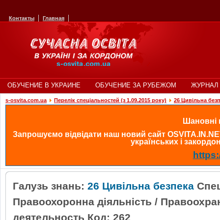
Контакты
Главная
ОБУЧЕНИЕ В УКРАИНЕ
ОБУЧЕНИЕ ЗА РУБЕЖОМ
ЖУРНАЛ 
s-osvita.com.ua
Перелік спеціальностей (з 1.09.2015 року)
26 Цивільна без
Шановні в
Запрошуємо відвідати наш новий сайт OSVITA.IN.NE
українських і закордонн
https:
Галузь знань:
26 Цивільна безпека
Спец
Правоохоронна діяльність / Правоохра
деятельность Код: 262