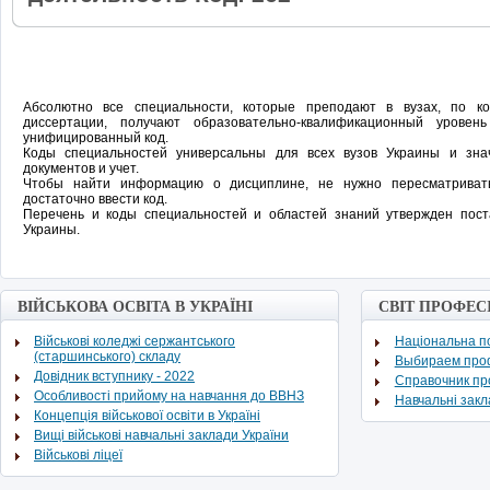
Абсолютно все специальности, которые преподают в вузах, по 
диссертации, получают образовательно-квалификационный урове
унифицированный код.
Коды специальностей универсальны для всех вузов Украины и зн
документов и учет.
Чтобы найти информацию о дисциплине, не нужно пересматривать
достаточно ввести код.
Перечень и коды специальностей и областей знаний утвержден пос
Украины.
ВІЙСЬКОВА ОСВІТА В УКРАЇНІ
СВІТ ПРОФЕС
Військові коледжі сержантського
Національна по
(старшинського) складу
Выбираем про
Довідник вступнику - 2022
Cправочник п
Особливості прийому на навчання до ВВНЗ
Навчальні зак
Концепція військової освіти в Україні
Вищі військові навчальні заклади України
Військові ліцеї