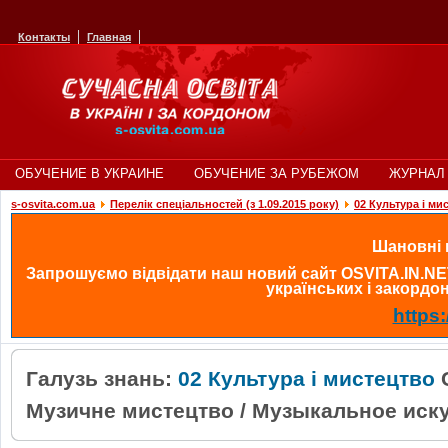
Контакты
Главная
ОБУЧЕНИЕ В УКРАИНЕ
ОБУЧЕНИЕ ЗА РУБЕЖОМ
ЖУРНАЛ 
s-osvita.com.ua
Перелік спеціальностей (з 1.09.2015 року)
02 Культура і ми
Шановні в
Запрошуємо відвідати наш новий сайт OSVITA.IN.NE
українських і закордонн
https:
Галузь знань:
02 Культура і мистецтво
С
Музичне мистецтво / Музыкальное иску