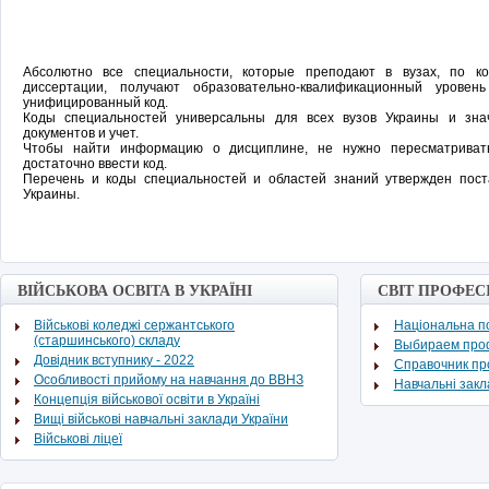
Абсолютно все специальности, которые преподают в вузах, по 
диссертации, получают образовательно-квалификационный урове
унифицированный код.
Коды специальностей универсальны для всех вузов Украины и зн
документов и учет.
Чтобы найти информацию о дисциплине, не нужно пересматривать
достаточно ввести код.
Перечень и коды специальностей и областей знаний утвержден пос
Украины.
ВІЙСЬКОВА ОСВІТА В УКРАЇНІ
СВІТ ПРОФЕС
Військові коледжі сержантського
Національна по
(старшинського) складу
Выбираем про
Довідник вступнику - 2022
Cправочник п
Особливості прийому на навчання до ВВНЗ
Навчальні зак
Концепція військової освіти в Україні
Вищі військові навчальні заклади України
Військові ліцеї