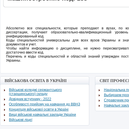
Абсолютно все специальности, которые преподают в вузах, по 
диссертации, получают образовательно-квалификационный урове
унифицированный код.
Коды специальностей универсальны для всех вузов Украины и зн
документов и учет.
Чтобы найти информацию о дисциплине, не нужно пересматривать
достаточно ввести код.
Перечень и коды специальностей и областей знаний утвержден пос
Украины.
ВІЙСЬКОВА ОСВІТА В УКРАЇНІ
СВІТ ПРОФЕС
Військові коледжі сержантського
Національна по
(старшинського) складу
Выбираем про
Довідник вступнику - 2022
Cправочник п
Особливості прийому на навчання до ВВНЗ
Навчальні зак
Концепція військової освіти в Україні
Вищі військові навчальні заклади України
Військові ліцеї