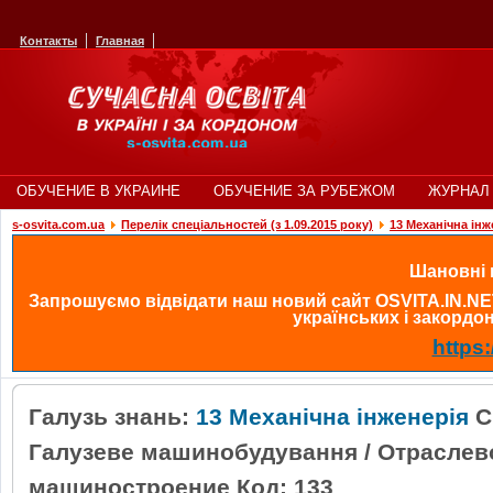
Контакты
Главная
ОБУЧЕНИЕ В УКРАИНЕ
ОБУЧЕНИЕ ЗА РУБЕЖОМ
ЖУРНАЛ 
s-osvita.com.ua
Перелік спеціальностей (з 1.09.2015 року)
13 Механічна інж
Шановні в
Запрошуємо відвідати наш новий сайт OSVITA.IN.NE
українських і закордонн
https:
Галузь знань:
13 Механічна інженерія
С
Галузеве машинобудування / Отраслев
машиностроение Код: 133