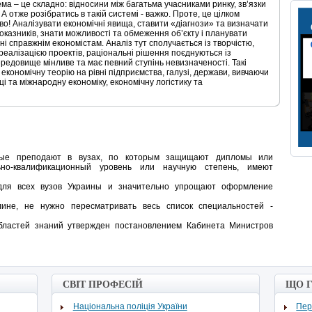
ма – це складно: відносини між багатьма учасниками ринку, зв’язки
А отже розібратись в такій системі - важко. Проте, це цілком
во! Аналізувати економічні явища, ставити «діагнози» та визначати
оказників, знати можливості та обмеження об’єкту і планувати
і справжнім економістам. Аналіз тут сполучається із творчістю,
 реалізацією проектів, раціональні рішення поєднуються із
редовище мінливе та має певний ступінь невизначеності. Такі
кономічну теорію на рівні підприємства, галузі, держави, вивчаючи
і та міжнародну економіку, економічну логістику та
орые преподают в вузах, по которым защищают дипломы или
льно-квалификационный уровень или научную степень, имеют
для всех вузов Украины и значительно упрощают оформление
не, не нужно пересматривать весь список специальностей -
бластей знаний утвержден постановлением Кабинета Министров
СВІТ ПРОФЕСІЙ
ЩО 
Національна поліція України
Пер