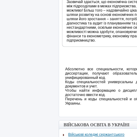
Зазвичай здається, що економічна систе
між підрозділами в межах підприємства. 
можливо! Більш того – надзвичайно ціка
шляхи розвитку на основі економічних п
шляхи його зростання – заняття, потрібн
діагностика та аудит із плануванням та
нестандартними, оскільки економічне се
можливості можна здобути, опановуючи е
фінанси та економетрику, економіку прац
підприємництво.
Абсолютно все специальности, кот
диссертации, получают образовате
унифицированный код.
Коды специальностей универсальны 
документов и учет.
Чтобы найти информацию о дисципли
достаточно ввести код.
Перечень и коды специальностей и о
Украины.
ВІЙСЬКОВА ОСВІТА В УКРАЇНІ
Військові коледжі сержантського