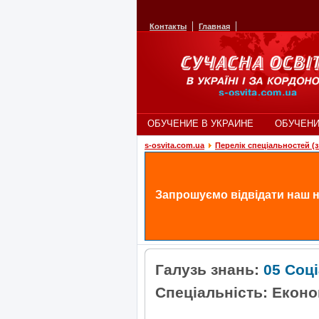
Контакты
Главная
ОБУЧЕНИЕ В УКРАИНЕ
ОБУЧЕНИ
s-osvita.com.ua
Перелік спеціальностей (з 
Запрошуємо відвідати наш н
Галузь знань:
05 Соці
Спеціальність: Еконо