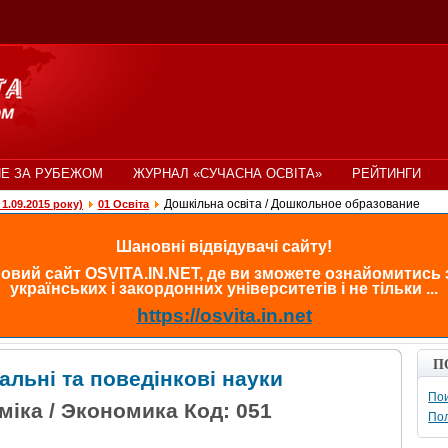
Е ЗА РУБЕЖОМ
ЖУРНАЛ «СУЧАСНА ОСВІТА»
РЕЙТИНГИ
Дошкільна освіта / Дошкольное образование
1.09.2015 року)
01 Освіта
Шановні відвідувачі сайту!
овий сайт OSVITA.IN.NET, де ви зможете ознайомитись
українських і закордонних університетів і не тільки ...
https://osvita.in.net
П
альні та поведінкові науки
Пои
міка / Экономика Код: 051
По