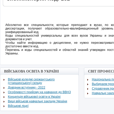
Абсолютно все специальности, которые преподают в вузах, по 
диссертации, получают образовательно-квалификационный урове
унифицированный код.
Коды специальностей универсальны для всех вузов Украины и зн
документов и учет.
Чтобы найти информацию о дисциплине, не нужно пересматривать
достаточно ввести код.
Перечень и коды специальностей и областей знаний утвержден пос
Украины.
ВІЙСЬКОВА ОСВІТА В УКРАЇНІ
СВІТ ПРОФЕС
Військові коледжі сержантського
Національна по
(старшинського) складу
Выбираем про
Довідник вступнику - 2022
Cправочник п
Особливості прийому на навчання до ВВНЗ
Навчальні зак
Концепція військової освіти в Україні
Вищі військові навчальні заклади України
Військові ліцеї