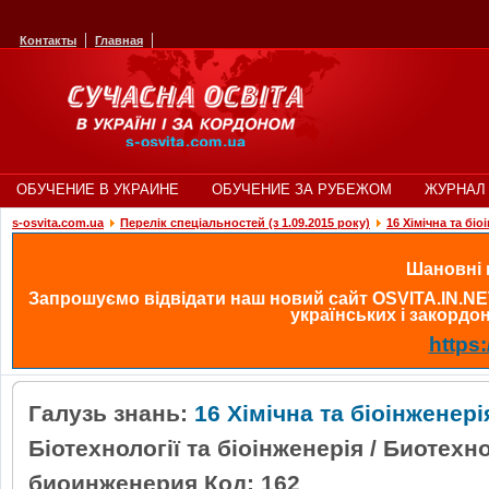
Контакты
Главная
ОБУЧЕНИЕ В УКРАИНЕ
ОБУЧЕНИЕ ЗА РУБЕЖОМ
ЖУРНАЛ 
s-osvita.com.ua
Перелік спеціальностей (з 1.09.2015 року)
16 Хімічна та біо
Шановні в
Запрошуємо відвідати наш новий сайт OSVITA.IN.NE
українських і закордонн
https:
Галузь знань:
16 Хімічна та біоінженері
Біотехнології та біоінженерія / Биотехн
биоинженерия Код: 162