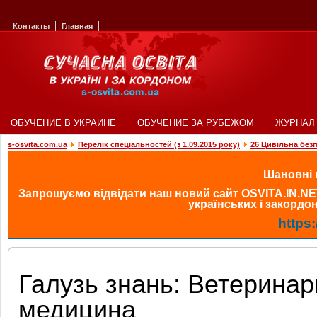
Контакты
Главная
ОБУЧЕНИЕ В УКРАИНЕ
ОБУЧЕНИЕ ЗА РУБЕЖОМ
ЖУРНАЛ 
s-osvita.com.ua
Перелік спеціальностей (з 1.09.2015 року)
26 Цивільна без
Шановні в
Запрошуємо відвідати наш новий сайт OSVITA.IN.NE
українських і закордонн
https:
Галузь знань: Ветеринар
медицина