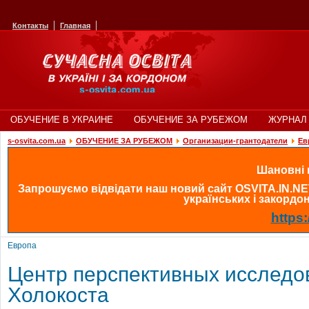
Контакты
Главная
ОБУЧЕНИЕ В УКРАИНЕ
ОБУЧЕНИЕ ЗА РУБЕЖОМ
ЖУРНАЛ 
s-osvita.com.ua
ОБУЧЕНИЕ ЗА РУБЕЖОМ
Организации-грантодатели
Ев
Шановні в
Запрошуємо відвідати наш новий сайт OSVITA.IN.NE
українських і закордонн
https:
Европа
Центр перспективных исследо
Холокоста