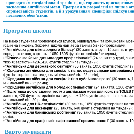
проводяться спеціалізовані тренінги, що сприяють прискореном
засвоєнню англійської мови. Програми ж розроблені не лише з ог
спрямованість студентів, а й з урахуванням специфіки спілкуван
посадових обов’язків.
Програми школи
На вибір студентам пропонуються групові, індивідуальні та комбіновані мовн
годин на тиждень. Зокрема, школа навчає за такими бізнес-програмами:
• “
Англійська для міжнародного бізнесу
” (30 занять в групі; 15 занять в гр
впродовж тижня; вартість - 1050-1805 фунтів стерлінгів / тиждень);
• “
Бізнес-англійська для молодих професіоналів
” (24 заняття у групі, з я
тижня; вартість - 420-1420 фунтів стерлінгів / тиждень);
• “
Англійська для державного сектору
” (30 занять, 1050 фунтів стерлінгів /
• “
Юридична англійська для спеціалістів, що ведуть справи комерційних
фунтів стерлінгів на тиждень; мінімальний вік - 25 років);
• “
Юридична англійська для спеціалістів з публічного права
” (30 занять, 
мінімальний вік - 25 років);
• “
Юридична англійська для молодих спеціалістів
” (24 заняття, 1260 фунті
• “
Підготовка до складання тесту з англійської мови для юристів TOLES (Tes
заняття, 420 фунтів стерлінгів на тиждень + 120 фунтів стерлінгів - плата за
мінімальний вік - 20 років);
• “
Англійська для HR-спеціалістів
” (30 занять, 1050 фунтів стерлінгів на ти
• “
Англійська для інженерів
” (25 занять, 640 фунтів стерлінгів на тиждень);
• “
Англійська для банківських робітників
” (30 занять, 1050 фунтів стерлінгі
років).
• “
Англійська для працівників нафтогазової промисловості
” (30 занять, 1
Варто зауважити