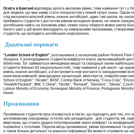
Освіта в Британії
відповідає досить високому рівню, тому навчання тут і у Л
для людини, що має намір стати спеціалістом у певній галузі знань. Однак 
слід визначити власний рівень знання англійської, адже такі школи, як, напри
приймають студентів з достатнім рівнем володіння мовою, не нижче середнь
англійською навіть на базовому рівні, немає сенсу обирати мовну школу біз
багато шкіл у цій країні викладають за навчальними програмами, створеним
студентів, що володіють англійською недосконало.
Додаткові переваги
“London School of English”
, розташована у затишному районі Holland Park 
Лондона. У розпорядженні студентів комфортні класи, мультимедійний цент
бібліотека. Тут займаються менеджери вищої та середньої ланки найбільших
(студенти близько 60 національностей), тому навчання у цій школі - це чуд
рівень знання англійської, а й встановити нові контакти із закордонними к
переліком компаній, міжнародних організацій, міністерств, співробітники яки
School of English”: “Alcatel”, BASF, Central Bank of Norway, “Coca-Cola”, “Ericsso
“Hewlett Packard”, IBM, “L’Oreal”, “Nestle”, “Renault”, “Siemens”, “Skoda”, Czec
Latvian Ministry of Economy, Norwegian Ministry of Finance, Portuguese Ministr
інших.
Проживання
Проживання студентів орга-нізовується в сім’ях, що підходить для тих, хто 
англомовному середовищі, готелях або резиденціях - для студентів, які, нав
квартирах, що стають дедалі популярнішими через комфорт та конфіденційні
порівняно з готелями. Перелік місць проживання, умови бронювання та ціни
а також більше детальної та корисної інформації Ви можете отримати на с