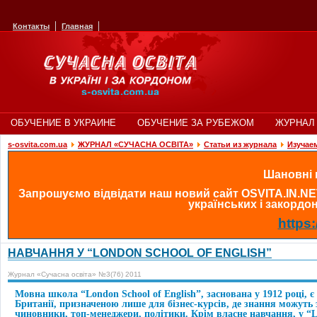
Контакты
Главная
ОБУЧЕНИЕ В УКРАИНЕ
ОБУЧЕНИЕ ЗА РУБЕЖОМ
ЖУРНАЛ 
s-osvita.com.ua
ЖУРНАЛ «СУЧАСНА ОСВІТА»
Статьи из журнала
Изучае
Шановні в
Запрошуємо відвідати наш новий сайт OSVITA.IN.NE
українських і закордонн
https:
НАВЧАННЯ У “LONDON SCHOOL OF ENGLISH”
Журнал «Сучасна освіта» №3(76) 2011
Мовна школа “London School of English”, заснована у 1912 році, є
Британії, призначеною лише для бізнес-курсів, де знання можуть 
чиновники, топ-менеджери, політики. Крім власне навчання, у “Lo