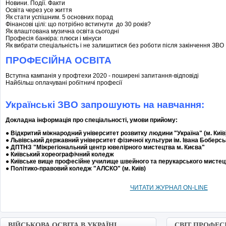
Новини. Події. Факти
Освіта через усе життя
Як стати успішним. 5 основних порад
Фінансові цілі: що потрібно встигнути до 30 років?
Як влаштована музична освіта сьогодні
Професія банкіра: плюси і мінуси
Як вибрати спеціальність і не залишитися без роботи після закінчення ЗВО
ПРОФЕСІЙНА ОСВІТА
Вступна кампанія у профтехи 2020 - поширені запитання-відповіді
Найбільш оплачувані робітничі професії
Українські ЗВО запрошують на навчання:
Докладна інформація про спеціальності, умови прийому:
●
Відкритий міжнародний університет розвитку людини "Україна" (м. Київ
● Львівський державний університет фізичної культури ім. Івана Боберсь
● ДПТНЗ "Міжрегіональний центр ювелірного мистецтва м. Києва"
● Київський хореографічний коледж
● Київське вище професійне училище швейного та перукарського мистец
● Політико-правовий коледж "АЛСКО" (м. Київ)
ЧИТАТИ ЖУРНАЛ ON-LINE
ВІЙСЬКОВА ОСВІТА В УКРАЇНІ
СВІТ ПРОФЕС