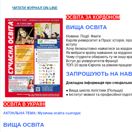
ЧИТАТИ ЖУРНАЛ ON-LINE
ОСВІТА ЗА КОРДОНОМ
ВИЩА ОСВІТА
Новини. Події. Факти
Карлів університет в Празі: історія, пр
вступу
Хочу безкоштовно навчатися за кордо
Як вибрати країну навчання за кордон
Чому студенти обирають ту чи іншу кра
Вступ до університетів Франції
ТОП-10 вузів Європи за рівнем працев
ЗАПРОШУЮТЬ НА НА
Докладна інформація про спеціально
● Вища школа логістики (Польща)
● Інститут мовної та професійної підго
ОСВІТА В УКРАЇНІ
АКТУАЛЬНА ТЕМА: Музична освіта сьогодні
ВИЩА ОСВІТА