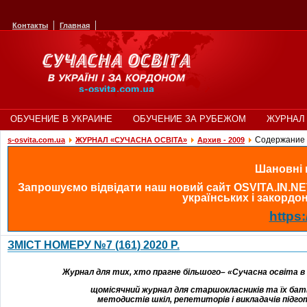
Контакты
Главная
ОБУЧЕНИЕ В УКРАИНЕ
ОБУЧЕНИЕ ЗА РУБЕЖОМ
ЖУРНАЛ 
Cодержание 
s-osvita.com.ua
ЖУРНАЛ «СУЧАСНА ОСВІТА»
Архив - 2009
Шановні в
Запрошуємо відвідати наш новий сайт OSVITA.IN.NE
українських і закордонн
https:
ЗМІСТ НОМЕРУ №7 (161) 2020 Р.
Журнал для тих, хто прагне більшого– «Сучасна освіта в У
щомісячний
журнал
для
старшокласників
та їх бат
методистів
шкіл
,
репетиторів
і
викладачів
підго