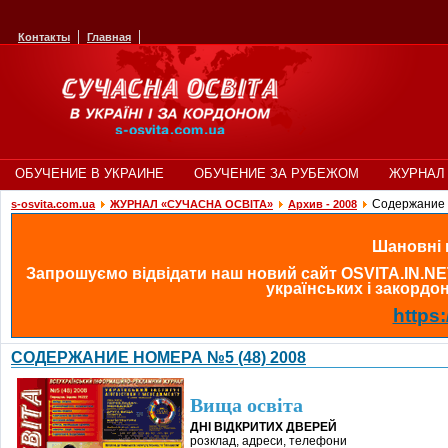
Контакты
Главная
ОБУЧЕНИЕ В УКРАИНЕ
ОБУЧЕНИЕ ЗА РУБЕЖОМ
ЖУРНАЛ 
Содержание 
s-osvita.com.ua
ЖУРНАЛ «СУЧАСНА ОСВІТА»
Архив - 2008
Шановні в
Запрошуємо відвідати наш новий сайт OSVITA.IN.NE
українських і закордонн
https:
СОДЕРЖАНИЕ НОМЕРА №5 (48) 2008
Вища освіта
ДНІ ВІДКРИТИХ ДВЕРЕЙ
розклад, адреси, телефони