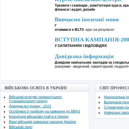
Тренінги і семінари , комп’ютерні курси, кра
фінанси і аудит, дизайн
Вивчаємо іноземні мови
Г
отовимся к IELTS
: курс на результат
ВСТУПНА КАМПАНІЯ-200
У
ЗАПИТАННЯХ І ВІДПОВІДЯХ
Довідкова інформація
Довідник навчальних закладів за спеціал
(напрями - медичний, гуманітарний, педагогі
ВІЙСЬКОВА ОСВІТА В УКРАЇНІ
СВІТ ПРОФЕС
Військові коледжі сержантського
Національна по
(старшинського) складу
Выбираем про
Довідник вступнику - 2022
Cправочник п
Особливості прийому на навчання до ВВНЗ
Навчальні зак
Концепція військової освіти в Україні
Вищі військові навчальні заклади України
Військові ліцеї