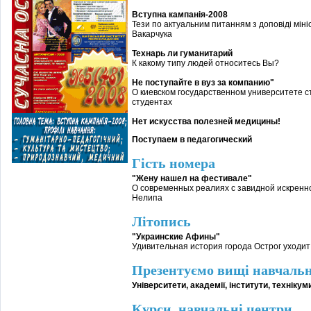
Вступна кампанія-2008
Тези по актуальним питанням з доповіді мініс
Вакарчука
Технарь ли гуманитарий
К какому типу людей относитесь Вы?
Не поступайте в вуз за компанию"
О киевском государственном университете с
студентах
Нет искусства полезней медицины!
Поступаем в педагогический
Гість номера
"Жену нашел на фестивале"
О современных реалиях с завидной искренно
Нелипа
Літопись
"Украинские Афины"
Удивительная история города Острог уходит 
Презентуємо вищі навчальн
Університети, академії, інститути, технікум
Курси, навчальні центри