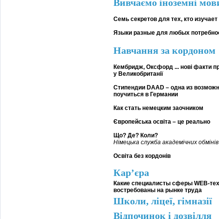
Вивчаємо іноземні мов
Семь секретов для тех, кто изучает
Языки разные для любых потребно
Навчання за кордоном
Кембридж, Оксфорд ... нові факти п
у Великобританії
Стипендии DAAD – одна из возмож
поучиться в Германии
Как стать немецким заочником
Європейська освіта – це реально
Що? Де? Коли?
Німецька служба академічних обміні
Освіта без кордонів
Кар’єра
Какие специалисты сферы WEB-тех
востребованы на рынке труда
Школи, ліцеї, гімназії
Відпочинок і дозвілля