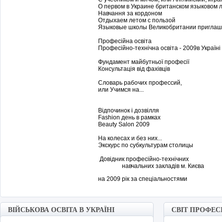
О первом в Украине британском языковом 
Навчання за кордоном
Отдыхаем летом с пользой
Языковые школы Великобритании пригла
Професійна освіта
Професійно-технічна освіта - 2009в Україні
Фундамент майбутньої професії
Консультація від фахівців
Словарь рабочих профессий,
или Учимся на...
Відпочинок і дозвілля
Fashion день в рамках
Beauty Salon 2009
На колесах и без них...
Экскурс по субкультурам столицы
Довідник професійно-технічних
навчальних закладів м. Києва
на 200
9 рік за спеціальностями
ВІЙСЬКОВА ОСВІТА В УКРАЇНІ
СВІТ ПРОФЕС