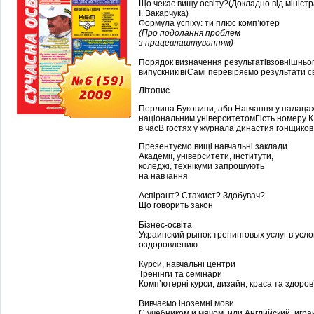
Що чекає вищу освіту?(Докладно від міністр
І. Вакарчука)
Формула успіху: ти плюс комп’ютер
(Про подолання проблем
з працевлаштуванням)
Порядок визначення результатівзовнішньо
випускників(Самі перевіряємо результати св
Літопис
Перлина Буковини, або Навчання у палаца
національним університетомГість номеру К 
в часВ гостях у журнала династия гонщико
Презентуємо вищі навчальні заклади
Академії, університети, інститути,
коледжі, технікуми запрошують
на навчання
Аспірант? Стажист? Здобувач?..
Що говорить закон
Бізнес-освіта
Украинский рынок тренинговых услуг в усло
оздоровлению
Курси, навчальні центри
Тренінги та семінари
Комп’ютерні курси, дизайн, краса та здоров
Вивчаємо іноземні мови
С учебником и мячом, или Английский, игра