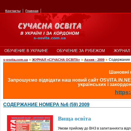
Контакты
Главная
ОБУЧЕНИЕ В УКРАИНЕ
ОБУЧЕНИЕ ЗА РУБЕЖОМ
ЖУРНАЛ 
Cодержание 
s-osvita.com.ua
ЖУРНАЛ «СУЧАСНА ОСВІТА»
Архив - 2009
Шановні в
Запрошуємо відвідати наш новий сайт OSVITA.IN.NE
українських і закордонн
https:
CОДЕРЖАНИЕ НОМЕРА №6 (59) 2009
Вища освіта
Умови прийому до ВНЗ в запитанняхта відп