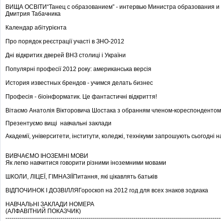
ВИЩА ОСВІТИ“Танец с образованием” - интервью Министра образования и 
Дмитрия Табачника
Календар абітурієнта
Про порядок реєстрації участі в ЗНО-2012
Дні відкритих дверей ВНЗ столиці і України
Популярні професії 2012 року: американська версія
История известных брендов - учимся делать бизнес
Професія - біоінформатик. Це фантастичні відкриття!
Вітаємо Анатолія Вікторовича Шостака з обранням членом-кореспондентом 
Презентуємо вищі навчальні заклади
Академії, університети, інститути, коледжі, технікуми запрошують сьогодні 
ВИВЧАЄМО ІНОЗЕМНІ МОВИ
Як легко навчитися говорити різними іноземними мовами
ШКОЛИ, ЛІЦЕЇ, ГІМНАЗІЇПитання, які цікавлять батьків
ВІДПОЧИНОК І ДОЗВІЛЛЯГороскоп на 2012 год для всех знаков зодиака
НАВЧАЛЬНІ ЗАКЛАДИ НОМЕРА
(АЛФАВІТНИЙ ПОКАЗЧИК)
-------------------------------------------------------------------------------------------------------------