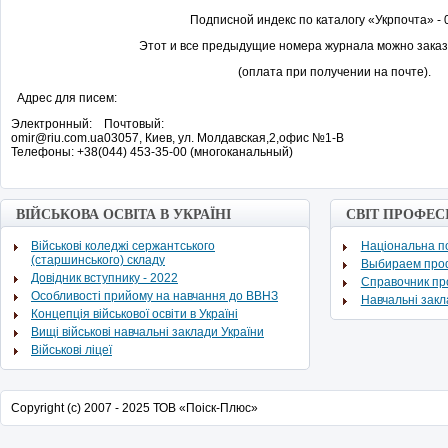
Подписной индекс по каталогу «Укрпочта» -
Этот и все предыдущие номера журнала можно заказ
(оплата при получении на почте).
Адрес для писем:
Электронный:
Почтовый:
omir@riu.com.ua
03057, Киев, ул. Молдавская,2,офис №1-В
Телефоны: +38(044) 453-35-00 (многоканальный)
ВІЙСЬКОВА ОСВІТА В УКРАЇНІ
СВІТ ПРОФЕС
Військові коледжі сержантського
Національна по
(старшинського) складу
Выбираем про
Довідник вступнику - 2022
Cправочник п
Особливості прийому на навчання до ВВНЗ
Навчальні зак
Концепція військової освіти в Україні
Вищі військові навчальні заклади України
Військові ліцеї
Copyright (c) 2007 - 2025 ТОВ «Поіск-Плюс»