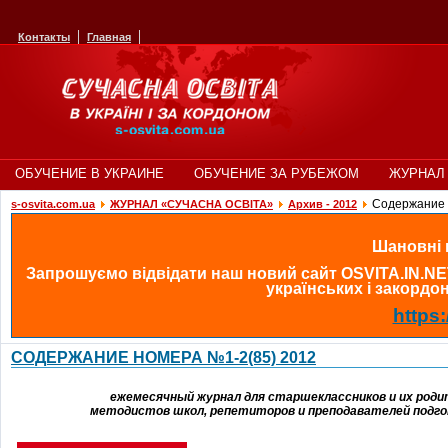
Контакты
Главная
ОБУЧЕНИЕ В УКРАИНЕ
ОБУЧЕНИЕ ЗА РУБЕЖОМ
ЖУРНАЛ 
Cодержание 
s-osvita.com.ua
ЖУРНАЛ «СУЧАСНА ОСВІТА»
Архив - 2012
Шановні в
Запрошуємо відвідати наш новий сайт OSVITA.IN.NE
українських і закордонн
https:
CОДЕРЖАНИЕ НОМЕРА №1-2(85) 2012
ежемесячный журнал для старшеклассников и их роди
методистов школ, репетиторов и преподавателей подг