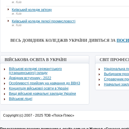
м. Київ
Київський коледж зв'язку
м. Київ
Київський коледж легкої промисловості
м. Київ
ВЕСЬ ДОВІДНИК КОЛЕДЖІВ УКРАЇНИ ДИВІТЬСЯ ЗА
ПОС
ВІЙСЬКОВА ОСВІТА В УКРАЇНІ
СВІТ ПРОФЕС
Військові коледжі сержантського
Національна по
(старшинського) складу
Выбираем про
Довідник вступнику - 2022
Cправочник п
Особливості прийому на навчання до ВВНЗ
Навчальні зак
Концепція військової освіти в Україні
Вищі військові навчальні заклади України
Військові ліцеї
Copyright (c) 2007 - 2025 ТОВ «Поіск-Плюс»