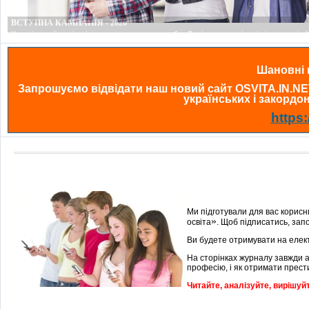
Шановні в
Запрошуємо відвідати наш новий сайт OSVITA.IN.NE
українських і закордонн
https:
Ми підготували для вас корисн
»
освіта
. Щоб підписатись, зап
Ви будете отримувати на елект
На сторінках журналу завжди 
професію, і як отримати прести
Читайте, аналізуйте, вирішуй