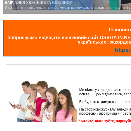
Університету світу чекають тебе: умови вступу, вартість навчання, гранти і 
Шановні в
Запрошуємо відвідати наш новий сайт OSVITA.IN.NE
українських і закордонн
https:
Ми підготували для вас корисн
»
освіта
. Щоб підписатись, зап
Ви будете отримувати на елект
На сторінках журналу завжди 
професію, і як отримати прести
Читайте, аналізуйте, вирішуй