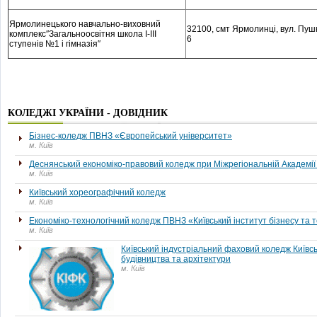
Ярмолинецького навчально-виховний
32100, смт Ярмолинці, вул. Пушк
комплекс″Загальноосвітня школа I-III
6
ступенів №1 і гімназія″
КОЛЕДЖІ УКРАЇНИ - ДОВІДНИК
Бізнес-коледж ПВНЗ «Європейський університет»
м. Київ
Деснянський економіко-правовий коледж при Міжрегіональній Академі
м. Київ
Київський хореографічний коледж
м. Київ
Економіко-технологічний коледж ПВНЗ «Київський інститут бізнесу та 
м. Київ
Київський індустріальний фаховий коледж Київс
будівництва та архітектури
м. Київ