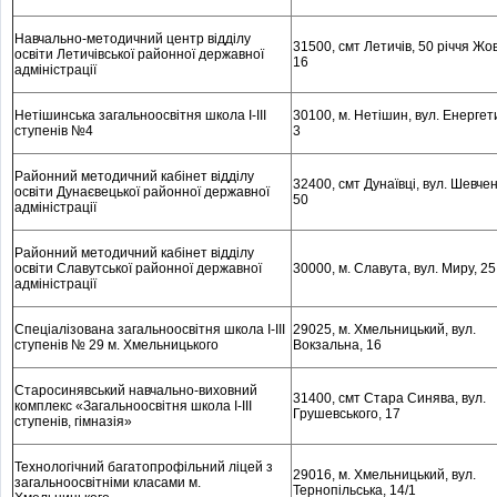
Навчально-методичний центр відділу
31500, смт Летичів, 50 річчя Жо
освіти Летичівської районної державної
16
адміністрації
Нетішинська загальноосвітня школа I-III
30100, м
. Нетішин, вул. Енергети
ступенів №4
3
Районний методичний кабінет відділу
32400, смт Дунаївці, вул. Шевчен
освіти Дунаєвецької районної державної
50
адміністрації
Районний методичний кабінет відділу
освіти Славутської районної державної
30000, м
. Славута, вул. Миру, 25
адміністрації
Спеціалізована загальноосвітня школа I-III
29025, м
. Хмельницький, вул.
ступенів № 29 м. Хмельницького
Вокзальна, 16
Старосинявський навчально-виховний
31400, смт Стара Синява, вул.
комплекс «Загальноосвітня школа І-ІІІ
Грушевського, 17
ступенів, гімназія»
Технологічний багатопрофільний ліцей з
29016, м
. Хмельницький, вул.
загальноосвітніми класами м.
Тернопільська, 14/1