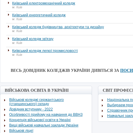
Київський електромеханічний коледж
м. Київ
Київський енергетичний коледж
м. Київ
Київський коледж будівництва, архітектури та дизайну
м. Київ
Київський коледж зв'язку
м. Київ
Київський коледж легкої промисловості
м. Київ
ВЕСЬ ДОВІДНИК КОЛЕДЖІВ УКРАЇНИ ДИВІТЬСЯ ЗА
ПОС
ВІЙСЬКОВА ОСВІТА В УКРАЇНІ
СВІТ ПРОФЕС
Військові коледжі сержантського
Національна по
(старшинського) складу
Выбираем про
Довідник вступнику - 2022
Cправочник п
Особливості прийому на навчання до ВВНЗ
Навчальні зак
Концепція військової освіти в Україні
Вищі військові навчальні заклади України
Військові ліцеї