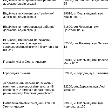
Відділ освіти Теофіпольської районної
30600, смт Теофіполь, вул. Лені
державної адміністрації
25
Відділ освіти Хмельницької районної
29016, м
. Хмельницький, вул.
державної адміністрації
Кривоноса, 2
Відділ освіти Чемеровецької районної
31600, смт Чемерівці, вул.
державної адміністрації
Центральна, 40
Віньковецький навчально-виховний
комплекс у складі середньої
32500, смт Віньківці, вул. Заслав
загальноосвітньої школи I-III ступенів та
13
гімназії
29015, м
. Хмельницький, проспе
Гімназія № 2 м. Хмельницького
Миру, 84/2
Городоцька гімназія
32000, м
. Городок, вул. Шевченк
Деражнянський навчально-виховний
комплекс, загальноосвітня школа I-III
32200, cмт. Деражня, вул. Лесі
ступенів № 2, гімназія Деражнянської
Українки, 9
районної ради Хмельницької області
Навчально-виховне об′єднання № 9 м.
29006, м
. Хмельницький, вул.
Хмельницького
Чорновола, 155