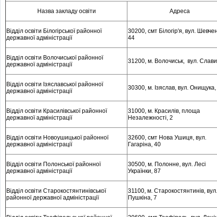
Назва закладу освіти
Адреса
Відділ освіти Білогірської районної
30200, смт Білогір′я, вул. Шевче
державної адміністрації
44
Відділ освіти Волочиської районної
31200, м
. Волочиськ, вул. Слави
державної адміністрації
Відділ освіти Ізяславської районної
30300, м
. Ізяслав, вул. Онищука,
державної адміністрації
Відділ освіти Красилівської районної
31000, м
. Красилів, площа
державної адміністрації
Незалежності, 2
Відділ освіти Новоушицької районної
32600, смт Нова Ушиця, вул.
державної адміністрації
Гагаріна, 40
Відділ освіти Полонської районної
30500, м
. Полонне, вул. Лесі
державної адміністрації
Українки, 87
Відділ освіти Старокостянтинівської
31100, м
. Старокостянтинів, вул
районної державної адміністрації
Пушкіна, 7