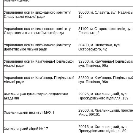
Хмельницького
Управління освіти виконавчого комітету
30000, м
. Славута, вул. Радянсь
Славутської міської ради
15
Управління освіти виконавчого комітету
31100, м
. Старокостянтинів, вул
Старокостянтинівської міської ради
Ессенська, 2
Управління освіти виконавчого комітету
30400, м
. Шепетівка, вул.
Шепетівської міської ради
Островського, 42
Управління освіти Кам’янець-Подільської
32300, м
. Кам′янець-Подільськи
міської ради
вул. Північна, 96а
Управління освіти Кам’янець-Подільської
32300, м
. Кам′янець-Подільськи
міської ради
вул. Північна, 96а
Хмельницька гуманітарно-педагогічна
29025, м
. Хмельницький, вул.
академія
Проскурівського підпілля, 139
29000, м
. Хмельницький, проспе
Хмельницький інститут МАУП
Миру, 99/101
29013, м
. Хмельницький, вул.
Хмельницький ліцей № 17
Проскурівського підпілля, 89