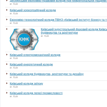
Деснянський економіко-правовий коледж при Міжрегіональній Академі
м. Київ
Київський хореографічний коледж
м. Київ
Економіко-технологічний коледж ПВНЗ «Київський інститут бізнесу та 
м. Київ
Київський індустріальний фаховий коледж Київс
будівництва та архітектури
м. Київ
Київський електромеханічний коледж
м. Київ
Київський енергетичний коледж
м. Київ
Київський коледж будівництва, архітектури та дизайну
м. Київ
Київський коледж зв'язку
м. Київ
Київський коледж легкої промисловості
м. Київ