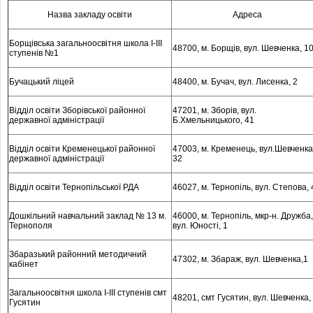
Назва закладу освіти
Адреса
Борщівська загальноосвітня школа І-ІІІ
48700, м
. Борщів, вул. Шевченка, 1
ступенів №1
Бучацький ліцей
48400, м
. Бучач, вул. Лисенка, 2
Відділ освіти Зборівської районної
47201, м
. Зборів, вул.
державної адміністрації
Б.Хмельницького, 41
Відділ освіти Кременецької районної
47003, м
. Кременець, вул.Шевченка
державної адміністрації
32
Відділ освіти Тернопільської РДА
46027, м
. Тернопіль, вул. Степова, 
Дошкільний навчальний заклад № 13 м.
46000, м
. Тернопіль, мкр-н. Дружба,
Тернополя
вул. Юності, 1
Збаразький районний методичний
47302, м
. Збараж, вул. Шевченка,1
кабінет
Загальноосвітня школа І-ІІІ ступенів смт
48201, смт Гусятин, вул. Шевченка,
Гусятин