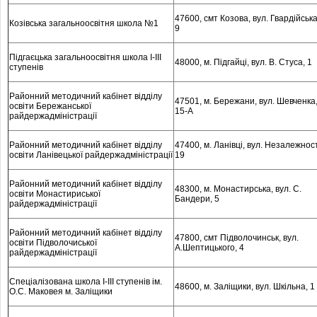
47600, смт Козова, вул. Гвардійська
Козівська загальноосвітня школа №1
9
Підгаєцька загальноосвітня школа І-ІІІ
48000, м
. Підгайці, вул. В. Стуса, 1
ступенів
Районний методичний кабінет відділу
47501, м
. Бережани, вул. Шевченка
освіти Бережанської
15-А
райдержадміністрації
Районний методичний кабінет відділу
47400, м
. Ланівці, вул. Незалежност
освіти Ланівецької райдержадміністрації
19
Районний методичний кабінет відділу
48300, м
. Монастирська, вул. С.
освіти Монастириської
Бандери, 5
райдержадміністрації
Районний методичний кабінет відділу
47800, смт Підволочинськ, вул.
освіти Підволочиської
А.Шептицького, 4
райдержадміністрації
Спеціалізована школа І-ІІІ ступенів ім.
48600, м
. Заліщики, вул. Шкільна, 1
О.С. Маковея м. Заліщики