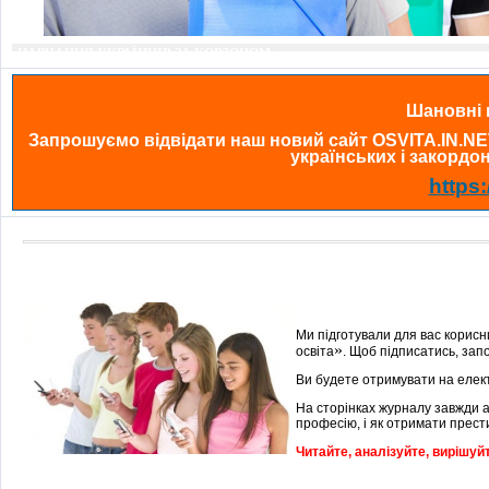
Університету світу чекають тебе: умови вступу, вартість навчання, гранти і 
Шановні в
Запрошуємо відвідати наш новий сайт OSVITA.IN.NE
українських і закордонн
https:
Ми підготували для вас корисн
»
освіта
. Щоб підписатись, зап
Ви будете отримувати на елект
На сторінках журналу завжди 
професію, і як отримати прести
Читайте, аналізуйте, вирішуй