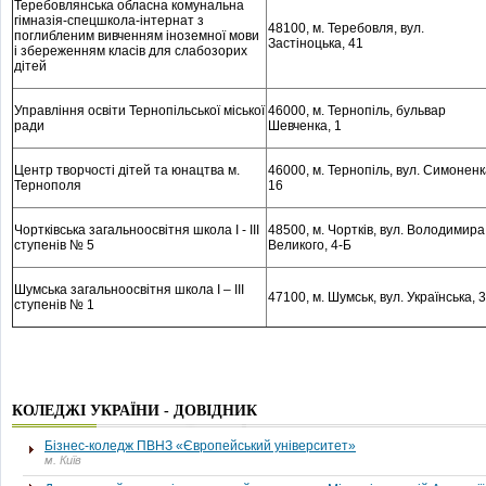
Теребовлянська обласна комунальна
гімназія-спецшкола-інтернат з
48100, м
. Теребовля, вул.
поглибленим вивченням іноземної мови
Застіноцька, 41
і збереженням класів для слабозорих
дітей
Управління освіти Тернопільської міської
46000, м
. Тернопіль, бульвар
ради
Шевченка, 1
Центр творчості дітей та юнацтва м.
46000, м
. Тернопіль, вул. Симоненк
Тернополя
16
Чортківська загальноосвітня школа І - ІІІ
48500, м
. Чортків, вул. Володимира
ступенів № 5
Великого, 4-Б
Шумська загальноосвітня школа І – ІІІ
47100, м
. Шумськ, вул. Українська, 
ступенів № 1
КОЛЕДЖІ УКРАЇНИ - ДОВІДНИК
Бізнес-коледж ПВНЗ «Європейський університет»
м. Київ