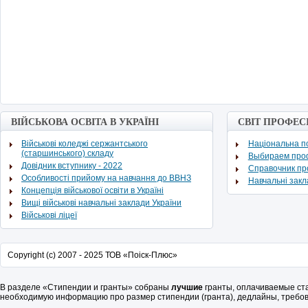
ВІЙСЬКОВА ОСВІТА В УКРАЇНІ
СВІТ ПРОФЕС
Військові коледжі сержантського
Національна по
(старшинського) складу
Выбираем про
Довідник вступнику - 2022
Cправочник п
Особливості прийому на навчання до ВВНЗ
Навчальні зак
Концепція військової освіти в Україні
Вищі військові навчальні заклади України
Військові ліцеї
Copyright (c) 2007 - 2025 ТОВ «Поіск-Плюс»
В разделе «Стипендии и гранты» собраны
лучшие
гранты, оплачиваемые ст
необходимую информацию про размер стипендии (гранта), дедлайны, требов