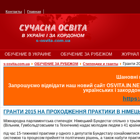
Контакты
Главная
ОБУЧЕНИЕ В УКРАИНЕ
ОБУЧЕНИЕ ЗА РУБЕЖОМ
ЖУРНАЛ 
Гранти 20
s-osvita.com.ua
ОБУЧЕНИЕ ЗА РУБЕЖОМ
Стипендии и гранты
Шановні в
Запрошуємо відвідати наш новий сайт OSVITA.IN.NE
українських і закордонн
https:
ГРАНТИ 2015 НА ПРОХОДЖЕННЯ ПРАКТИКИ В НІМЕЦ
Міжнародна парламентська стипендія: Німецький Бундестаг спільно з трьо
(Вільним, Гумбольдтовським та Технічним) надає молодим людям з 41 країни, 
під час 15-тижневої практики у одного з депутатів Бундестагу ознайомитис
системою та процесом прийняття політичних рішень, а також набути практи