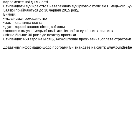
парламентської діяльності.
Стипендіати відбираються незалежною відбірковою комісією Німецького Бун
Заявки приймаються до 30 червня 2015 року.
Вимоги:
• українське громадянство
• закінчена вища освіта
• дуже хороші знання німецької мови
• знання в галузі німецької політики, історії та суспільствознавства
• вік не більше 30 років до початку практики.
Стипендія: 450 євро на місяць, безкоштовне проживання, оплата страховки 
Додаткову інформацію щодо програми Ви знайдете на сайті:
www.bundestag