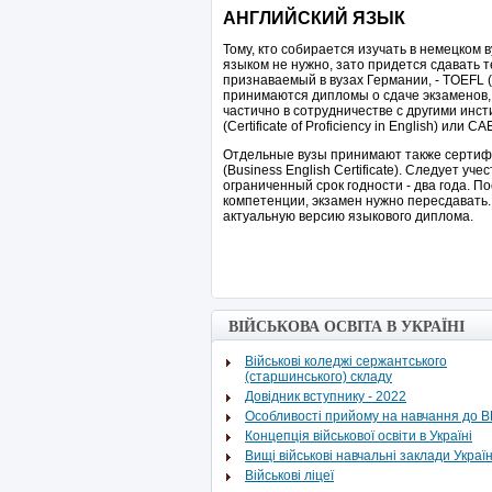
АНГЛИЙСКИЙ ЯЗЫК
Тому, кто собирается изучать в немецком
языком не нужно, зато придется сдавать 
признаваемый в вузах Германии, - TOEFL (T
принимаются дипломы о сдаче экзаменов
частично в сотрудничестве с другими инстит
(Certificate of Proficiency in English) или CA
Отдельные вузы принимают также сертификат
(Business English Certificate). Следует уч
ограниченный срок годности - два года. 
компетенции, экзамен нужно пересдавать.
актуальную версию языкового диплома.
ВІЙСЬКОВА ОСВІТА В УКРАЇНІ
Військові коледжі сержантського
(старшинського) складу
Довідник вступнику - 2022
Особливості прийому на навчання до 
Концепція військової освіти в Україні
Вищі військові навчальні заклади Украї
Військові ліцеї