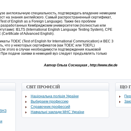
 вузе англоязычную специальность, подтверждать владение немецким
тест на знания английского. Самый распространенный сертификат,
est of English as a Foreign Language). Также без проблем
, разработанных Кембриджским университетом (полностью или
утами): IELTS (International English Language Testing System), CPE
E (Certificate of Advanced English).
ы TOEIC (Test of English for International Communication) и BEC 3
есть, что у некоторых сертификатов (как TOEIC или TOEFL)
После этого в случае необходимости подтверждения языковой
 При подаче заявки в немецкий вуз следует предъявлять только
Автор Ольга Сосницкая , http://www.dw.de
СВІТ ПРОФЕСІЙ
ЩО 
Національна поліція України
Пер
Выбираем профессию
Зак
Cправочник профессий
ВВНЗ
Навчальні заклади МНС України
ни