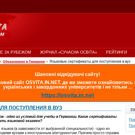
Е ЗА РУБЕЖОМ
ЖУРНАЛ «СУЧАСНА ОСВІТА»
РЕЙТИНГИ
Языковые сертификаты для поступления в вуз
Образование в Германии
Шановні відвідувачі сайту!
овий сайт OSVITA.IN.NET, де ви зможете ознайомитись
українських і закордонних університетів і не тільки ...
https://osvita.in.net
ЛЯ ПОСТУПЛЕНИЯ В ВУЗ
П
ов - одно из условий для учебы в Германии. Какие сертификаты
Пои
ать языковой экзамен?
По
 языков (в зависимости от выбранной специальности) - одно из
цкими вузами к иностранным абитуриентам. Причем просто справки