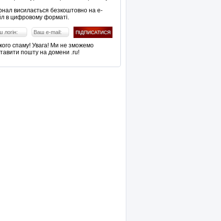
нал висилається безкоштовно на е-
л в цифровому форматі.
кого спаму! Увага! Ми не зможемо
тавити пошту на домени .ru!