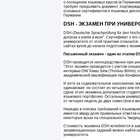
о посещении языковых курсов (в Германии
требуют предъявить документ, подтвержд
основных сертификатов и языковых дипл
Германии.
DSH - ЭКЗАМЕН ПРИ УНИВЕР
DSH (Deutsche Sprachprüfung für den Hoch
допуска к учебе в вузе". Сертификат о его
университете от этой практики отказалс
сайтах вузов до начала подготовки к экзам
Письменный экзамен - один из этапов D
DSH проводится непосредственно при унив
"Этот экзамен проводится с учетом специа
интервью DW Томас Бём (Thomas Böhm), 
академической квалификации при Конферен
И хотя за содержательное наполнение экз
одинаковая: он состоит из четырех или пя
сдаче этого экзамена допускаются студе
языкового портфолио. Остальным универс
от четырех недель до двух семестров и мог
Нередко в списках требований к языковым
имеется ввиду доля правильных ответов н
некоторых вузах на специальность "медици
Стоимость экзамена DSH колеблется в зав
экзаменационных заданий можно найти на
университета.