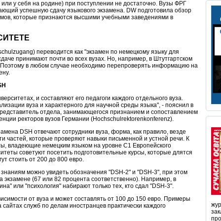
 или у себя на родине) при поступлении не достаточно. Вузы ФРГ
ающий успешную сдачу языкового экзамена. DW подготовила обзор
омов, которые признаются высшими учебными заведениями в
СИТЕТЕ
schulzugang) переводится как "экзамен по немецкому языку для
 сдаче принимают почти во всех вузах. Но, например, в Штутгартском
я. Поэтому в любом случае необходимо перепроверять информацию на
ену.
SH
ерситетах, и составляют его педагоги каждого отдельного вуза.
лизации вуза и характерного для научной среды языка", - пояснил в
представитель отдела, занимающегося признанием и сопоставлением
ции ректоров вузов Германии (Hochschulrektorenkonferenz).
амена DSH отвечают сотрудники вуза, форма, как правило, везде
ти частей, которые проверяют навыки письменной и устной речи. К
нты, владеющие немецким языком на уровне C1 Европейского
итеты советуют посетить подготовительные курсы, которые длятся
ут стоить от 200 до 800 евро.
 знаниям можно увидеть обозначения "DSH-2" и "DSH-3", при этом
а экзамене (67 или 82 процента соответственно). Например, в
на" или "психология" набирают только тех, кто сдал "DSH-3".
исимости от вуза и может составлять от 100 до 150 евро. Примеры
жур
 сайтах служб по делам иностранцев практически каждого
зак
про