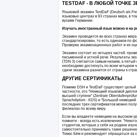
TESTDAF - В ЛЮБОЙ ТОЧКЕ 
Языковой экзамен TestDaF (Deutsch als Fr
языковых центрах в 93 странах мира, в т
вузами Германии.
Изучать иностранный язык можно и на р
Экзамен проводится во всех странах мира з
стандартизирован, то есть одинаков по фо
Проверка экзаменационных работ и их оце
Экзамен состоит из четырех частей: пров
письменной и устной речи. Результаты эк
(TDN 3) считается самым низким, а пятый
необходимо достигнуть по всем четырем ч
сдачи экзамена разнится от страны к стр
ДРУГИЕ СЕРТИФИКАТЫ
Помимо DSH и TestDaF существует целый 
частности, это "Немецкий языковой диплом
высшей ступени" (Zentrale Oberstufenprüf
Sprachdiplom - KDS) и "Большой немецкий 
последних трех сертификатов можно получи
филиалах по всему миру.
Если вы владеете немецким на высоком ур
помните - всегда есть исключения. "Неко
студентов, которые у себя на родине изу
самостоятельно принимать такие решения"
Томас Бём и рекомендует обращаться за 