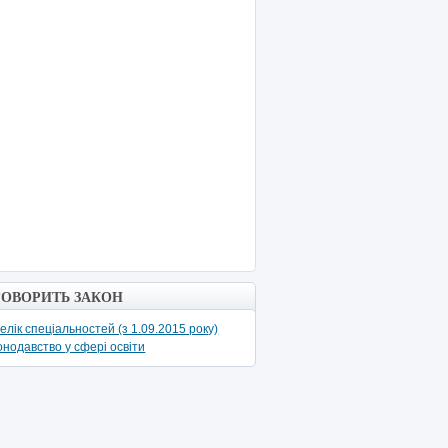
ГОВОРИТЬ ЗАКОН
елік спеціальностей (з 1.09.2015 року)
онодавство у сфері освіти