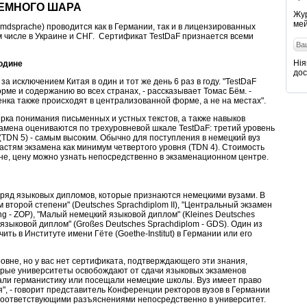
ЗЕМНОГО ШАРА
Жур
мей
emdsprache) проводится как в Германии, так и в лицензированных
ом числе в Украине и СНГ. Сертификат TestDaF признается всеми
Нія
одине
дос
а исключением Китая в один и тот же день 6 раз в году. "TestDaF
рме и содержанию во всех странах, - рассказывает Томас Бём. -
нка также происходят в централизованной форме, а не на местах".
ерка понимания письменных и устных текстов, а также навыков
замена оцениваются по трехуровневой шкале TestDaF: третий уровень
 (TDN 5) - самым высоким. Обычно для поступления в немецкий вуз
астям экзамена как минимум четвертого уровня (TDN 4). Стоимость
ане, цену можно узнать непосредственно в экзаменационном центре.
ряд языковых дипломов, которые признаются немецкими вузами. В
 второй степени" (Deutsches Sprachdiplom II), "Центральный экзамен
ung - ZOP), "Малый немецкий языковой диплом" (Kleines Deutsches
языковой диплом" (Großes Deutsches Sprachdiplom - GDS). Один из
ть в Институте имени Гёте (Goethe-Institut) в Германии или его
овне, но у вас нет сертификата, подтверждающего эти знания,
торые университеты освобождают от сдачи языковых экзаменов
чали германистику или посещали немецкие школы. Вуз имеет право
, - говорит представитель Конференции ректоров вузов в Германии
соответствующими разъяснениями непосредственно в университет.