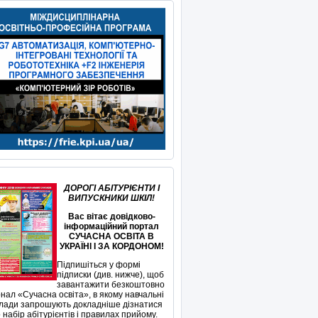
ДОРОГІ АБІТУРІЄНТИ І
ВИПУСКНИКИ ШКІЛ!
Вас вітає довідково-
інформаційний портал
СУЧАСНА ОСВІТА В
УКРАЇНІ І ЗА КОРДОНОМ!
Підпишіться у формі
підписки (див. нижче), щоб
завантажити безкоштовно
нал «Сучасна освіта», в якому навчальні
лади запрошують докладніше дізнатися
 набір абітурієнтів і правилах прийому.