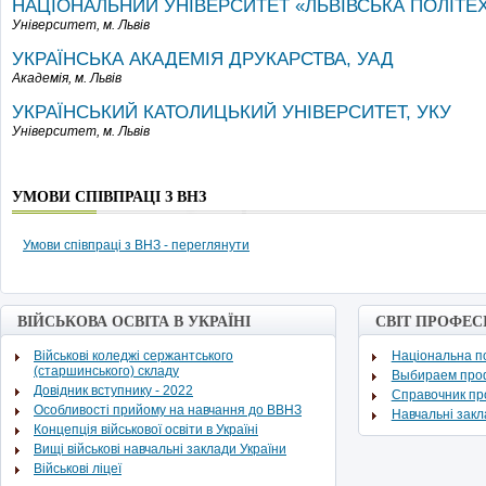
НАЦІОНАЛЬНИЙ УНІВЕРСИТЕТ «ЛЬВІВСЬКА ПОЛІТЕХ
Університет,
м. Львів
УКРАЇНСЬКА АКАДЕМІЯ ДРУКАРСТВА, УАД
Академія,
м. Львів
УКРАЇНСЬКИЙ КАТОЛИЦЬКИЙ УНІВЕРСИТЕТ, УКУ
Університет,
м. Львів
УМОВИ СПІВПРАЦІ З ВНЗ
Умови співпраці з ВНЗ - переглянути
ВІЙСЬКОВА ОСВІТА В УКРАЇНІ
СВІТ ПРОФЕС
Військові коледжі сержантського
Національна по
(старшинського) складу
Выбираем про
Довідник вступнику - 2022
Cправочник п
Особливості прийому на навчання до ВВНЗ
Навчальні зак
Концепція військової освіти в Україні
Вищі військові навчальні заклади України
Військові ліцеї