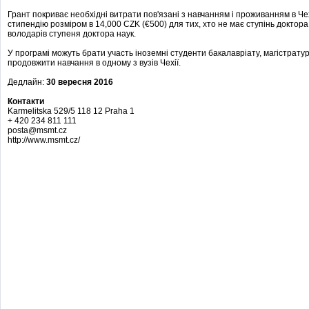
Грант покриває необхідні витрати пов'язані з навчанням і проживанням в Чех
стипендію розміром в 14,000 CZK (€500) для тих, хто не має ступінь доктора
володарів ступеня доктора наук.
У програмі можуть брати участь іноземні студенти бакалавріату, магістратур
продовжити навчання в одному з вузів Чехії.
Дедлайн:
30 вересня 2016
Контакти
Karmelitska 529/5 118 12 Praha 1
+ 420 234 811 111
posta@msmt.cz
http://www.msmt.cz/