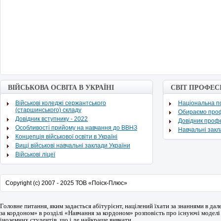
ВІЙСЬКОВА ОСВІТА В УКРАЇНІ
СВІТ ПРОФЕС
Військові коледжі сержантського
Національна по
(старшинського) складу
Обираємо про
Довідник вступнику - 2022
Довідник проф
Особливості прийому на навчання до ВВНЗ
Навчальні зак
Концепція військової освіти в Україні
Вищі військові навчальні заклади України
Військові ліцеї
Copyright (c) 2007 - 2025 ТОВ «Поіск-Плюс»
Головне питання, яким задається абітурієнт, націлений їхати за знаннями в дале
за кордоном» в розділі «Навчання за кордоном» розповість про існуючі моделі
іноземних студентів, що і де найкраще вивчати.