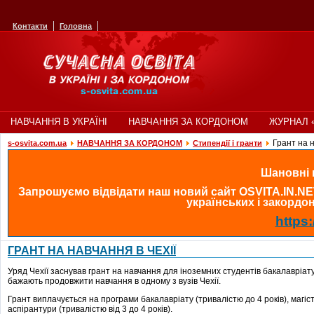
Контакти
Головна
НАВЧАННЯ В УКРАЇНІ
НАВЧАННЯ ЗА КОРДОНОМ
ЖУРНАЛ 
Грант на н
s-osvita.com.ua
НАВЧАННЯ ЗА КОРДОНОМ
Стипендії і гранти
Шановні в
Запрошуємо відвідати наш новий сайт OSVITA.IN.NE
українських і закордонн
https:
ГРАНТ НА НАВЧАННЯ В ЧЕХІЇ
Уряд Чехії заснував грант на навчання для іноземних студентів бакалавріату,
бажають продовжити навчання в одному з вузів Чехії.
Грант виплачується на програми бакалавріату (тривалістю до 4 років), магістр
аспірантури (тривалістю від 3 до 4 років).