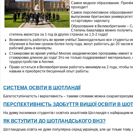
Самое модное образование. Причём,
проходит!
Самое перспективное образование!
выпускники британских университе
«стартовую» зарплату.
Образование в Великобритании – 
Степень бакалавра можно получить за
степень магистра за 1 год (в других странах за 1,5-2 года)!
Возможность работать во время учёбы! Законодательно все студенты-
обучения в Англии сроком более полу года, могут работать до 20 часов
рабочий день в каникулы.
Стажировки во время учёбы! Многие академические программы имеют 
стажировки длиною до года! Это не только поддерживает материально,
трудоустройстве в Англии.
Право остаться в Великобритании работать минимум на 2 года, чтобы
навыки и приобрести бесценный опыт работы.
СИСТЕМА ОСВІТИ В ШОТЛАНДІЇ
Багатоступінчатість і варіативність – такими словами можна охарактеризуват
ПЕРСПЕКТИВНІСТЬ ЗДОБУТТЯ ВИЩОЇ ОСВІТИ В ШОТ
На думку іноземних студентів і освітніх аналітиків Шотландія є найкращим міс
ЯК ВСТУПИТИ ДО ШОТЛАНДСЬКОГО ВНЗ?
Шотландська освіта не дуже популярна серед українців, але це тільки тому, щ