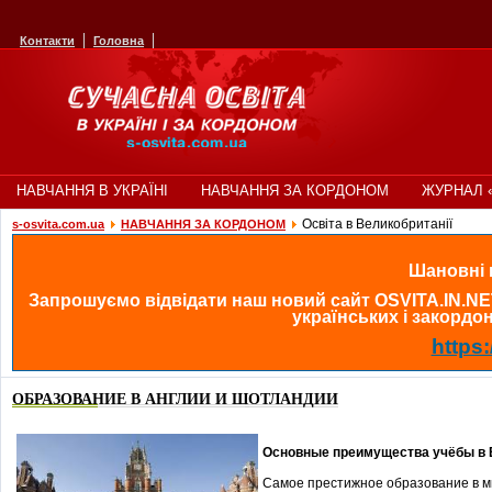
Контакти
Головна
НАВЧАННЯ В УКРАЇНІ
НАВЧАННЯ ЗА КОРДОНОМ
ЖУРНАЛ 
Освіта в Великобританії
s-osvita.com.ua
НАВЧАННЯ ЗА КОРДОНОМ
Шановні в
Запрошуємо відвідати наш новий сайт OSVITA.IN.NE
українських і закордонн
https:
ОБРАЗОВАНИЕ В АНГЛИИ И ШОТЛАНДИИ
Основные преимущества учёбы в 
Самое престижное образование в м