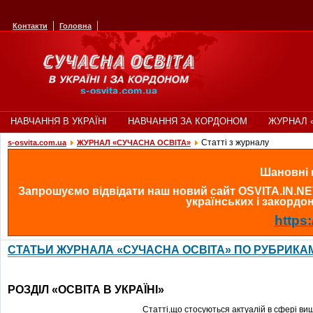
Контакти
Головна
НАВЧАННЯ В УКРАЇНІ
НАВЧАННЯ ЗА КОРДОНОМ
ЖУРНАЛ 
Статті з журналу
s-osvita.com.ua
ЖУРНАЛ «СУЧАСНА ОСВІТА»
Шановні в
Запрошуємо відвідати наш новий сайт OSVITA.IN.NE
українських і закордонн
https:
СТАТЬИ ЖУРНАЛА «СУЧАСНА ОСВІТА» ПО РУБРИКА
РОЗДІЛ
«
ОСВІТА В УКРАЇНІ
»
С
татті
,
що стосуються
актуалій
в
сфері
вищ