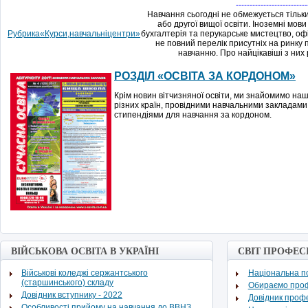
--------------------------
Навчання
сьогодні
не обмежується
тільк
або
другої вищої
освіти
.
Іноземні мов
Рубрика
«
Курси
,
навчальні
центри
»
бухгалтерія
та
перукарське
мистецтво
,
оф
не
повний
перелік
присутніх
на
ринку
навчанню
.
Про найцікавіші
з
них
РОЗДІЛ
«
ОСВІТА ЗА КОРДОНОМ
»
Крім новин вітчизняної освіти, ми знайомимо наш
різних країн, провідними навчальними закладами
стипендіями для навчання за кордоном.
ВІЙСЬКОВА ОСВІТА В УКРАЇНІ
СВІТ ПРОФЕС
Військові коледжі сержантського
Національна по
(старшинського) складу
Обираємо про
Довідник вступнику - 2022
Довідник проф
Особливості прийому на навчання до ВВНЗ