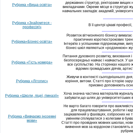
державних
структур
,
ректорами
вищих
Рубрика «Вища
освіт
а
»
викладачами
.
Окреме
місце
в
структурі
ж
навчальних
закладів
:
академій
,
університе
-------------------------
Рубрика
«
Знайомтеся
-
В
її
центрі
цікаві
професії
,
професія
!
»
--------------------------
Розвиток
вітчизняного
бізнесу
вимагає
практичних
короткострокових
трен
Рубрика
«
Бізнес
-освіта
»
Інтерв'ю
з
успішними
підприємцями
,
вип
бізнес
-
шкіл
являються
«
родзинкою
»
жу
--------------------------
Питання
духовного
розвитку
,
виховання
і
безпосередньо
навчає
і
навчається
.
У
ши
Рубрика
«
Гість
номера
»
все
суспільство
.
На
сторінках
нашого
відомих
громадських
діячів
,
артис
--------------------------
Живучи
в
контексті
сьогоднішнього
дня
Рубрика
«
Літопис
»
коріння
,
витоки
.
Статті
про історію
зару
приємно
доповнюють
осн
--------------------------
Хоча
значна
частина
матеріалів
журнал
Рубрика
«
Школи
,
ліцеї
,
гімназії
»
забувати
,
що
шлях
до університетських
--------------------------
Не варто
багато
говорити
про важливість
для
працевлаштування
,
роботи
і
кар
зацікавлений
у фахівцях,
озброєних не
т
Рубрика
«
Вивчаємо
іноземні
умінням
спілкуватися
з
колегами
в
букв
мови
»
Статті
про
провідних
мовних
школах
,
нов
вивчення
мов
за
кордоном
становлять
рубрик