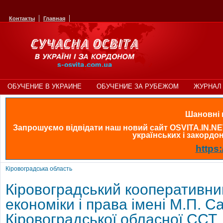
Контакты
Главная
ОБУЧЕНИЕ В УКРАИНЕ
ОБУЧЕНИЕ ЗА РУБЕЖОМ
ЖУРНАЛ 
Шановні в
Запрошуємо відвідати наш новий сайт OSVITA.IN.NE
українських і закордонн
https:
Кіровоградська область
Кіровоградський кооперативни
економіки і права імені М.П. С
Кіровоградської обласної ССТ