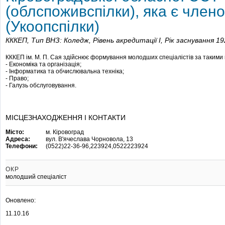
(облспоживспілки), яка є чле
(Укоопспілки)
КККЕП,
Тип ВНЗ: Коледж,
Рівень акредитації I,
Рік заснування 19
КККЕП ім. М. П. Сая здійснює формування молодших спеціалістів за такими 
- Економіка та організація;
- Інформатика та обчислювальна техніка;
- Право;
- Галузь обслуговування.
МІСЦЕЗНАХОДЖЕННЯ І КОНТАКТИ
Місто:
м. Кіровоград
Адреса:
вул. В'ячеслава Чорновола, 13
Телефони:
(0522)22-36-96,223924,0522223924
ОКР
молодший спеціаліст
Оновлено:
11.10.16