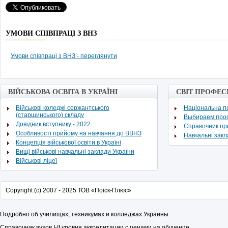
УМОВИ СПІВПРАЦІ З ВНЗ
Умови співпраці з ВНЗ - переглянути
ВІЙСЬКОВА ОСВІТА В УКРАЇНІ
СВІТ ПРОФЕС
Військові коледжі сержантського
Національна по
(старшинського) складу
Выбираем про
Довідник вступнику - 2022
Cправочник п
Особливості прийому на навчання до ВВНЗ
Навчальні зак
Концепція військової освіти в Україні
Вищі військові навчальні заклади України
Військові ліцеї
Copyright (c) 2007 - 2025 ТОВ «Поіск-Плюс»
Подробно об училищах, техникумах и колледжах Украины
Справочник вузов
I
-
II
уровня аккредитации с ценами на обучение