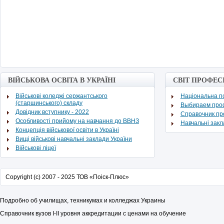
ВІЙСЬКОВА ОСВІТА В УКРАЇНІ
СВІТ ПРОФЕС
Військові коледжі сержантського
Національна по
(старшинського) складу
Выбираем про
Довідник вступнику - 2022
Cправочник п
Особливості прийому на навчання до ВВНЗ
Навчальні зак
Концепція військової освіти в Україні
Вищі військові навчальні заклади України
Військові ліцеї
Copyright (c) 2007 - 2025 ТОВ «Поіск-Плюс»
Подробно об училищах, техникумах и колледжах Украины
Справочник вузов
I
-
II
уровня аккредитации с ценами на обучение