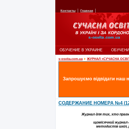
Контакты
Главная
ОБУЧЕНИЕ В УКРАИНЕ
ОБУЧЕНИ
s-osvita.com.ua
ЖУРНАЛ «СУЧАСНА ОСВІ
Запрошуємо відвідати наш н
CОДЕРЖАНИЕ НОМЕРА №4 (128)
Журнал для тих, хто прагне
щомісячний журнал д
методистів шкіл, 