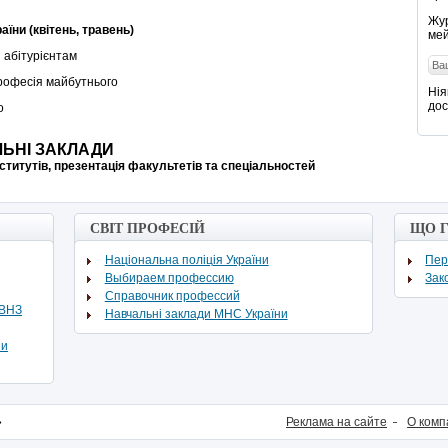
Жур
аїни (квітень, травень)
мей
 абітурієнтам
професія майбутнього
Нія
дос
о
ЬНІ ЗАКЛАДИ
інститутів, презентація факультетів та спеціальностей
СВІТ ПРОФЕСІЙ
ЩО 
Національна поліція України
Пер
Выбираем профессию
Зак
Cправочник профессий
ВВНЗ
Навчальні заклади МНС України
ни
»
Реклама на сайте
О комп