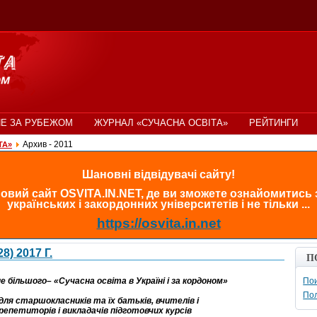
Е ЗА РУБЕЖОМ
ЖУРНАЛ «СУЧАСНА ОСВІТА»
РЕЙТИНГИ
Архив - 2011
ТА»
Шановні відвідувачі сайту!
овий сайт OSVITA.IN.NET, де ви зможете ознайомитись
українських і закордонних університетів і не тільки ...
https://osvita.in.net
 2017 Г.
П
 більшого– «Сучасна освіта в Україні і за кордоном»
Пои
По
ля старшокласників та їх батьків, вчителів і
репетиторів і викладачів підготовчих курсів