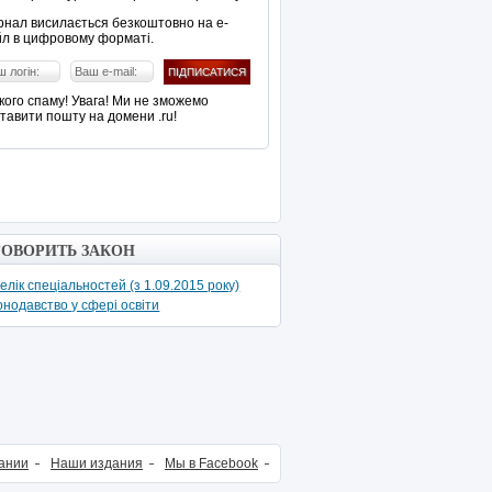
нал висилається безкоштовно на е-
л в цифровому форматі.
кого спаму! Увага! Ми не зможемо
тавити пошту на домени .ru!
ГОВОРИТЬ ЗАКОН
елік спеціальностей (з 1.09.2015 року)
онодавство у сфері освіти
ании
Наши издания
Мы в Facebook