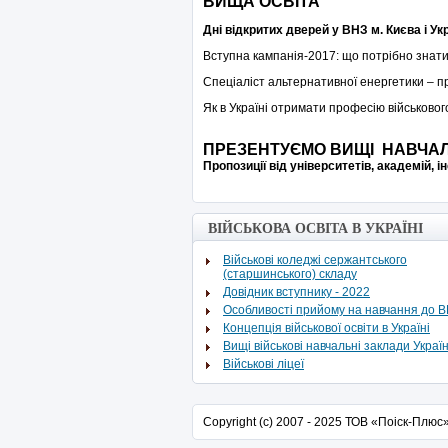
ВИЩА ОСВІТА
Дні відкритих дверей у ВНЗ м. Києва і Укр
Вступна кампанія-2017: що потрібно знати
Спеціаліст альтернативної енергетики – 
Як в Україні отримати професію військовог
ПРЕЗЕНТУЄМО ВИЩІ НАВЧАЛ
Пропозиції від університетів, академій, 
ВІЙСЬКОВА ОСВІТА В УКРАЇНІ
Військові коледжі сержантського
(старшинського) складу
Довідник вступнику - 2022
Особливості прийому на навчання до 
Концепція військової освіти в Україні
Вищі військові навчальні заклади Украї
Військові ліцеї
Copyright (c) 2007 - 2025 ТОВ «Поіск-Плюс