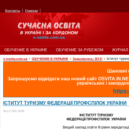
Контакты
Главная
ОБУЧЕНИЕ В УКРАИНЕ
ОБУЧЕНИЕ ЗА РУБЕЖОМ
ЖУРНАЛ 
Іститут туриз
s-osvita.com.ua
ОБУЧЕНИЕ В УКРАИНЕ
Знакомьтесь: ВУЗ!
Шановні в
Запрошуємо відвідати наш новий сайт OSVITA.IN.NE
українських і закордонн
https:
ІСТИТУТ ТУРИЗМУ ФЕДЕРАЦІЇ ПРОФСПІЛОК УКРАЇНИ
№1-2 (55) 2009
І
НСТИТУТ ТУРИЗМУ
ФЕДЕРАЦІЇ ПРОФСПІЛОК УКРАЇНИ
Вищий заклад освіти ІІІ рівня акредитаці