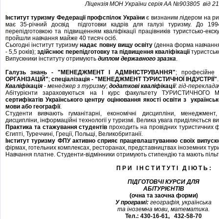
Ліцензія МОН України серія АА №903805 від 21.
Інститут туризму Федерації профспілок України
є визнаним лідером на ри
має 35-річний досвід підготовки кадрів для галузі туризму. До 199
перепідготовкою та підвищенням кваліфікації працівників туристсько-екску
пройшли навчання майже 40 тисяч осіб.
Сьогодні інститут туризму
надає повну вищу освіту
(денна форма навчання
- 5,5 років);
здійснює перепідготовку та підвищення кваліфікації
туристськ
Випускники інституту отримують
диплом державного зразка
.
Галузь знань - "МЕНЕДЖМЕНТ І АДМІНІСТРУВАННЯ"
; професійн
ОРГАНІЗАЦІЙ"
;
спеціалізація
- "МЕНЕДЖМЕНТ ТУРИСТИЧНОЇ ІНДУСТРІЇ"
.
Кваліфікація
-
менеджер з туризму
;
додаткові кваліфікації
:
гід-переклада
Абітурієнти зараховуються на I курс факультету ТУРИСТИЧНОГ
сертифікатів Українського центру оцінювання якості освіти з українсько
мови або географії
.
Студенти вивчають гуманітарні, економічні дисципліни, менеджмент, 
дисципліни, інформаційні технології у туризмі. Велика увага приділяється в
Практика та стажування студентів
проходить на провідних туристичних ф
Єгипті, Туреччині, Греції, Польщі, Великобританії.
Інститут туризму ФПУ активно сприяє працевлаштуванню своїх випускн
фірмах, готельних комплексах, ресторанах, представництвах іноземних тур
Навчання платне. Студенти-відмінники отримують стипендію та мають пільги
П Р И І Н С Т И Т У Т І Д І Ю Т Ь :
ПІДГОТОВЧІ КУРСИ ДЛЯ
АБІТУРІЄНТІВ
(очна та заочна форми)
У програмі:
географія, українська
та іноземна мови, математика.
Тел.: 430-16-61, 432-58-70