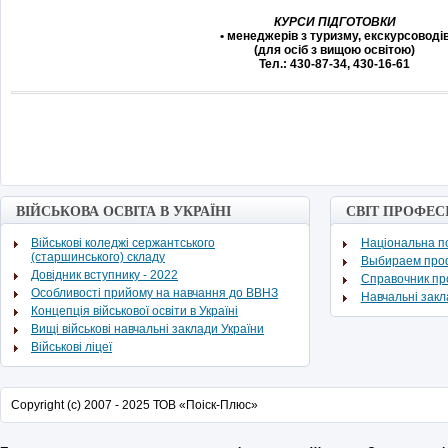
КУРСИ ПІДГОТОВКИ
• менеджерів з туризму, екскурсоводі
(для осіб з вищою освітою)
Тел.: 430-87-34, 430-16-61
ВІЙСЬКОВА ОСВІТА В УКРАЇНІ
СВІТ ПРОФЕС
Військові коледжі сержантського
Національна по
(старшинського) складу
Выбираем про
Довідник вступнику - 2022
Cправочник п
Особливості прийому на навчання до ВВНЗ
Навчальні зак
Концепція військової освіти в Україні
Вищі військові навчальні заклади України
Військові ліцеї
Copyright (c) 2007 - 2025 ТОВ «Поіск-Плюс»