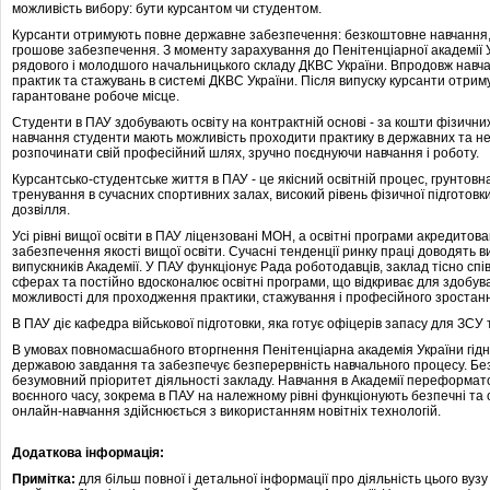
можливість вибору: бути курсантом чи студентом.
Курсанти отримують повне державне забезпечення: безкоштовне навчання, 
грошове забезпечення. З моменту зарахування до Пенітенціарної академії 
рядового і молодшого начальницького складу ДКВС України. Впродовж навч
практик та стажувань в системі ДКВС України. Після випуску курсанти отри
гарантоване робоче місце.
Студенти в ПАУ здобувають освіту на контрактній основі - за кошти фізичних
навчання студенти мають можливість проходити практику в державних та не
розпочинати свій професійний шлях, зручно поєднуючи навчання і роботу.
Курсантсько-студентське життя в ПАУ - це якісний освітній процес, грунтов
тренування в сучасних спортивних залах, високий рівень фізичної підготовки
дозвілля.
Усі рівні вищої освіти в ПАУ ліцензовані МОН, а освітні програми акредитов
забезпечення якості вищої освіти. Сучасні тенденції ринку праці доводять 
випускників Академії. У ПАУ функціонує Рада роботодавців, заклад тісно сп
сферах та постійно вдосконалює освітні програми, що відкриває для здобувач
можливості для проходження практики, стажування і професійного зростан
В ПАУ діє кафедра військової підготовки, яка готує офіцерів запасу для ЗСУ
В умовах повномасшабного вторгнення Пенітенціарна академія України гідно
державою завдання та забезпечує безперервність навчального процесу. Без
безумовний пріоритет діяльності закладу. Навчання в Академії переформато
воєнного часу, зокрема в ПАУ на належному рівні функціонують безпечні та
онлайн-навчання здійснюється з використанням новітніх технологій.
Додаткова інформація:
Примітка:
для більш повної і детальної інформації про діяльність цього вузу 