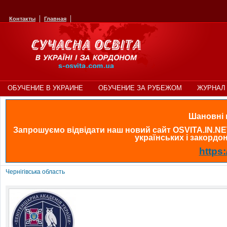
Контакты
Главная
ОБУЧЕНИЕ В УКРАИНЕ
ОБУЧЕНИЕ ЗА РУБЕЖОМ
ЖУРНАЛ 
Шановні в
Запрошуємо відвідати наш новий сайт OSVITA.IN.NE
українських і закордонн
https:
Чернігівська область