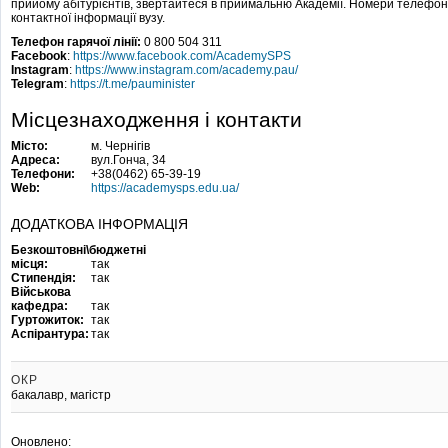
прийому абітурієнтів, звертайтеся в приймальню Академії. Номери телефонів
контактної інформації вузу.
Телефон гарячої лінії:
0 800 504 311
Facebook
:
https://www.facebook.com/AcademySPS
Instagram
:
https://www.instagram.com/academy.pau/
Telegram
:
https://t.me/pauminister
Місцезнаходження і контакти
Місто:
м. Чернігів
Адреса:
вул.Гонча, 34
Телефони:
+38(0462) 65-39-19
Web:
https://academysps.edu.ua/
ДОДАТКОВА ІНФОРМАЦІЯ
Безкоштовні\бюджетні
місця:
так
Стипендія:
так
Військова
кафедра:
так
Гуртожиток:
так
Аспірантура:
так
ОКР
бакалавр, магістр
Оновлено: