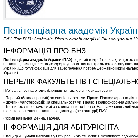
Пенітенціарна академія Украї
ПАУ,
Тип ВНЗ: Академія,
Рівень акредитації IV,
Рік заснування 1
ІНФОРМАЦІЯ ПРО ВНЗ:
Пенітенціарна академія України (ПАУ)
- єдиний в Україні заклад вищої осв
навчання, який віднесено до сфери управління центрального органу виконавч
України, що готує фахівців для забезпечення потреб Державної кримінально
України).
ПЕРЕЛІК ФАКУЛЬТЕТІВ І СПЕЦІАЛЬН
ПАУ здійснює підготовку фахівців на таких рівнях вищої освіти:
- Перший (бакалаврський) за спеціальностями: Право, Правоохоронна діяльн
- Другий (магістерський) за спеціальностями: Право, Правоохоронна діяльні
- Третій (освітньо-науковий) за спеціальністю Право. На цьому рівні здобува
після завершення навчання в ад'юнктурі (аспірантурі) ПАУ.
Форми навчання: денна, заочна.
ІНФОРМАЦІЯ ДЛЯ АБІТУРІЄНТА
Специфічні умови навчання у ПАУ розширюють освітні можливості здобувачі