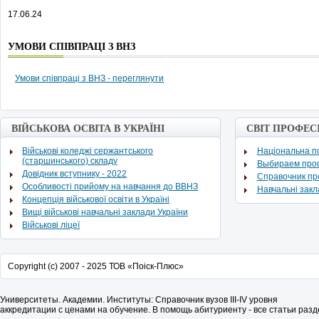
17.06.24
УМОВИ СПІВПРАЦІ З ВНЗ
Умови співпраці з ВНЗ - переглянути
ВІЙСЬКОВА ОСВІТА В УКРАЇНІ
СВІТ ПРОФЕС
Військові коледжі сержантського
Національна по
(старшинського) складу
Выбираем про
Довідник вступнику - 2022
Cправочник п
Особливості прийому на навчання до ВВНЗ
Навчальні зак
Концепція військової освіти в Україні
Вищі військові навчальні заклади України
Військові ліцеї
Copyright (c) 2007 - 2025 ТОВ «Поіск-Плюс»
Университеты. Академии. Институты: Справочник вузов
III
-
IV
уровня
аккредитации с ценами на обучение. В помощь абитуриенту - все статьи раз