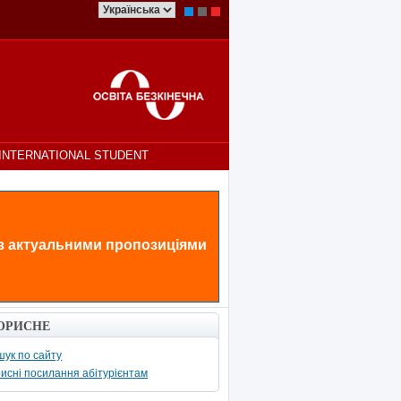
INTERNATIONAL STUDENT
 з актуальними пропозиціями
ОРИСНЕ
ук по сайту
исні посилання абітурієнтам