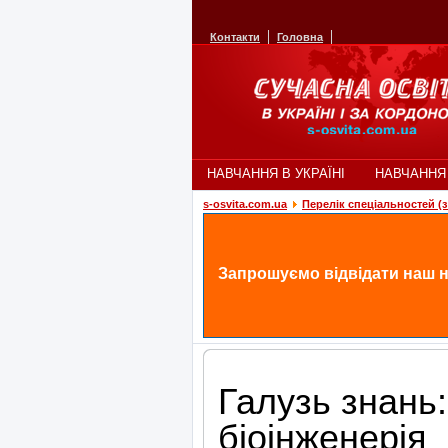
Контакти
Головна
НАВЧАННЯ В УКРАЇНІ
НАВЧАННЯ
s-osvita.com.ua
Перелік спеціальностей (з 
Запрошуємо відвідати наш н
Галузь знань:
біоінженерія