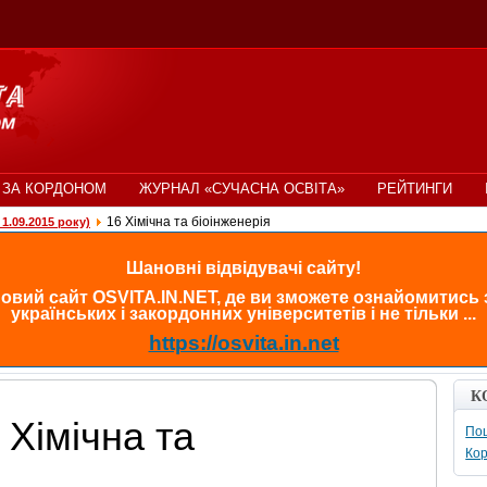
 ЗА КОРДОНОМ
ЖУРНАЛ «СУЧАСНА ОСВІТА»
РЕЙТИНГИ
16 Хімічна та біоінженерія
1.09.2015 року)
Шановні відвідувачі сайту!
овий сайт OSVITA.IN.NET, де ви зможете ознайомитись
українських і закордонних університетів і не тільки ...
https://osvita.in.net
К
 Хімічна та
Пош
Кор