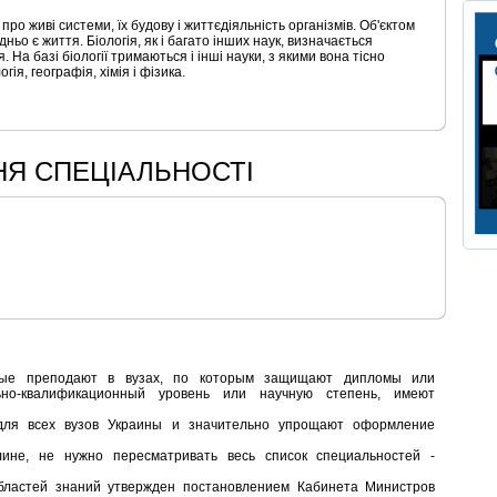
а про живі системи, їх будову і життєдіяльність організмів. Об'єктом
дньо є життя. Біологія, як і багато інших наук, визначається
 На базі біології тримаються і інші науки, з якими вона тісно
гія, географія, хімія і фізика.
НЯ СПЕЦІАЛЬНОСТІ
орые преподают в вузах, по которым защищают дипломы или
льно-квалификационный уровень или научную степень, имеют
для всех вузов Украины и значительно упрощают оформление
не, не нужно пересматривать весь список специальностей -
бластей знаний утвержден постановлением Кабинета Министров