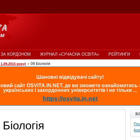
 ЗА КОРДОНОМ
ЖУРНАЛ «СУЧАСНА ОСВІТА»
РЕЙТИНГИ
09 Біологія
1.09.2015 року)
Шановні відвідувачі сайту!
овий сайт OSVITA.IN.NET, де ви зможете ознайомитись
українських і закордонних університетів і не тільки ...
https://osvita.in.net
К
 Біологія
Пош
Кор