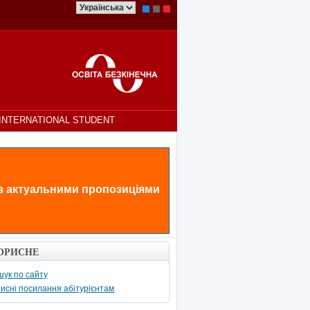
INTERNATIONAL STUDENT
 з актуальними пропозиціями
ОРИСНЕ
ук по сайту
исні посилання абітурієнтам