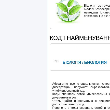
Біологія - це наук
біології безпосере
методами пізнання.
пов'язана. Це еколо
КОД І НАЙМЕНУВАН
091
БІОЛОГІЯ / БИОЛОГИЯ
Абсолютно все специальности, кот
диссертации, получают образовате
унифицированный код.
Коды специальностей универсальны 
документов и учет.
Чтобы найти информацию о дисципли
достаточно ввести код.
Перечень и коды специальностей и о