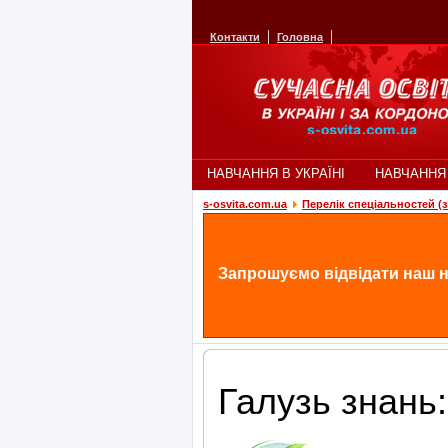
Контакти
Головна
НАВЧАННЯ В УКРАЇНІ
НАВЧАННЯ
s-osvita.com.ua
Перелік спеціальностей (з 
Запрошуємо відвідати наш н
Галузь знань: