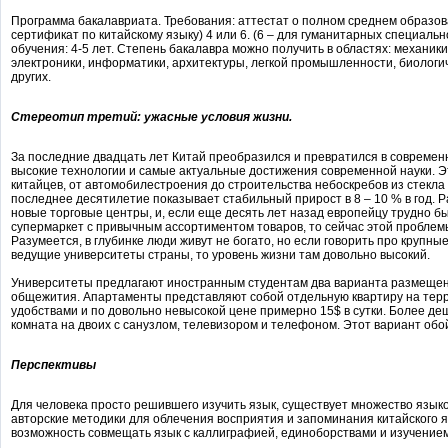
Программа бакалавриата. Требования: аттестат о полном среднем образо
сертификат по китайскому языку) 4 или 6. (6 – для гуманитарных специаль
обучения: 4-5 лет. Степень бакалавра можно получить в областях: механик
электроники, информатики, архитектуры, легкой промышленности, биологи
других.
Стереотип третий: ужасные условия жизни.
За последние двадцать лет Китай преобразился и превратился в современ
высокие технологии и самые актуальные достижения современной науки. Э
китайцев, от автомобилестроения до строительства небоскребов из стекла
последнее десятилетие показывает стабильный прирост в 8 – 10 % в год. 
новые торговые центры, и, если еще десять лет назад европейцу трудно б
супермаркет с привычным ассортиментом товаров, то сейчас этой проблемы
Разумеется, в глубинке люди живут не богато, но если говорить про крупны
ведущие университеты страны, то уровень жизни там довольно высокий.
Университеты предлагают иностранным студентам два варианта размещен
общежития. Апартаменты представляют собой отдельную квартиру на тер
удобствами и по довольно невысокой цене примерно 15$ в сутки. Более д
комната на двоих с санузлом, телевизором и телефоном. Этот вариант обойд
Перспективы
Для человека просто решившего изучить язык, существует множество язык
авторские методики для облечения восприятия и запоминания китайского 
возможность совмещать язык с каллиграфией, единоборствами и изучением