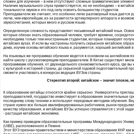
сложен для изучения – в нем отсутствуют сложные грамматические элемент
Наличие музыкального слуха приветствуется, но не необходимо – в китайс
тональности звуков и это под силу освоить большинству студентов.
Преподаватели же считают, что особенно легко разговорный язык дается р
легче, чем европейцам, из-за развитости артикулярного аппарата и возмо
звукосочетания, которых много и русском языке.
Определенную сложность представляет письменный китайский язык. Освое
которые обязан знать образованный человек, требует времени, сосредоточ
необходима только тем иностранным студентам, которые планируют получ
китайских вузах. И если вы настроены получить серьезное китайское образ
дома, изучив основы китайского языка и, разумеется, хороший английский в
На языковых же программах обучение ведется в основном на английском яз
найти школу с русскоговорящим преподавателем. В Китае существует мно
программами обучения, от двухнедельного ознакомительного курса, где вы 
с культурой и историей страны, до серьезной годовой подготовительной пр
сможете участвовать в конкурсах ведущих ВУЗов страны.
Стереотип второй: китайское – значит плохое, 
К образованию китайцы относятся крайне серьезно. Университеты пригл
преподавателей, государство инвестирует в образование значительные с
последнему слову техники и используют передовые методики обучения. Ве
стране нужно все больше квалифицированных работников, рынок предъявля
качеству образования, и китайские ВУЗы успешно справляются с этой зада
- растущая китайская экономика.
Как пример приведем образовательные программы Международного Униве
(UIBE), расположенного в Пекине.
Этот ВУЗ признан правительством и министерством образования КНР как 