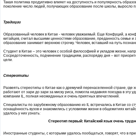
Такая политика продуктивно влияет на доступность и популярность образо
поколение число людей, получающих образование после школы, выросло пр
Традиции
Образованный человек в Китае - человек уважаемый. Еще Конфуций, а конф
китайцев, считал высшими ценностями образование, преданность семье и
образование занимает верхнюю строчку. Человек, вставший на путь познан
Студент в Китае – это человек с особой философией и укладом жизни, нап
Сосредоточенность, подчинение традициям, распорядку дня – вот приорит
цели.
Стереотипы
Развеять стереотипы о Китае как о дремучей перенаселенной стране, где 
работают от зари до зари за миску риса, помогла недавняя поездка в эту 
компании IL, полная неожиданных и очень приятных впечатлений.
Специалисты по зарубежному образованию из IL встречались в Китае со с
оснащённость вузов и знакомились с условиями жизни в общежитиях китайс
удалось у них узнать:
Стереотип первый: Китайский язык очень трудн
Иностранные студенты, с которыми удалось пообщаться, говорят, что в пр