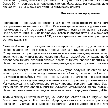
большинству академических программ. UIBE – участник «проекта 211». Аби
более 30-ти программ для получение степени бакалавра, магистра или док
проходить как на китайском, так и на английском языках.
Вот некоторые программы:
Foundation
– программа предназначена для студентов, которым необходим
поступлением на первый курс UIBE. Основная цель - повысить уровень вла
прохождения этой программы студент автоматически зачисляется на первы
При поступлении в UEBI на программы, которые преподаются на китайском
экзамен по китайскому языку - HSK, а на программы с английским препода
80 либо IELTS 5.5.
Степень бакалавра
– поступление гарантировано студентам, успешно зав
Преподавание ведется как на китайском так и на английском языках. Продо
Специальности, преподаваемые на китайском языке: международная эконо
транспорт и логистика; право; маркетинг; бухгалтерский учет; управление б
литература, международный риск менеджмент; международная политика, э
На английском преподаются: экономика, международная торговля, финансы 
Степень магистра
– Выпускники российских вузов, получившие степень бак
магистерские программы продолжительностью 2 года, для юристов 3 года.
Выпускники российских вузов со степенью магистра зачисляются как на с
программы, так и в докторантуру, по окончании которой им присваивается с
Магистратура на китайском языке: международная торговля, финансы, бухг
MBA, право, международный риск менеджмент, международная экономика и
На английском языке: прикладная экономика, международный бизнес, MBA.
Технические вузы Китая, пожалуй, наиболее требовательны к абитуриентам
более чем радужные. Все-таки Китай, прежде всего, силен своими произв
производству в условиях рыночной экономики нужны компетентные и отли