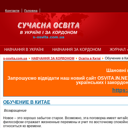
Контакти
Головна
НАВЧАННЯ В УКРАЇНІ
НАВЧАННЯ ЗА КОРДОНОМ
ЖУРНАЛ 
Обучение в К
s-osvita.com.ua
НАВЧАННЯ ЗА КОРДОНОМ
Освіта в Китаї
Шановні в
Запрошуємо відвідати наш новий сайт OSVITA.IN.NE
українських і закордонн
https:
ОБУЧЕНИЕ В КИТАЕ
Возвращение
Новое – это хорошо забытое старое. Возможно, эта поговорка имеет китайс
философски отражает жизненные перемены и учит по восточному спокойно
относиться ко времени.