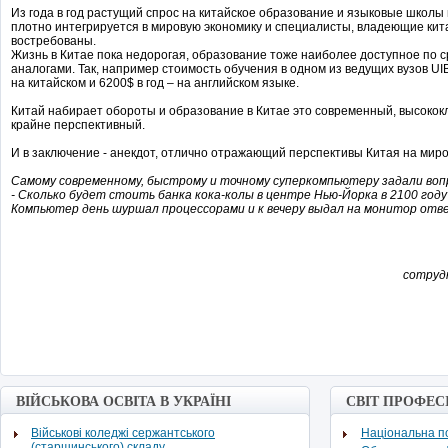
Из года в год растущий спрос на китайское образование и языковые школы г
плотно интегрируется в мировую экономику и специалисты, владеющие кит
востребованы.
Жизнь в Китае пока недорогая, образование тоже наиболее доступное по 
аналогами. Так, например стоимость обучения в одном из ведущих вузов UI
на китайском и 6200$ в год – на английском языке.
Китай набирает обороты и образование в Китае это современный, высококл
крайне перспективный.
И в заключение - анекдот, отлично отражающий перспективы Китая на миро
Самому современному, быстрому и точному суперкомпьютеру задали воп
- Сколько будет стоить банка кока-колы в центре Нью-Йорка в 2100 году
Компьютер день шуршал процессорами и к вечеру выдал на монитор отве
сотруд
ВІЙСЬКОВА ОСВІТА В УКРАЇНІ
СВІТ ПРОФЕС
Військові коледжі сержантського
Національна по
(старшинського) складу