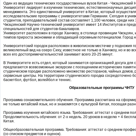
Один из ведущих технических государственных вузов Китая - Чжэцзянский 
Университет лидирует в изучении технических, естественнонаучных дисципл
менеджмента. Это единственный университет в Китае, который осуществл
исследовательские программы с университетами Германии. Сегодня в уни
студентов, преподавательский состав составляет 1,100 человек, среди них
Чжэцзянский Научно-технический университет имеет 14 Институтов и пред
специальностей для студентов-бакалавров.
Университет расположен в городе Ханчжоу, в столице провинции Чжэцзян,
темпов прироста экономики и обладающей огромным потенциалом. Город на
Университетский городок расположен в живописном местечке у подножия го
великолепный вид на озеро Сиху, известное не только в Ханчжоу, но и во вс
всех его достопримечательностей занимает всего 20-25 минут.
В Университете есть отдел, который занимается организацией досуга для 
предлагаются всевозможные экскурсии с посещением исторических памятни
студенческом городке расположено множество ресторанов, чайных домов, 
сервисные центры. На территории студенческого городка сосредоточено б
баскетбол, футбол, волейбол и теннис.
Образовательные программы ЧНТУ
Программа ознакомительного обучения. Программа рассчитана на сформи
не только китайский язык, но и знакомятся с культурой Китая, посещая раз
Программа изучения китайского языка. Требования: аттестат о среднем по
Продолжительность обучения: от 2-х недель. 20 уроков в неделю + 4 беспл
Китая.
Общеобразовательная программа. Требования: аттестат о среднем профе
(со списком предметов и оценок).