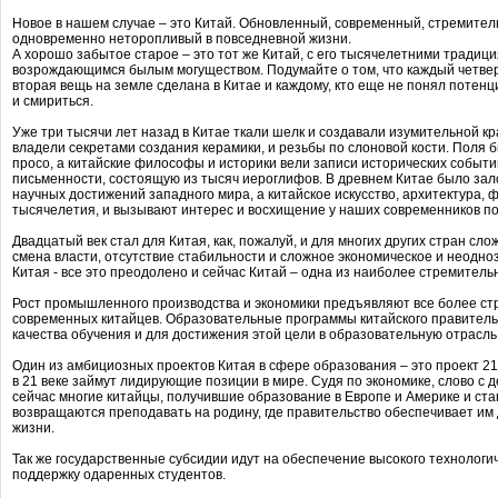
Новое в нашем случае – это Китай. Обновленный, современный, стремител
одновременно неторопливый в повседневной жизни.
А хорошо забытое старое – это тот же Китай, с его тысячелетними традици
возрождающимся былым могуществом. Подумайте о том, что каждый четвер
вторая вещь на земле сделана в Китае и каждому, кто еще не понял потенц
и смириться.
Уже три тысячи лет назад в Китае ткали шелк и создавали изумительной к
владели секретами создания керамики, и резьбы по слоновой кости. Поля 
просо, а китайские философы и историки вели записи исторических событи
письменности, состоящую из тысяч иероглифов. В древнем Китае было зал
научных достижений западного мира, а китайское искусство, архитектура,
тысячелетия, и вызывают интерес и восхищение у наших современников по
Двадцатый век стал для Китая, как, пожалуй, и для многих других стран с
смена власти, отсутствие стабильности и сложное экономическое и неодн
Китая - все это преодолено и сейчас Китай – одна из наиболее стремител
Рост промышленного производства и экономики предъявляют все более ст
современных китайцев. Образовательные программы китайского правител
качества обучения и для достижения этой цели в образовательную отрасль
Один из амбициозных проектов Китая в сфере образования – это проект 211
в 21 веке займут лидирующие позиции в мире. Судя по экономике, слово с д
сейчас многие китайцы, получившие образование в Европе и Америке и ст
возвращаются преподавать на родину, где правительство обеспечивает им 
жизни.
Так же государственные субсидии идут на обеспечение высокого технологич
поддержку одаренных студентов.