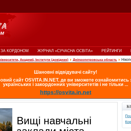
 ЗА КОРДОНОМ
ЖУРНАЛ «СУЧАСНА ОСВІТА»
РЕЙТИНГИ
Нікоп
ніверситети, Академії, Інститути (довідник)
Дніпропетровська область
Шановні відвідувачі сайту!
овий сайт OSVITA.IN.NET, де ви зможете ознайомитись
українських і закордонних університетів і не тільки ...
https://osvita.in.net
К
Пош
Вищі навчальні
Кор