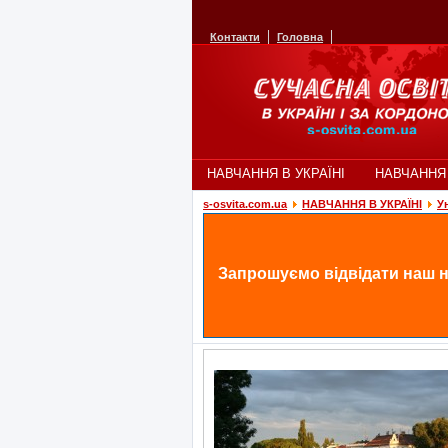
Контакти
Головна
НАВЧАННЯ В УКРАЇНІ
НАВЧАННЯ
s-osvita.com.ua
НАВЧАННЯ В УКРАЇНІ
У
Запрошуємо відвідати наш н