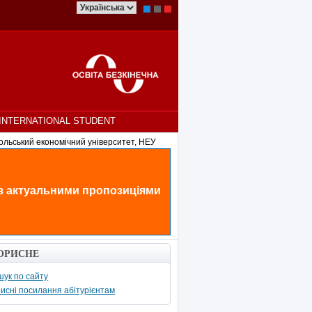
INTERNATIONAL STUDENT
ольський економічний університет, НЕУ
 з актуальними пропозиціями
ОРИСНЕ
ук по сайту
исні посилання абітурієнтам