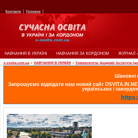
Контакти
Головна
НАВЧАННЯ В УКРАЇНІ
НАВЧАННЯ ЗА КОРДОНОМ
ЖУРНАЛ 
s-osvita.com.ua
НАВЧАННЯ В УКРАЇНІ
Університети, Академії, Інститути (д
Шановні в
Запрошуємо відвідати наш новий сайт OSVITA.IN.NE
українських і закордонн
https: