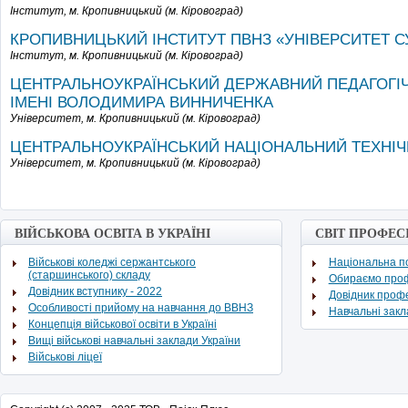
Інститут,
м. Кропивницький (м. Кіровоград)
КРОПИВНИЦЬКИЙ ІНСТИТУТ ПВНЗ «УНІВЕРСИТЕТ 
Інститут,
м. Кропивницький (м. Кіровоград)
ЦЕНТРАЛЬНОУКРАЇНСЬКИЙ ДЕРЖАВНИЙ ПЕДАГОГІ
ІМЕНІ ВОЛОДИМИРА ВИННИЧЕНКА
Університет,
м. Кропивницький (м. Кіровоград)
ЦЕНТРАЛЬНОУКРАЇНСЬКИЙ НАЦІОНАЛЬНИЙ ТЕХНІЧ
Університет,
м. Кропивницький (м. Кіровоград)
ВІЙСЬКОВА ОСВІТА В УКРАЇНІ
СВІТ ПРОФЕС
Військові коледжі сержантського
Національна по
(старшинського) складу
Обираємо про
Довідник вступнику - 2022
Довідник проф
Особливості прийому на навчання до ВВНЗ
Навчальні зак
Концепція військової освіти в Україні
Вищі військові навчальні заклади України
Військові ліцеї