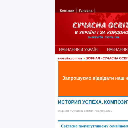
Контакти
Головна
НАВЧАННЯ В УКРАЇНІ
НАВЧАННЯ
s-osvita.com.ua
ЖУРНАЛ «СУЧАСНА ОСВІ
Запрошуємо відвідати наш н
ИСТОРИЯ УСПЕХА. КОМПОЗИ
Журнал «Сучасна освіта» №
3
(6
6
) 2010
Согласно полушутливому семейному