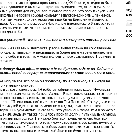
абі
и перспективы в провинциальном городе?! Кстати, я недавно был в
одное училище и был очень приятно удивлен тем, что это учебное
Жу
ные условия для студентов. А самое главное, что всех выпускников
ме
Николай Петрович собрал команду педагогов-единомышленников,
гда я там учился, директором училища была Даниленко Людмила
идер. Сейчас она руководит филиалом Европейского Университета.
 земляками и тем, что, несмотря на все трудности в стране, есть
Нія
ько для себя.
дос
оих учителей. После ПТУ вы поехали покорять столицу. Как вас
ции, без связей и знакомств, рассчитывая только на собственные
Но я сделал вывод, что провинциалы более целеустремленные, чем
н в себе и в том, что у меня получится все задуманное. Поступил в
зование.
аботку: были официантом и даже бутылки сдавали. Сейчас, с
 факты своей биографии неприглядными? Хотелось ли вам что-
рен Богу за все, что со мной происходило и происходит. Никогда не
но не криминальное.
ь и сидеть, сложа руки! Я работал официантом в кафе “Чумацкий
ом дворе жил когда-то батька Махно... Я настолько серьезно относился
ись постоянные клиенты, которые приходили специально на мою
я песня “Птица вольная” в исполнении Таи Повалий. Сотрудники кафе
 Лихутой идут!”. Я, чтоб меня не увидели, прятался на кухне...Через
Игорю. Они улыбнулись и сказали, что узнай они тогда, кем я работаю,
ошения. Ведь им так же пришлось пройти долгий путь к музыкальному
в жизни пригодится. Не нужно бояться труда, не нужно бояться
, что ты занимаешься не тем, к чему стремился, все равно нужно это
я своему делу. Главное, к любому занятию подходить творчески, “с
томатолога, повара или учителя! Иначе не будет результата.