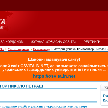
 ЗА КОРДОНОМ
ЖУРНАЛ «СУЧАСНА ОСВІТА»
РЕЙТИНГИ
История успеха. Композитор Николо 
ТА»
Статті з журналу
Гість номеру
Шановні відвідувачі сайту!
овий сайт OSVITA.IN.NET, де ви зможете ознайомитись
українських і закордонних університетів і не тільки ...
https://osvita.in.net
ТОР НИКОЛО ПЕТРАШ
К
По
Кор
 преданию судьбу музыканта украинскому композитору