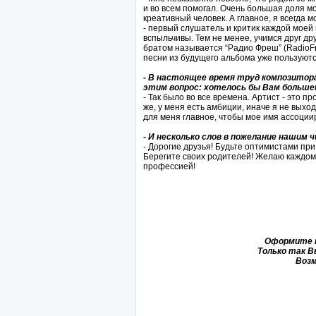
и во всем помогал. Очень большая доля м
креативный человек. А главное, я всегда 
- первый слушатель и критик каждой моей 
вспыльчивы. Тем не менее, учимся друг дру
братом называется “Радио Фреш” (RadioF
песни из будущего альбома уже пользуют
- В настоящее время труд композитора 
этим вопрос: хотелось бы Вам больше
- Так было во все времена. Артист - это п
же, у меня есть амбиции, иначе я не выхо
для меня главное, чтобы мое имя ассоции
- И несколько слов в пожелание нашим
- Дорогие друзья! Будьте оптимистами пр
Берегите своих родителей! Желаю каждом
профессией!
Оформите п
Только так В
Возм