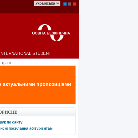
INTERNATIONAL STUDENT
Петраш
 з актуальними пропозиціями
ОРИСНЕ
шук по сайту
исні посилання абітурієнтам