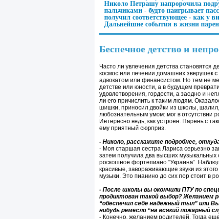
Николо Петрашу напророчила подруг
пальчиками - будто наигрывает пас
получил соответствующее - как у в
Дальнейшие события в жизни парень
Беспечное детство и непр
Часто ли увлечения детства становятся д
космос или лечении домашних зверушек 
адвокатом или финансистом. Но тем не ме
детстве или юности, а в будущем преврати
удовлетворения, гордости, а заодно и не
ли его причислить к таким людям. Оказал
шишки, приносил двойки из школы, шалил,
любознательным умом: мог в отсутствии ро
Интересно ведь, как устроен. Парень с та
ему приятный сюрприз.
- Николо, расскажите подробнее, откуд
- Моя старшая сестра Лариса серьезно за
затем получила два высших музыкальных 
роскошное фортепиано “Украина”. Наблюда
красивые, завораживающие звуки из этого
музыки. Это пианино до сих пор стоит в 
- После школы вы окончили ПТУ по спе
продиктован такой выбор? Желанием 
“обеспечил себе надежный тыл” или Вы
нибудь ремесло “на всякий пожарный с
- Конечно, желанием родителей. Тогда еще