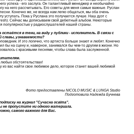
оего успеха - его заслуга. Он талантливый менеджер и необычайно
могу на него рассчитывать. Его советы для меня самые важные. Руслан
песни. Конечно же, не всегда нам легко общаться, мы оба очень
гу уступать. Пока у Руслана это получается лучше. Наш дуэт с
resh). Сейчас мы дописываем свой дебютный альбом. Некоторые
ся популярностью у радиослушателей нашей страны.
остаётся в тени, на виду у публики - исполнитель. В связи с
й славы, узнаваемости?
роповедник. И это логично, что артиста больше знают и любят. Конечно
дил бы на сцену и, наверное, занимался бы чем-то другим в жизни. Но
ровалось с красивыми песнями, чтобы слава была заслуженной.
 читателям.
и любых обстоятельствах!
у из вас найти свое любимое дело, которое станет вашей любимой
Фото предоставлены NICOLO MUSIC & LUNGA Studio
Подготовила Надежда Бучнева
одписку на журнал "Сучасна освіта".
ы не пропустите ни одного материала.
ожно, самого важного для Вас.