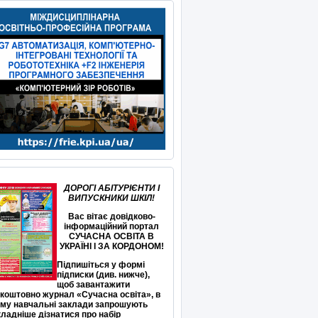
ДОРОГІ АБІТУРІЄНТИ І
ВИПУСКНИКИ ШКІЛ!
Вас вітає довідково-
інформаційний портал
СУЧАСНА ОСВІТА В
УКРАЇНІ І ЗА КОРДОНОМ!
Підпишіться у формі
підписки (див. нижче),
щоб завантажити
коштовно журнал «Сучасна освіта», в
ому навчальні заклади запрошують
ладніше дізнатися про набір