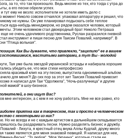
га, за то, что так произошло. Ведь многие из тех, кто тогда с утра до
ыты, а его песни обрели успех.
 и тут ему не везло: исполнители не хотели иметь дело с
о момент Николо совсем отчаялся: упаковал аппаратуру и решил, что
 никому не нужны. Он уже планировал подыскать себе теплое
иться куда-нибудь менеджером, но рядом оказался человек, который
т мечты. Этим человеком стал двоюродный брат Николо Петраша
а еще не очень удачливого родственника, Руслан разразился гневной
остал инструмент и пиши песню для Таисии Повалий, например!”. В
сни “Птица вольная”.
позиция. Как Вы думаете, что привлекло, “зацепило” ее в вашем
 состоявшимися, маститыми авторами, а тут Вы - молодой
ихуте, Тая уже была звездой украинской эстрады и набирала хорошие
ались убедить ее, что мои стихи непрофессио
й сняла красивый клип на эту песню, выпустила одноименный альбом.
начило для меня?! До сих пор за этот хит Таисия Повалий привозит
позже я написал для Таи “Одолжила”, “Ночь-разлучница” и другие
стной мамой” в шоу-бизнесе.
сполнителей, а они ищут Вас?
тов мне интересен, а с кем я не хочу работать. Мне не все равно, кто
аиболее приятна как в творческом, так и просто в человеческом
ество с некоторыми из них?
аю. Но не всегда и не с каждым артистом в дальнейшем складывается
 пришлось бы раздаривать песни. Нужно разделять бизнес и дружбу.
Повалий - Лихута, я крестный отец внука Аллы Кудлай, дружу много
ая также является для меня знаковой певицей. Я написал для нее,
iвчина-Весна”, “То любов”, “Моя Украина”, которые стали ее