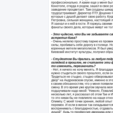
профессионально. А какие еще у меня был
Конотопе, откуда я родом, зашел в свое р
заведение процветает. Там созданы шикар
трудоустраивают. Директор ПТУ Доценко 
которые с душой делают свою работу. Ко
Петровна, сильная женщина, настоящий л
Я заехал и к ней в гости. Я горжусь своими
фанаты своего дела, которые живут не тол
- Это чудесно, что Вы не забываете св
встретил Киев?
- Очень нелегко простому парню из провин
силы, пробивать себе дорогу в столице. 
коренные жители мегаполисов. Я был увере
Киевский институт культуры, получил обра
- Студентом Вы брались за любую подр
оглядкой в прошлое, не считаете эти
то изменить, переиначить?
- Нет, я ничего не хочу менять. Я благода
нужно стыдиться своего прошлого, если о
Трудиться не стыдно, стыдно обворовыват
двор” на Андреевском спуске, именно в эт
к своим обязанностям, что у меня появил
смену. В это время уже кругом звучала мо
подшучивали надо мной: “Николо, Повалий с
несколько лет, я рассказал об этом Тае и 
то это никак бы не повлияло на наши отн
Олимпу. С моей точки зрения, любой опыт 
перемен. И если в жизни так складывается
воспринимать с благодарностью, отдаватьс
душой”, будь то профессия дворника или с