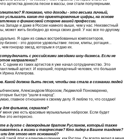
 что артистка донесла песни в массы, они стали популярными.
полнителю? Я понимаю, что доходы - это весьма личный,
охо услышать какие-то ориентировочные цифры, на основе
атлении о финансовой стороне вашей профессии.
 на Западе и даже в России намного выше, чем у нас. Неизвестный
, может жить безбедно до конца своих дней. У нас все по-другому.
идуально. Я один из самых востребованных композиторов,
у-бизнес - это дорогое удовольствие: песни, клипы, ротация...
 чем гонорар звезд, которым я отдаю их.
осотрудничать с российскими звездами шоу-бизнеса. Если не
в этом направлении?
. С одним из таких артистов я уже начал сотрудничество. Это
лантливый артист. И хороший, порядочный человек, что большая
ся Ирина Аллегрова.
в. Какой должна быть песня, чтобы она стала в сознании людей
Рыбчинским, Александром Морозом, Людмилой Пономаренко,
оторые быстро “ушли в народ”.
Думаю, главное отношение к своему делу. Я люблю то, что создаю!
у для фильмов, сериалов?
о. У меня уже есть красивые музыкальные наброски. Если будет
Мне это интересно.
ете в дуэте с двоюродным братом Русланом, который также
живаетесь в жизни и творчестве? Кто лидер в Вашем тандеме?
или для этого нет оснований?
ной такой друг и единомышленник, как Руслан. Он всегда верил в меня