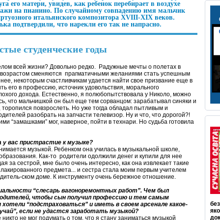
а его матери, увидев, как ребенок перебирает в воздухе
сажи на пианино. По случайному совпадению имя мальчик
иртуозного итальянского композитора XVIII-XIX веков.
ка подтвердили, что нарекли его так не напрасно.
остые студенческие годы
елом всей жизни? Довольно редко. Радужные мечты о полетах в
с возрастом сменяются прагматичными желаниями стать успешным
нее, некоторым счастливчикам удается найти свое призвание еще в
ть его в профессию, источник удовольствия, морального
плохого дохода. Естественно, я полюбопытствовала у Николо, можно
ось, что мальчишкой он был еще тем сорванцом: зарабатывал синяки и
 торопился повзрослеть. Но уже тогда обладал пытливым и
дителей разобрать на запчасти телевизор. Ну и что, что дорогой?!
кими “замашками” мог, наверное, пойти в технари. Но судьба готовила
а у вас пристрастие к музыке?
нимается музыкой. Ребенком она училась в музыкальной школе,
образования. Как-то родители одолжили денег и купили для нее
я за сестрой, мне было очень интересно, как она извлекает такие
 лакированного предмета... и сестра стала моим первым учителем
родитель-ском доме. К инструменту очень бережное отношение.
циальности “слесарь вагоноремонтных работ”. Чем был
родителей, чтобы сын получил профессию и тем самым
без
 хотели “подстраховаться” и иметь в своем арсенале какое-
як
лучай”, если не удастся заработать музыкой?
док
 никто не мог подумать о том, что я стану заниматься музыкой