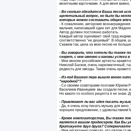
визитными карточками. А для меня важно,
- Во сколько обходится Ваша песня ис
щепетильный вопрос, но было бы непл
которых можно составить общее впеч
- К сожалению, авторские вознаграждения
мальчик, написавший один хит для Мадонны
Автор должен постоянно работать.
Каждый автор оценивает свой труд индив
соответственно “не дешевый”. В общем, шо
Скажем так, цена за мою песню не больше,
- Вы говорили, что хотели бы также п
секрет, с кем именно и каковы успехи 
- Мне многие российские артисты нравятся
Николай Басков, очень харизматичный, та
редкость для звезды. Также очень нравит
- Из-под Вашего пера вышло много хито
“народной”?
- Со своими соавторами поэтами Юрием 
Василием Иваницким мы создали песни, к
Но какого-то особого рецепта я не знаю. 
- Привлекает ли вас идея писать музык
- Да, я очень хочу писать музыку для кин
хорошее предложение, с удовольствием! 
- Кроме композиторства, Вы также по
является вашим продюсером. Как Вы у
Критикуете друг друга? Соперничаете 
- Мне несказанно повезло, что рядом со м