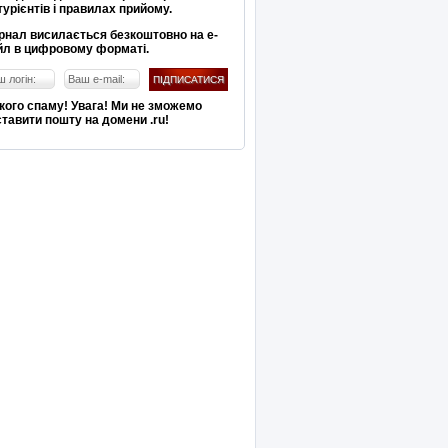
турієнтів і правилах прийому.
рнал висилається безкоштовно на е-
йл в цифровому форматі.
кого спаму! Увага! Ми не зможемо
тавити пошту на домени .ru!