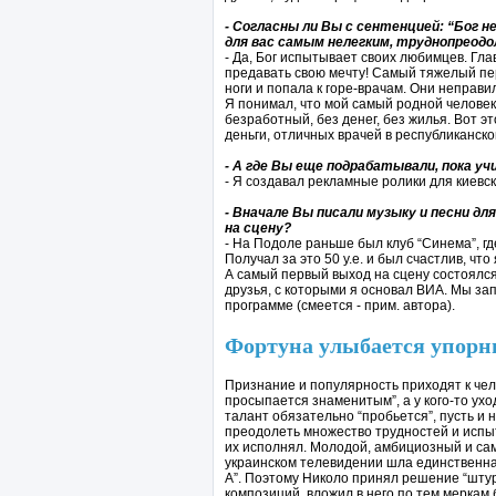
- Согласны ли Вы с сентенцией: “Бог н
для вас самым нелегким, труднопреод
- Да, Бог испытывает своих любимцев. Глав
предавать свою мечту! Самый тяжелый пе
ноги и попала к горе-врачам. Они неправ
Я понимал, что мой самый родной человек 
безработный, без денег, без жилья. Вот э
деньги, отличных врачей в республиканско
- А где Вы еще подрабатывали, пока у
- Я создавал рекламные ролики для киевск
- Вначале Вы писали музыку и песни дл
на сцену?
- На Подоле раньше был клуб “Синема”, гд
Получал за это 50 у.е. и был счастлив, что
А самый первый выход на сцену состоялся
друзья, с которыми я основал ВИА. Мы за
программе (смеется - прим. автора).
Фортуна улыбается упор
Признание и популярность приходят к чело
просыпается знаменитым”, а у кого-то ухо
талант обязательно “пробьется”, пусть и 
преодолеть множество трудностей и испы
их исполнял. Молодой, амбициозный и само
украинском телевидении шла единственная
А”. Поэтому Николо принял решение “штур
композиций, вложил в него по тем меркам