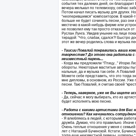
события тех далеких дней, он благодарит Бо
вечера мелькал по телевизору, сейчас заб
Потом начал писать музыку для других. Но
“неоперившимся” композитором. В какой-т
больше не будет сочинять песни, раз они
местечко в какой-нибудь фирме или устро
не позволил ему так просто отказаться о
Руслан Лунга. Увидев уныние на лице пок
тирадой: “Что, слабак, сдался?! Быстро д
этот же вечер родились слова и музыка пе
- Таисии Повалий понравилась ваша ком
творчестве? До этого она работала с
неизвестный парень...
- Когда мы предложили “Птицу...” Игорю Л
обороты. Некоторые маститые авторы пыт
нальные, да и музыка так себе. А Повали
Можете себе представить, что это тогда з
мне дипломы, в основном, из России. Уже 
песни. Таю Повалий, я считаю своей “кре
- Теперь, наверное, уже не Вы ищете и
- Да, сейчас я могу выбирать, кто из артис
будет исполнять мою песню.
- Работа с какими артистами для Вас н
отношении? Как начиналось сотруднич
- Я влюбляюсь в людей, с которыми работ
дружба. Думаю, что это правильно. Иначе
Очень теплые отношения у меня с семьей 
лет с Наташей Бучинской. Кстати, Бучинск
тогда еще неизвестной певицы, шлягеры “Д