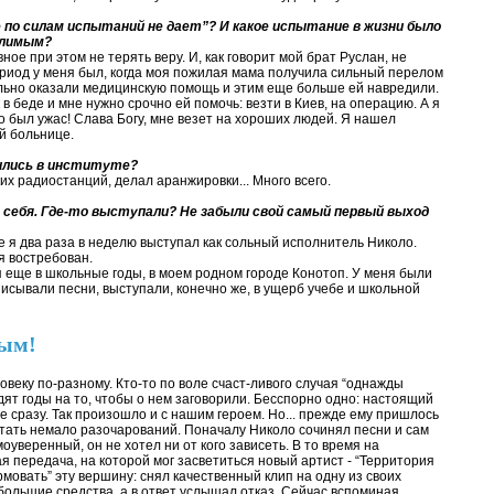
е по силам испытаний не дает”? И какое испытание в жизни было
олимым?
ное при этом не терять веру. И, как говорит мой брат Руслан, не
риод у меня был, когда моя пожилая мама получила сильный перелом
ильно оказали медицинскую помощь и этим еще больше ей навредили.
в беде и мне нужно срочно ей помочь: везти в Киев, на операцию. А я
то был ужас! Слава Богу, мне везет на хороших людей. Я нашел
й больнице.
чились в институте?
их радиостанций, делал аранжировки... Много всего.
я себя. Где-то выступали? Не забыли свой самый первый выход
е я два раза в неделю выступал как сольный исполнитель Николо.
 я востребован.
 еще в школьные годы, в моем родном городе Конотоп. У меня были
писывали песни, выступали, конечно же, в ущерб учебе и школьной
ным!
веку по-разному. Кто-то по воле счаст-ливого случая “однажды
дят годы на то, чтобы о нем заговорили. Бесспорно одно: настоящий
не сразу. Так произошло и с нашим героем. Но... прежде ему пришлось
тать немало разочарований. Поначалу Николо сочинял песни и сам
уверенный, он не хотел ни от кого зависеть. В то время на
 передача, на которой мог засветиться новый артист - “Территория
мовать” эту вершину: снял качественный клип на одну из своих
 большие средства, а в ответ услышал отказ. Сейчас вспоминая