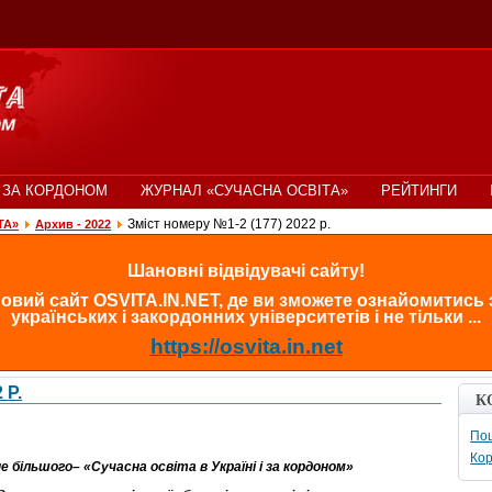
 ЗА КОРДОНОМ
ЖУРНАЛ «СУЧАСНА ОСВІТА»
РЕЙТИНГИ
Зміст номеру №1-2 (177) 2022 р.
ТА»
Архив - 2022
Шановні відвідувачі сайту!
овий сайт OSVITA.IN.NET, де ви зможете ознайомитись
українських і закордонних університетів і не тільки ...
https://osvita.in.net
 Р.
К
Пош
Кор
 більшого– «Сучасна освіта в Україні і за кордоном»