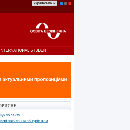
INTERNATIONAL STUDENT
 з актуальними пропозиціями
ОРИСНЕ
ук по сайту
исні посилання абітурієнтам