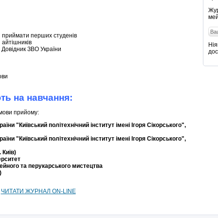
Жур
мей
й приймати перших студенів
я айтішників
Нія
? Довідник ЗВО України
дос
ови
ть на навчання:
умови прийому:
аїни "Київський політехнічний інститут імені Ігоря Сікорського",
аїни "Київський політехнічний інститут імені Ігоря Сікорського",
 Київ)
ерситет
ейного та перукарського мистецтва
)
ЧИТАТИ ЖУРНАЛ ON-LINE