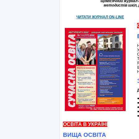
щомісячний
журнал
методистів
шкіл
,
ЧИТАТИ ЖУРНАЛ ON-LINE
У
О
Щ
Н
ОСВІТА В УКРАЇНІ
ВИЩА ОСВІТА