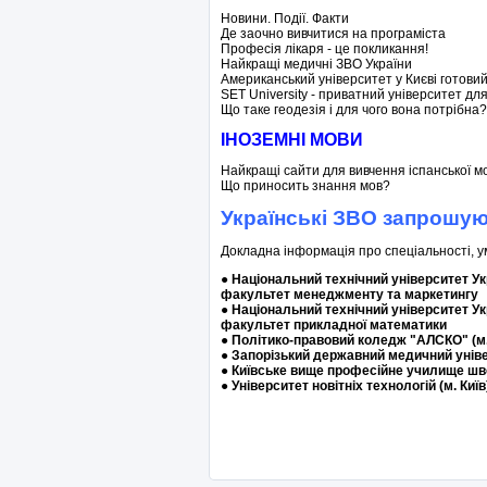
Новини. Події. Факти
Де заочно вивчитися на програміста
Професія лікаря - це покликання!
Найкращі медичні ЗВО України
Американський університет у Києві готови
SET University - приватний університет дл
Що таке геодезія і для чого вона потрібна
ІНОЗЕМНІ МОВИ
Найкращі сайти для вивчення іспанської м
Що приносить знання мов?
Українські ЗВО запрошую
Докладна інформація про спеціальності, 
● Національний технічний університет Укр
факультет менеджменту та маркетингу
●
Національний технічний університет Укр
факультет прикладної математики
●
Політико-правовий коледж "АЛСКО" (м.
●
Запорізький державний медичний унів
●
Київське вище професійне училище шв
●
Університет новітніх технологій (м. Київ