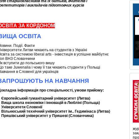
для
старшокласників
та їх батьків
,
вчителів
і
репетиторів
і
викладачів
підготовчих
курсів
ОСВІТА ЗА КОРДОНОМ
ВИЩА ОСВІТА
Новини. Події. Факти
ніверситети Литви чекають на студентів з Україні
світа за системою liberal arts - інвестиція в успішне майбутнє
Топ ВНЗ Словаччини
Як вступити до польського вишу
о таке Juwenalia і чому її так чекають студенти у Польщі
авчання в Словенії для українців
ЗАПРОШУЮТЬ НА НАВЧАННЯ
Докладна інформація про спеціальності, умови прийому:
●
Європейський гуманітарний університет (Литва)
●
Вища школа економіки і інновацій в Любліні (Польща)
●
Університети Словенії
●
Вільнюський технічний університет ім.. Гедимінаса (Литва)
●
Пряшівський університет у Пряшеві (Словаччина)
жур
зак
про